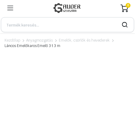
0
Kezdőlap
Anyagmozgatás
Emelők, csörlők és hevederek
Láncos Emelőkaros Emelő 3 t 3 m