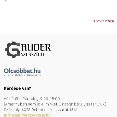
358445 Ft.
170561 Ft.
Nincs raktáron
Kérdése van?
Hétfőtől – Péntekig: 9:00-15:00
(Amennyiben nem ér el minket, 1 napon belül visszahívjuk.)
Székhely: 4028 Debrecen, Kasssai út 131A.
info@gauderszerszam.hu