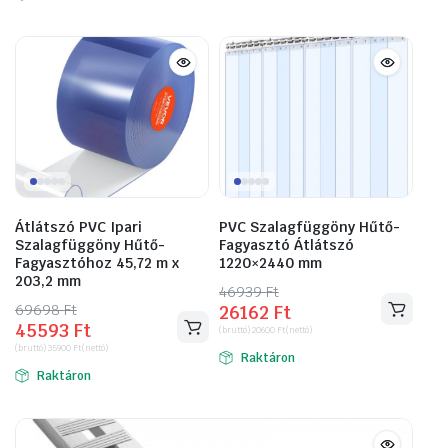
Átlátszó PVC Ipari
PVC Szalagfüggöny Hűtő-
Szalagfüggöny Hűtő-
Fagyasztó Átlátszó
Fagyasztóhoz 45,72 m x
1220×2440 mm
203,2 mm
46939
Original
Current
Ft
69698
Original
Current
Ft
26162
Ft
price
price
45593
Ft
price
price
(bruttó)
20600
Ft
(nettó)
was:
is:
(bruttó)
35900
Ft
(nettó)
was:
is:
Raktáron
46939 Ft.
26162 Ft.
Raktáron
69698 Ft.
45593 Ft.