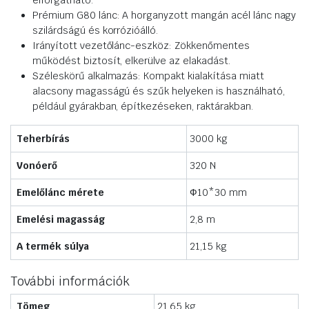
elforgatható.
Prémium G80 lánc: A horganyzott mangán acél lánc nagy
szilárdságú és korrózióálló.
Irányított vezetőlánc-eszköz: Zökkenőmentes
működést biztosít, elkerülve az elakadást.
Széleskörű alkalmazás: Kompakt kialakítása miatt
alacsony magasságú és szűk helyeken is használható,
például gyárakban, építkezéseken, raktárakban.
Teherbírás
3000 kg
Vonóerő
320 N
Emelőlánc mérete
Ф10*30 mm
Emelési magasság
2,8 m
A termék súlya
21,15 kg
További információk
Tömeg
21.65 kg