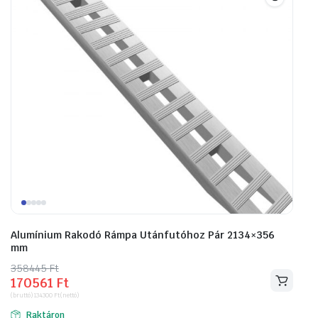
Alumínium Rakodó Rámpa Utánfutóhoz Pár 2134×356
mm
358445
Original
Current
Ft
170561
Ft
price
price
(bruttó)
134300
Ft
(nettó)
was:
is:
Raktáron