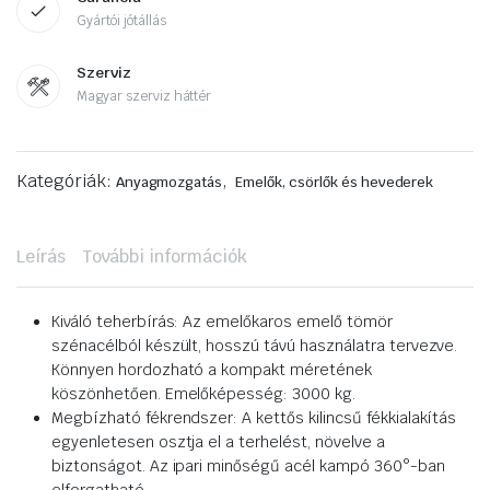
Gyártói jótállás
Szerviz
Magyar szerviz háttér
Kategóriák:
,
Anyagmozgatás
Emelők, csörlők és hevederek
Leírás
További információk
Kiváló teherbírás: Az emelőkaros emelő tömör
szénacélból készült, hosszú távú használatra tervezve.
Könnyen hordozható a kompakt méretének
köszönhetően. Emelőképesség: 3000 kg.
Megbízható fékrendszer: A kettős kilincsű fékkialakítás
egyenletesen osztja el a terhelést, növelve a
biztonságot. Az ipari minőségű acél kampó 360°-ban