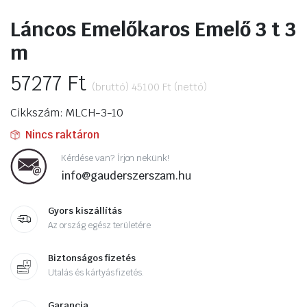
Láncos Emelőkaros Emelő 3 t 3
m
57277
Ft
(bruttó)
45100
Ft
(nettó)
Cikkszám: MLCH-3-10
Nincs raktáron
Kérdése van? Írjon nekünk!
info@gauderszerszam.hu
Gyors kiszállítás
Az ország egész területére
Biztonságos fizetés
Utalás és kártyás fizetés.
Garancia