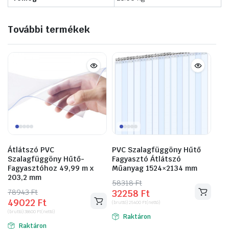
További termékek
Átlátszó PVC
PVC Szalagfüggöny Hűtő
Szalagfüggöny Hűtő-
Fagyasztó Átlátszó
Fagyasztóhoz 49,99 m x
Műanyag 1524×2134 mm
203,2 mm
58318
Original
Current
Ft
78943
Original
Current
Ft
32258
Ft
price
price
49022
Ft
price
price
(bruttó)
25400
Ft
(nettó)
was:
is:
(bruttó)
38600
Ft
(nettó)
was:
is:
Raktáron
58318 Ft.
32258 Ft.
Raktáron
78943 Ft.
49022 Ft.