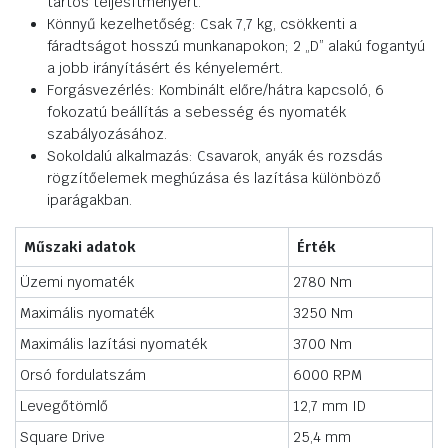
tartós teljesítményért.
Könnyű kezelhetőség: Csak 7,7 kg, csökkenti a
fáradtságot hosszú munkanapokon; 2 „D” alakú fogantyú
a jobb irányításért és kényelemért.
Forgásvezérlés: Kombinált előre/hátra kapcsoló, 6
fokozatú beállítás a sebesség és nyomaték
szabályozásához.
Sokoldalú alkalmazás: Csavarok, anyák és rozsdás
rögzítőelemek meghúzása és lazítása különböző
iparágakban.
Műszaki adatok
Érték
Üzemi nyomaték
2780 Nm
Maximális nyomaték
3250 Nm
Maximális lazítási nyomaték
3700 Nm
Orsó fordulatszám
6000 RPM
Levegőtömlő
12,7 mm ID
Square Drive
25,4 mm