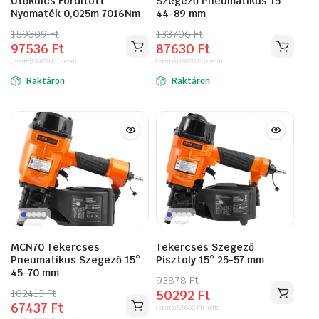
Ütőkulcs Fordított
Szegező Pneumatikus 15°
Nyomaték 0,025m 7016Nm
44-89 mm
159309
Original
Current
Ft
133706
Original
Current
Ft
97536
Ft
87630
Ft
price
price
price
price
(bruttó)
76800
Ft
(nettó)
(bruttó)
69000
Ft
(nettó)
was:
is:
was:
is:
Raktáron
Raktáron
159309 Ft.
97536 Ft.
133706 Ft.
87630 Ft.
MCN70 Tekercses
Tekercses Szegező
Pneumatikus Szegező 15°
Pisztoly 15° 25-57 mm
45-70 mm
93878
Original
Current
Ft
102413
Original
Current
Ft
50292
Ft
price
price
67437
Ft
price
price
(bruttó)
39600
Ft
(nettó)
was:
is: