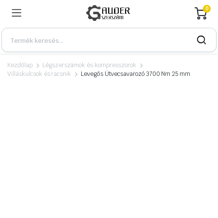
0
Kezdőlap
Légszerszámok és kompresszorok
Villáskulcsok és racsnik
Levegős Ütvecsavarozó 3700 Nm 25 mm