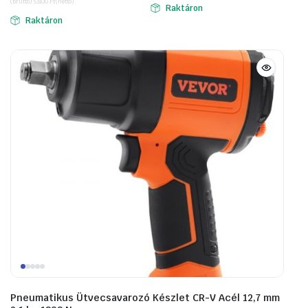
(bruttó)
53100
Ft
(nettó)
was:
is:
Raktáron
93878 Ft.
50292 Ft.
Raktáron
102413 Ft.
67437 Ft.
Pneumatikus Ütvecsavarozó Készlet CR-V Acél 12,7 mm