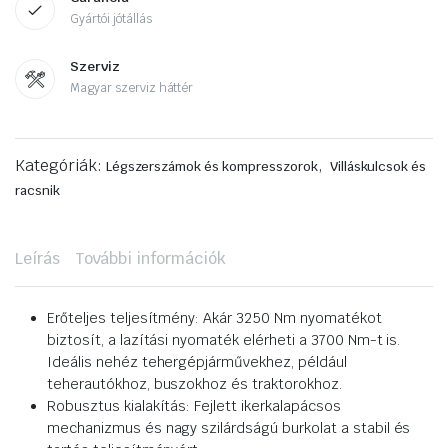
Gyártói jótállás
Szerviz
Magyar szerviz háttér
Kategóriák:
,
Légszerszámok és kompresszorok
Villáskulcsok és
racsnik
Leírás
További információk
Erőteljes teljesítmény: Akár 3250 Nm nyomatékot
biztosít, a lazítási nyomaték elérheti a 3700 Nm-t is.
Ideális nehéz tehergépjárművekhez, például
teherautókhoz, buszokhoz és traktorokhoz.
Robusztus kialakítás: Fejlett ikerkalapácsos
mechanizmus és nagy szilárdságú burkolat a stabil és