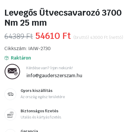
Levegős Ütvecsavarozó 3700
Nm 25 mm
Original
54610
Ft
Current
64389
Ft
(bruttó)
43000
Ft
(nettó)
price
price
Cikkszám: IAIW-2730
was:
is:
Raktáron
64389 Ft.
54610 Ft.
Kérdése van? Írjon nekünk!
info@gauderszerszam.hu
Gyors kiszállítás
Az ország egész területére
Biztonságos fizetés
Utalás és kártyás fizetés.
Garancia