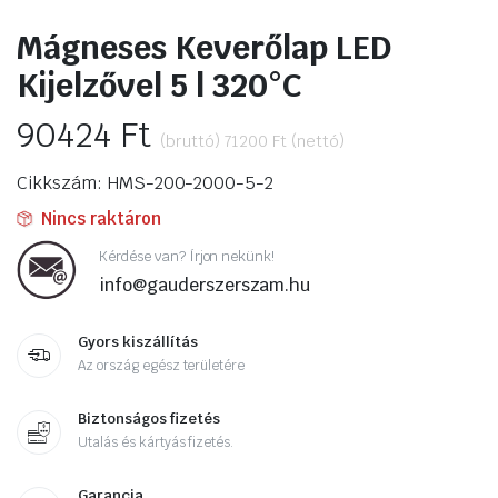
Mágneses Keverőlap LED
Kijelzővel 5 l 320°C
90424
Ft
(bruttó)
71200
Ft
(nettó)
Cikkszám: HMS-200-2000-5-2
Nincs raktáron
Kérdése van? Írjon nekünk!
info@gauderszerszam.hu
Gyors kiszállítás
Az ország egész területére
Biztonságos fizetés
Utalás és kártyás fizetés.
Garancia