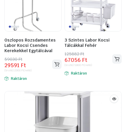
Oszlopos Rozsdamentes
3 Szintes Labor Kocsi
Labor Kocsi Csendes
Tálcákkal Fehér
Kerekekkel Egytálcával
125882
Original
Current
Ft
59030
Original
Current
Ft
67056
Ft
price
price
29591
Ft
price
price
(bruttó)
52800
Ft
(nettó)
was:
is:
(bruttó)
23300
Ft
(nettó)
was:
is:
Raktáron
125882 Ft.
67056 Ft.
Raktáron
59030 Ft.
29591 Ft.