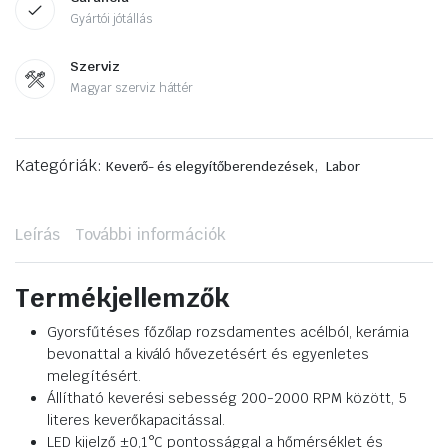
Gyártói jótállás
Szerviz
Magyar szerviz háttér
Kategóriák:
,
Keverő- és elegyítőberendezések
Labor
Leírás
További információk
Termékjellemzők
Gyorsfűtéses főzőlap rozsdamentes acélból, kerámia
bevonattal a kiváló hővezetésért és egyenletes
melegítésért.
Állítható keverési sebesség 200-2000 RPM között, 5
literes keverőkapacitással.
LED kijelző ±0,1°C pontossággal a hőmérséklet és