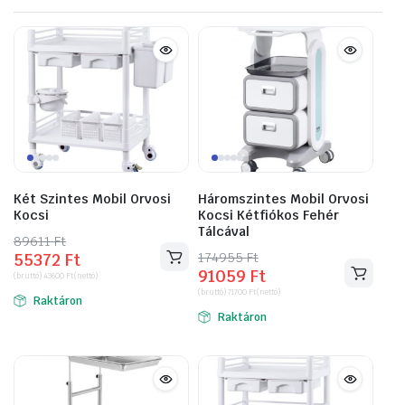
Két Szintes Mobil Orvosi
Háromszintes Mobil Orvosi
Kocsi
Kocsi Kétfiókos Fehér
Tálcával
89611
Original
Current
Ft
174955
Original
Current
Ft
55372
Ft
price
price
91059
Ft
price
price
(bruttó)
43600
Ft
(nettó)
was:
is:
(bruttó)
71700
Ft
(nettó)
was:
is:
Raktáron
89611 Ft.
55372 Ft.
Raktáron
174955 Ft.
91059 Ft.