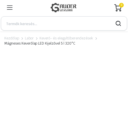
0
Kezdőlap
Labor
Keverő- és elegyítőberendezések
Mágneses Keverőlap LED Kijelzővel 5 l 320°C