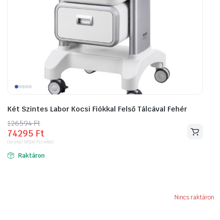
Két Szintes Labor Kocsi Fiókkal Felső Tálcával Fehér
126594
Original
Current
Ft
74295
Ft
price
price
(bruttó)
58500
Ft
(nettó)
was:
is:
Raktáron
126594 Ft.
74295 Ft.
Nincs raktáron