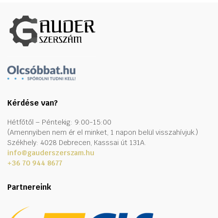
Kérdése van?
Hétfőtől – Péntekig: 9:00-15:00
(Amennyiben nem ér el minket, 1 napon belül visszahívjuk.)
Székhely: 4028 Debrecen, Kasssai út 131A.
info@gauderszerszam.hu
+36 70 944 8677
Partnereink