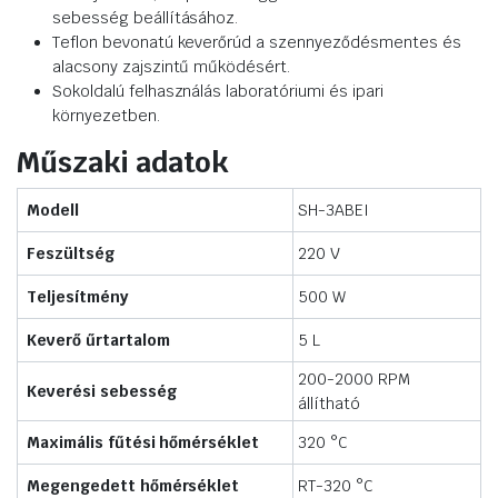
sebesség beállításához.
Teflon bevonatú keverőrúd a szennyeződésmentes és
alacsony zajszintű működésért.
Sokoldalú felhasználás laboratóriumi és ipari
környezetben.
Műszaki adatok
Modell
SH-3ABEI
Feszültség
220 V
Teljesítmény
500 W
Keverő űrtartalom
5 L
200-2000 RPM
Keverési sebesség
állítható
Maximális fűtési hőmérséklet
320 °C
Megengedett hőmérséklet
RT-320 °C