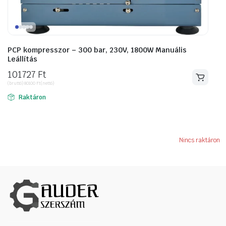
PCP kompresszor – 300 bar, 230V, 1800W Manuális
Leállítás
101727
Ft
(bruttó)
80100
Ft
(nettó)
Raktáron
Nincs raktáron