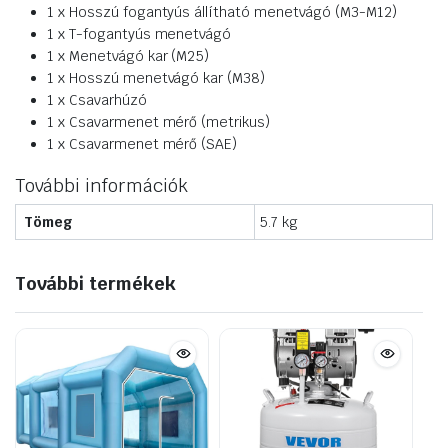
1 x Hosszú fogantyús állítható menetvágó (M3-M12)
1 x T-fogantyús menetvágó
1 x Menetvágó kar (M25)
1 x Hosszú menetvágó kar (M38)
1 x Csavarhúzó
1 x Csavarmenet mérő (metrikus)
1 x Csavarmenet mérő (SAE)
További információk
Tömeg
5.7 kg
További termékek