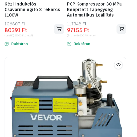
Kézi Indukciós
PCP Kompresszor 30 MPa
Csavarmelegítő 8 Tekercs
Beépített Tápegység
1100W
Automatikus Leállítás
106807
Original
Current
Ft
117348
Original
Current
Ft
80391
Ft
97155
Ft
price
price
price
price
(bruttó)
63300
Ft
(nettó)
(bruttó)
76500
Ft
(nettó)
was:
is:
was:
is:
Raktáron
Raktáron
106807 Ft.
80391 Ft.
117348 Ft.
97155 Ft.