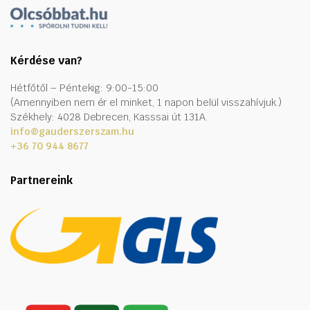
Kérdése van?
Hétfőtől – Péntekig: 9:00-15:00
(Amennyiben nem ér el minket, 1 napon belül visszahívjuk.)
Székhely: 4028 Debrecen, Kasssai út 131A.
info@gauderszerszam.hu
+36 70 944 8677
Partnereink