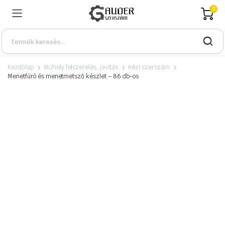
0
Kezdőlap
Műhely felszerelés, javítás
Kézi szerszám
Menetfúró és menetmetsző készlet – 86 db-os