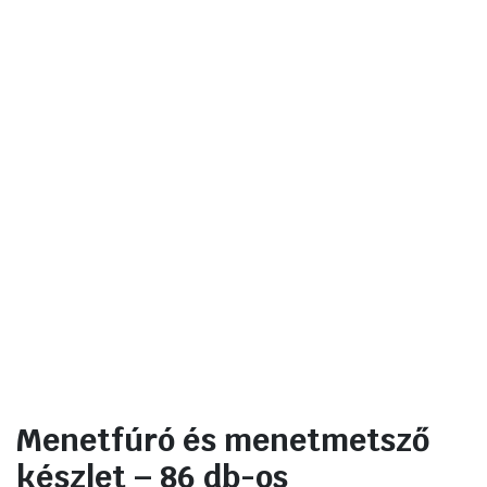
Menetfúró és menetmetsző
készlet – 86 db-os