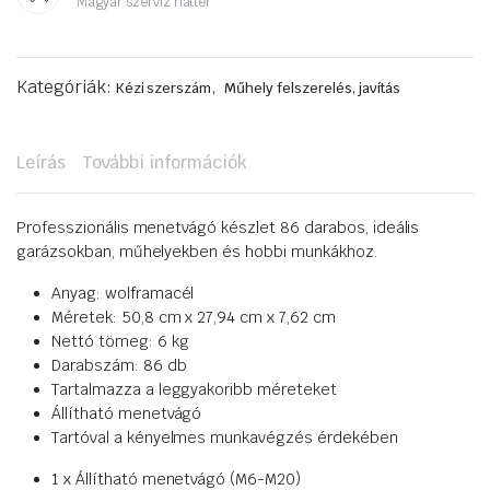
Magyar szerviz háttér
Kategóriák:
,
Kézi szerszám
Műhely felszerelés, javítás
Leírás
További információk
Professzionális menetvágó készlet 86 darabos, ideális
garázsokban, műhelyekben és hobbi munkákhoz.
Anyag: wolframacél
Méretek: 50,8 cm x 27,94 cm x 7,62 cm
Nettó tömeg: 6 kg
Darabszám: 86 db
Tartalmazza a leggyakoribb méreteket
Állítható menetvágó
Tartóval a kényelmes munkavégzés érdekében
1 x Állítható menetvágó (M6-M20)