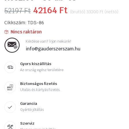
Original
42164
Ft
Current
52197
Ft
(bruttó)
33200
Ft
(nettó)
price
price
Cikkszám: TDS-86
was:
is:
Nincs raktáron
52197 Ft.
42164 Ft.
Kérdése van? Írjon nekünk!
info@gauderszerszam.hu
Gyors kiszállítás
Az ország egész területére
Biztonságos fizetés
Utalás és kártyás fizetés.
Garancia
Gyártói jótállás
Szerviz