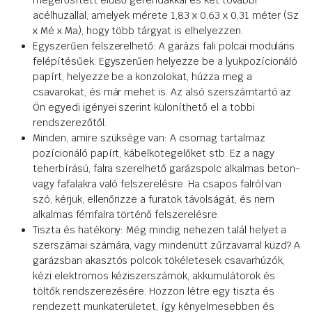
megerősített elülső gerendákkal és két további
acélhuzallal, amelyek mérete 1,83 x 0,63 x 0,31 méter (Sz
x Mé x Ma), hogy több tárgyat is elhelyezzen.
Egyszerűen felszerelhető: A garázs fali polcai moduláris
felépítésűek. Egyszerűen helyezze be a lyukpozícionáló
papírt, helyezze be a konzolokat, húzza meg a
csavarokat, és már mehet is. Az alsó szerszámtartó az
Ön egyedi igényei szerint különíthető el a többi
rendszerezőtől.
Minden, amire szüksége van: A csomag tartalmaz
pozícionáló papírt, kábelkötegelőket stb. Ez a nagy
teherbírású, falra szerelhető garázspolc alkalmas beton-
vagy fafalakra való felszerelésre. Ha csapos falról van
szó, kérjük, ellenőrizze a furatok távolságát, és nem
alkalmas fémfalra történő felszerelésre.
Tiszta és hatékony: Még mindig nehezen talál helyet a
szerszámai számára, vagy mindenütt zűrzavarral küzd? A
garázsban akasztós polcok tökéletesek csavarhúzók,
kézi elektromos kéziszerszámok, akkumulátorok és
töltők rendszerezésére. Hozzon létre egy tiszta és
rendezett munkaterületet, így kényelmesebben és