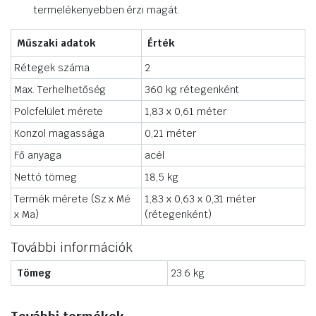
termelékenyebben érzi magát.
Műszaki adatok
Érték
Rétegek száma
2
Max. Terhelhetőség
360 kg rétegenként
Polcfelület mérete
1,83 x 0,61 méter
Konzol magassága
0,21 méter
Fő anyaga
acél
Nettó tömeg
18,5 kg
Termék mérete (Sz x Mé
1,83 x 0,63 x 0,31 méter
x Ma)
(rétegenként)
További információk
Tömeg
23.6 kg