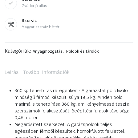
Gyártói jótállás
Szerviz
Magyar szerviz háttér
Kategóriák:
,
Anyagmozgatás
Polcok és tárolók
Leírás
További információk
360 kg teherbírás rétegenként: A garázsfali polc kiváló
minőségű fémből készült, súlya 18,5 kg. Minden polc
maximális teherbírása 360 kg, ami kényelmessé teszi a
szerszámok felakasztását. Beépítési furatok távolsága:
0,46 méter.
Megerősített szerkezet: A garázspolcok teljes
egészében fémből készültek, homokfúvott felülettel,