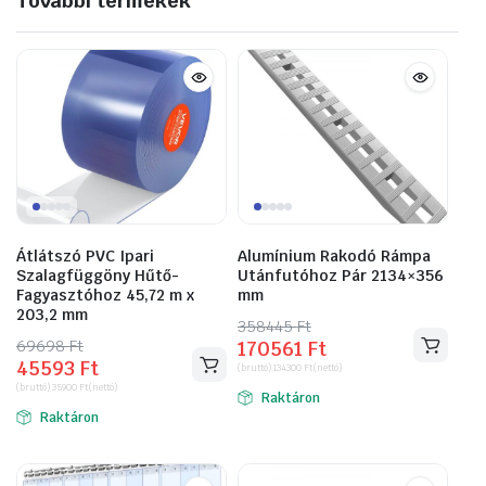
További termékek
Átlátszó PVC Ipari
Alumínium Rakodó Rámpa
Szalagfüggöny Hűtő-
Utánfutóhoz Pár 2134×356
Fagyasztóhoz 45,72 m x
mm
203,2 mm
358445
Original
Current
Ft
69698
Original
Current
Ft
170561
Ft
price
price
45593
Ft
price
price
(bruttó)
134300
Ft
(nettó)
was:
is:
(bruttó)
35900
Ft
(nettó)
was:
is:
Raktáron
358445 Ft.
170561 Ft.
Raktáron
69698 Ft.
45593 Ft.