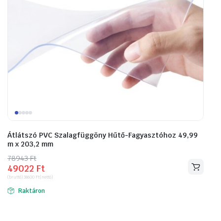
Átlátszó PVC Szalagfüggöny Hűtő-Fagyasztóhoz 49,99
m x 203,2 mm
78943
Original
Current
Ft
49022
Ft
price
price
(bruttó)
38600
Ft
(nettó)
was:
is:
Raktáron
78943 Ft.
49022 Ft.