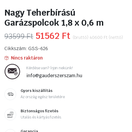
Nagy Teherbírású
Garázspolcok 1,8 x 0,6 m
Original
51562
Ft
Current
93599
Ft
(bruttó)
40600
Ft
(nettó)
price
price
Cikkszám: GSS-626
was:
is:
Nincs raktáron
93599 Ft.
51562 Ft.
Kérdése van? Írjon nekünk!
info@gauderszerszam.hu
Gyors kiszállítás
Az ország egész területére
Biztonságos fizetés
Utalás és kártyás fizetés.
Garancia