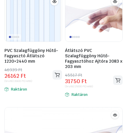
PVC Szalagfüggöny Hűtő-
Átlátszó PVC
Fagyasztó Átlátszó
Szalagfüggöny Hűtő-
1220×2440 mm
Fagyasztóhoz Ajtóra 2083 x
203 mm
46939
Original
Current
Ft
45517
Original
Current
Ft
26162
Ft
price
price
31750
Ft
price
price
(bruttó)
20600
Ft
(nettó)
was:
is:
(bruttó)
25000
Ft
(nettó)
was:
is:
Raktáron
46939 Ft.
26162 Ft.
Raktáron
45517 Ft.
31750 Ft.