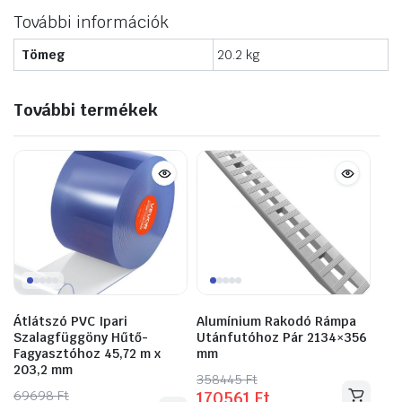
További információk
Tömeg
20.2 kg
További termékek
Átlátszó PVC Ipari
Alumínium Rakodó Rámpa
Szalagfüggöny Hűtő-
Utánfutóhoz Pár 2134×356
Fagyasztóhoz 45,72 m x
mm
203,2 mm
358445
Original
Current
Ft
69698
Original
Current
Ft
170561
Ft
price
price