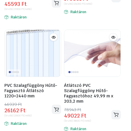
45593
Ft
price
price
(bruttó)
134300
Ft
(nettó)
was:
is:
(bruttó)
35900
Ft
(nettó)
was:
is:
Raktáron
358445 Ft.
170561 Ft.
Raktáron
69698 Ft.
45593 Ft.
PVC Szalagfüggöny Hűtő-
Átlátszó PVC
Fagyasztó Átlátszó
Szalagfüggöny Hűtő-
1220×2440 mm
Fagyasztóhoz 49,99 m x
203,2 mm
46939
Original
Current
Ft
78943
Original
Current
Ft
26162
Ft
price
price
49022
Ft
price
price
(bruttó)
20600
Ft
(nettó)
was:
is:
(bruttó)
38600
Ft
(nettó)
was:
is:
Raktáron
46939 Ft.
26162 Ft.
Raktáron
78943 Ft.
49022 Ft.