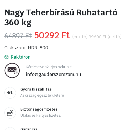
Nagy Teherbírású Ruhatartó
360 kg
Original
50292
Ft
Current
64897
Ft
(bruttó)
39600
Ft
(nettó)
price
price
Cikkszám: HDR-800
was:
is:
Raktáron
64897 Ft.
50292 Ft.
Kérdése van? Írjon nekünk!
info@gauderszerszam.hu
Gyors kiszállítás
Az ország egész területére
Biztonságos fizetés
Utalás és kártyás fizetés.
Garancia