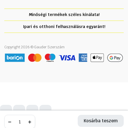
Minőségi termékek széles kínálata!
Ipari és otthoni felhasználásra egyaránt!
Copyright 2026 © Gauder Szerszám
Nagy
Nagy
Kosárba teszem
Kosárba teszem
Teherbírású
Teherbírású
Ruhatartó
Ruhatartó