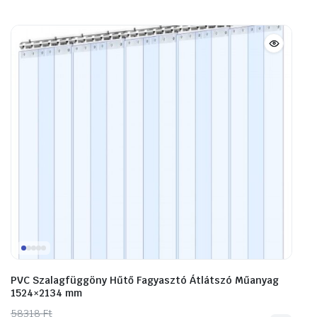
PVC Szalagfüggöny Hűtő Fagyasztó Átlátszó Műanyag
1524×2134 mm
58318
Original
Current
Ft