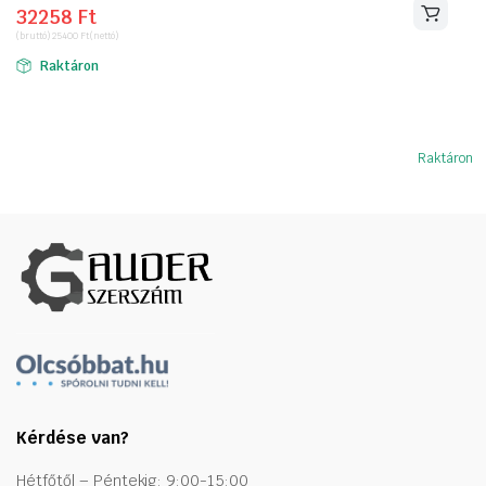
32258
Ft
price
price
(bruttó)
25400
Ft
(nettó)
was:
is:
Raktáron
58318 Ft.
32258 Ft.
Raktáron
Kérdése van?
Hétfőtől – Péntekig: 9:00-15:00