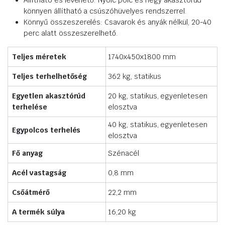
Állítható és levehető: Nyolc polc és négy akasztórúd
könnyen állítható a csúszóhüvelyes rendszerrel.
Könnyű összeszerelés: Csavarok és anyák nélkül, 20-40
perc alatt összeszerelhető.
Teljes méretek
1740x450x1800 mm
Teljes terhelhetőség
362 kg, statikus
Egyetlen akasztórúd
20 kg, statikus, egyenletesen
terhelése
elosztva
40 kg, statikus, egyenletesen
Egypolcos terhelés
elosztva
Fő anyag
Szénacél
Acél vastagság
0,8 mm
Csőátmérő
22,2 mm
A termék súlya
16,20 kg