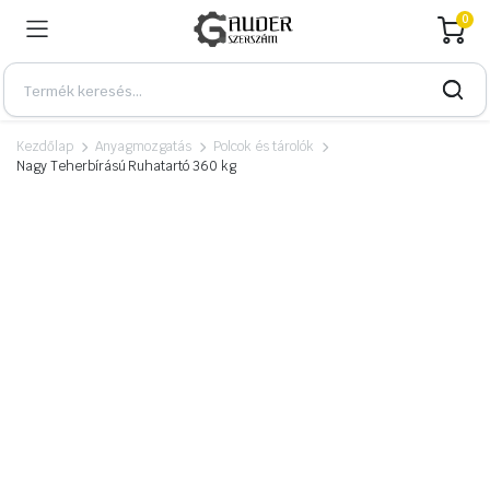
0
Kezdőlap
Anyagmozgatás
Polcok és tárolók
Nagy Teherbírású Ruhatartó 360 kg