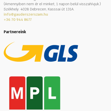
(Amennyiben nem ér el minket, 1 napon belül visszahívjuk.)
Székhely: 4028 Debrecen, Kasssai út 131A.
info@gauderszerszam.hu
+36 70 944 8677
Partnereink