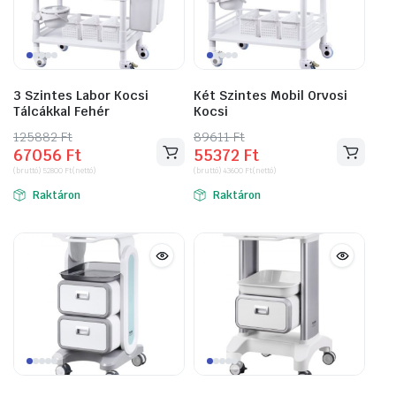
3 Szintes Labor Kocsi
Két Szintes Mobil Orvosi
Tálcákkal Fehér
Kocsi
125882
Original
Current
Ft
89611
Original
Current
Ft
67056
Ft
55372
Ft
price
price
price
price
(bruttó)
52800
Ft
(nettó)
(bruttó)
43600
Ft
(nettó)
was:
is:
was:
is:
Raktáron
Raktáron
125882 Ft.
67056 Ft.
89611 Ft.
55372 Ft.