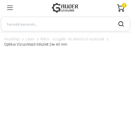
0
Kezdőlap
Labor
Mérő-, vizsgáló- és ellenőrző eszközök
Optikai Vízszintező Készlet 24x 40 mm