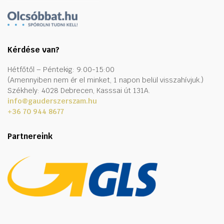
Kérdése van?
Hétfőtől – Péntekig: 9:00-15:00
(Amennyiben nem ér el minket, 1 napon belül visszahívjuk.)
Székhely: 4028 Debrecen, Kasssai út 131A.
info@gauderszerszam.hu
+36 70 944 8677
Partnereink