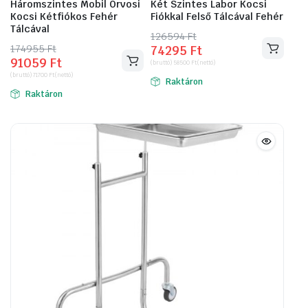
Háromszintes Mobil Orvosi
Két Szintes Labor Kocsi
Kocsi Kétfiókos Fehér
Fiókkal Felső Tálcával Fehér
Tálcával
126594
Original
Current
Ft
174955
Original
Current
Ft
74295
Ft
price
price
91059
Ft
price
price
(bruttó)
58500
Ft
(nettó)
was:
is:
(bruttó)
71700
Ft
(nettó)
was:
is:
Raktáron
126594 Ft.
74295 Ft.
Raktáron
174955 Ft.
91059 Ft.