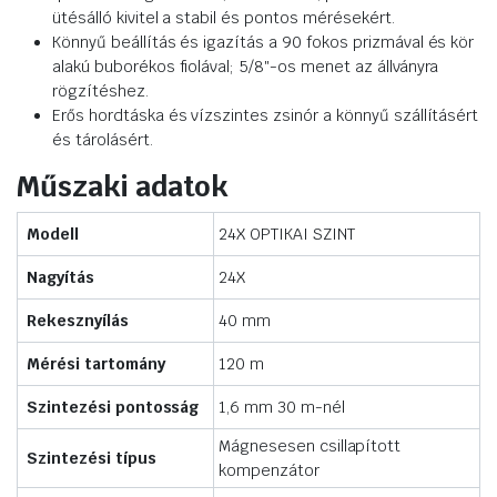
ütésálló kivitel a stabil és pontos mérésekért.
Könnyű beállítás és igazítás a 90 fokos prizmával és kör
alakú buborékos fiolával; 5/8″-os menet az állványra
rögzítéshez.
Erős hordtáska és vízszintes zsinór a könnyű szállításért
és tárolásért.
Műszaki adatok
Modell
24X OPTIKAI SZINT
Nagyítás
24X
Rekesznyílás
40 mm
Mérési tartomány
120 m
Szintezési pontosság
1,6 mm 30 m-nél
Mágnesesen csillapított
Szintezési típus
kompenzátor