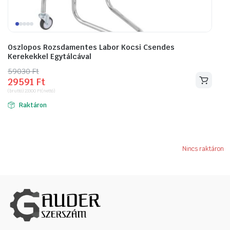
Oszlopos Rozsdamentes Labor Kocsi Csendes
Kerekekkel Egytálcával
59030
Original
Current
Ft
29591
Ft
price
price
(bruttó)
23300
Ft
(nettó)
was:
is:
Raktáron
59030 Ft.
29591 Ft.
Nincs raktáron