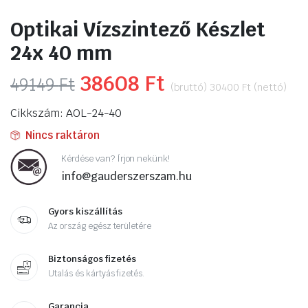
Optikai Vízszintező Készlet
24x 40 mm
Original
38608
Ft
Current
49149
Ft
(bruttó)
30400
Ft
(nettó)
price
price
Cikkszám: AOL-24-40
was:
is:
Nincs raktáron
49149 Ft.
38608 Ft.
Kérdése van? Írjon nekünk!
info@gauderszerszam.hu
Gyors kiszállítás
Az ország egész területére
Biztonságos fizetés
Utalás és kártyás fizetés.
Garancia