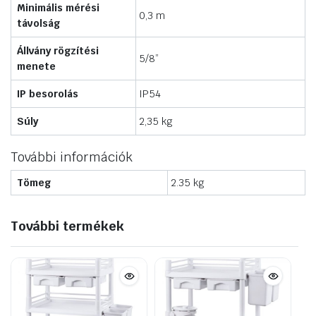
Minimális mérési
0,3 m
távolság
Állvány rögzítési
5/8”
menete
IP besorolás
IP54
Súly
2,35 kg
További információk
Tömeg
2.35 kg
További termékek