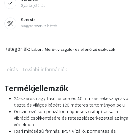
Gyártói jótállás
Szerviz
Magyar szerviz háttér
Kategóriák:
,
Labor
Mérő-, vizsgáló- és ellenőrző eszközök
Leírás
További információk
Termékjellemzők
24-szeres nagyítású lencse és 40 mm-es rekesznyílás a
tiszta és világos képért 120 méteres tartományon belül.
Önszintező kompenzátor mágneses csillapítással a
vibráció csökkentésére és reteszelőszerkezettel az inga
védelmére.
Ipari minőségű fémház, IP54 vízálló, pormentes és