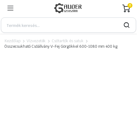
0
Kezdőlap
Vízvezeték
Csőtartók és satuk
Összecsukható Csőállvány V-Fej Görgőkkel 600-1080 mm 400 kg