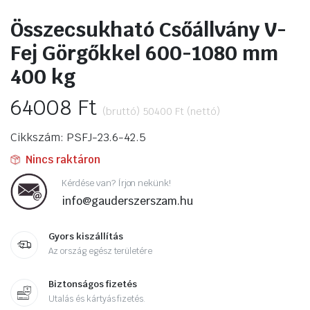
Összecsukható Csőállvány V-
Fej Görgőkkel 600-1080 mm
400 kg
64008
Ft
(bruttó)
50400
Ft
(nettó)
Cikkszám: PSFJ-23.6-42.5
Nincs raktáron
Kérdése van? Írjon nekünk!
info@gauderszerszam.hu
Gyors kiszállítás
Az ország egész területére
Biztonságos fizetés
Utalás és kártyás fizetés.