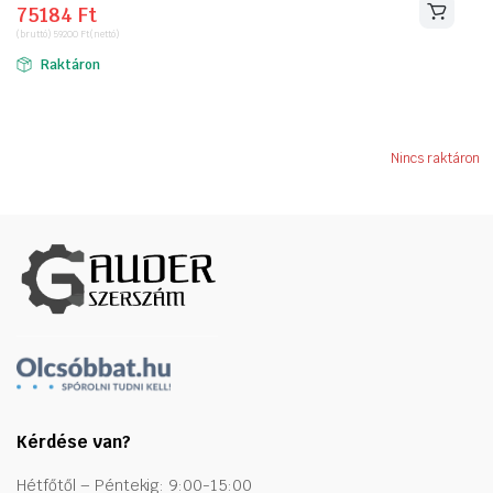
75184
Ft
price
price
(bruttó)
59200
Ft
(nettó)
was:
is:
Raktáron
132283 Ft.
75184 Ft.
Nincs raktáron
Kérdése van?
Hétfőtől – Péntekig: 9:00-15:00