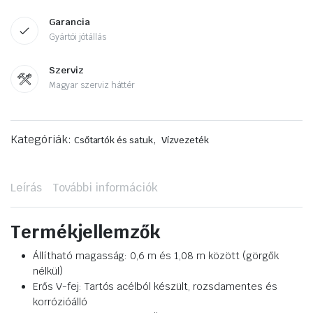
Garancia
Gyártói jótállás
Szerviz
Magyar szerviz háttér
Kategóriák:
,
Csőtartók és satuk
Vízvezeték
Leírás
További információk
Termékjellemzők
Állítható magasság: 0,6 m és 1,08 m között (görgők
nélkül)
Erős V-fej: Tartós acélból készült, rozsdamentes és
korrózióálló