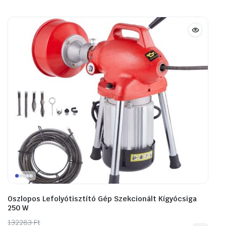
Oszlopos Lefolyótisztító Gép Szekcionált Kígyócsiga
250 W
132283
Original
Current
Ft