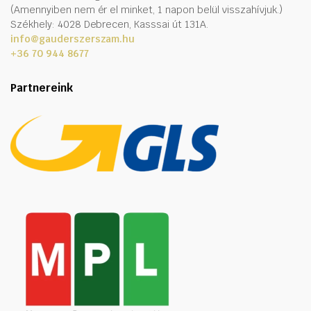
(Amennyiben nem ér el minket, 1 napon belül visszahívjuk.)
Székhely: 4028 Debrecen, Kasssai út 131A.
info@gauderszerszam.hu
+36 70 944 8677
Partnereink