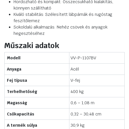
Hordozható és kompakt: Összecsukható kialakítás,
könnyen szállítható
Kiváló stabilitás: Szélesített lábpárnák és rugóstag
feszítőlemez
Sokoldalú alkalmazás: Nehéz csövek és anyagok
hegesztéséhez
Műszaki adatok
Modell
VV-P-1107BV
Anyaga
Acél
Fej típusa
V-fej
Terhelhetőség
400 kg
Magasság
0,6 – 1,08 m
Csőkapacitás
0,32 – 30,48 cm
A termék súlya
30,9 kg