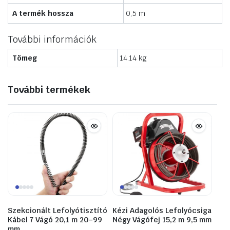
A termék hossza
0,5 m
További információk
Tömeg
14.14 kg
További termékek
Szekcionált Lefolyótisztító
Kézi Adagolós Lefolyócsiga
Kábel 7 Vágó 20,1 m 20–99
Négy Vágófej 15,2 m 9,5 mm
mm