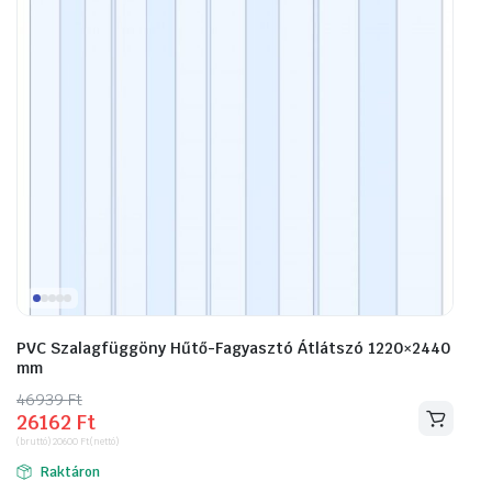
PVC Szalagfüggöny Hűtő-Fagyasztó Átlátszó 1220×2440
mm
46939
Original
Current
Ft
26162
Ft
price
price
(bruttó)
20600
Ft
(nettó)
was:
is:
Raktáron
46939 Ft.
26162 Ft.