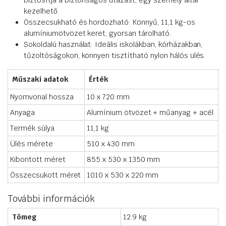
biztosítja a biztonságos utazást, egy személy által
kezelhető.
Összecsukható és hordozható: Könnyű, 11,1 kg-os
alumíniumötvözet keret, gyorsan tárolható.
Sokoldalú használat: Ideális iskolákban, kórházakban,
tűzoltóságokon, könnyen tisztítható nylon hálós ülés.
Műszaki adatok
Érték
Nyomvonal hossza
10 x 720 mm
Anyaga
Alumínium ötvözet + műanyag + acél
Termék súlya
11,1 kg
Ülés mérete
510 x 430 mm
Kibontott méret
855 x 530 x 1350 mm
Összecsukott méret
1010 x 530 x 220 mm
További információk
Tömeg
12.9 kg