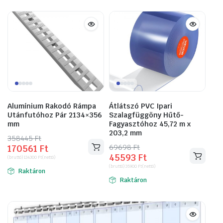
Alumínium Rakodó Rámpa
Átlátszó PVC Ipari
Utánfutóhoz Pár 2134×356
Szalagfüggöny Hűtő-
mm
Fagyasztóhoz 45,72 m x
203,2 mm
358445
Original
Current
Ft
69698
Original
Current
Ft
170561
Ft
price
price
45593
Ft
price
price
(bruttó)
134300
Ft
(nettó)
was:
is:
(bruttó)
35900
Ft
(nettó)
was:
is:
Raktáron
358445 Ft.
170561 Ft.
Raktáron
69698 Ft.
45593 Ft.