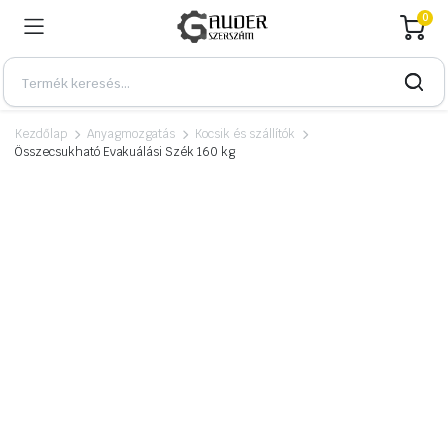
0
Kezdőlap
Anyagmozgatás
Kocsik és szállítók
Összecsukható Evakuálási Szék 160 kg