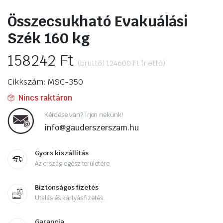
Összecsukható Evakuálási
Szék 160 kg
158242
Ft
(bruttó)
124600
Ft
(nettó)
Cikkszám: MSC-350
Nincs raktáron
Kérdése van? Írjon nekünk!
info@gauderszerszam.hu
Gyors kiszállítás
Az ország egész területére
Biztonságos fizetés
Utalás és kártyás fizetés.
Garancia