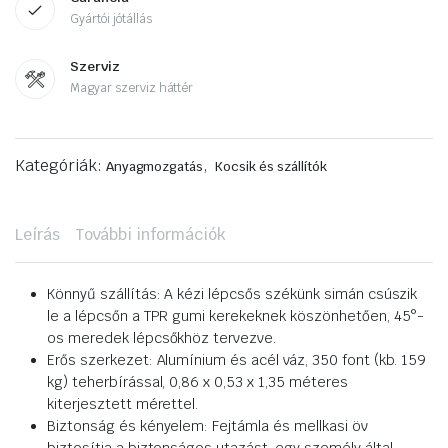
Gyártói jótállás
Szerviz
Magyar szerviz háttér
Kategóriák:
,
Anyagmozgatás
Kocsik és szállítók
Leírás
További információk
Könnyű szállítás: A kézi lépcsős székünk simán csúszik
le a lépcsőn a TPR gumi kerekeknek köszönhetően, 45°-
os meredek lépcsőkhöz tervezve.
Erős szerkezet: Alumínium és acél váz, 350 font (kb. 159
kg) teherbírással, 0,86 x 0,53 x 1,35 méteres
kiterjesztett mérettel.
Biztonság és kényelem: Fejtámla és mellkasi öv