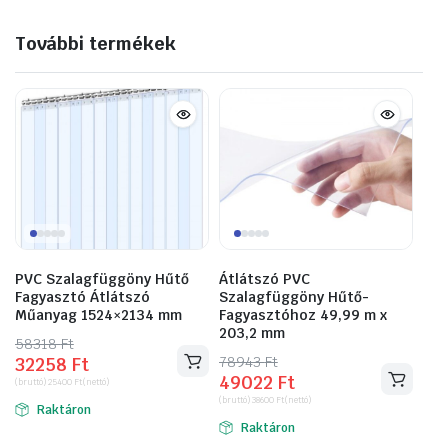
További termékek
PVC Szalagfüggöny Hűtő
Átlátszó PVC
Fagyasztó Átlátszó
Szalagfüggöny Hűtő-
Műanyag 1524×2134 mm
Fagyasztóhoz 49,99 m x
203,2 mm
58318
Original
Current
Ft
78943
Original
Current
Ft
32258
Ft
price
price
49022
Ft
price
price
(bruttó)
25400
Ft
(nettó)
was:
is:
(bruttó)
38600
Ft
(nettó)
was:
is:
Raktáron
58318 Ft.
32258 Ft.
Raktáron
78943 Ft.
49022 Ft.