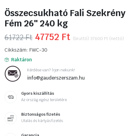
Összecsukható Fali Szekrény
Fém 26″ 240 kg
Original
47752
Ft
Current
61722
Ft
(bruttó)
37600
Ft
(nettó)
price
price
Cikkszám: FWC-30
was:
is:
Raktáron
61722 Ft.
47752 Ft.
Kérdése van? Írjon nekünk!
info@gauderszerszam.hu
Gyors kiszállítás
Az ország egész területére
Biztonságos fizetés
Utalás és kártyás fizetés.
Garancia