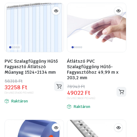
PVC Szalagfüggöny Hűtő
Átlátszó PVC
Fagyasztó Átlátszó
Szalagfüggöny Hűtő-
Műanyag 1524×2134 mm
Fagyasztóhoz 49,99 m x
203,2 mm
58318
Original
Current
Ft
78943
Original
Current
Ft
32258
Ft
price
price
49022
Ft
price
price
(bruttó)
25400
Ft
(nettó)
was:
is:
(bruttó)
38600
Ft
(nettó)
was:
is:
Raktáron
58318 Ft.
32258 Ft.
Raktáron
78943 Ft.
49022 Ft.