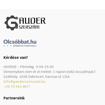
Kérdése van?
Hétfőtől – Péntekig: 9:00-15:00
(Amennyiben nem ér el minket, 1 napon belül visszahívjuk.)
Székhely: 4028 Debrecen, Kasssai út 131A.
info@gauderszerszam.hu
+36 70 944 8677
Partnereink