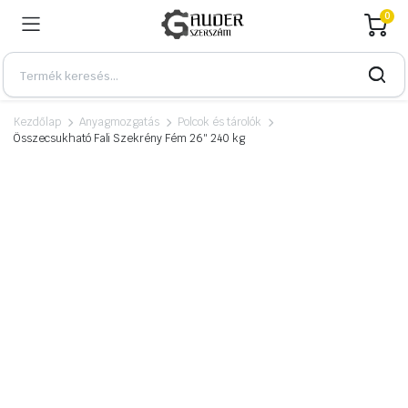
0
Kezdőlap
Anyagmozgatás
Polcok és tárolók
Összecsukható Fali Szekrény Fém 26″ 240 kg