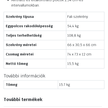
Állítható és eltávolítható polcok 2,54 cm-es
intervallumokban.
Szekrény típusa
Fali szekrény
Egypolcos rakodóképesség
54,4 kg
Teljes terhelhetőség
108,8 kg
Szekrény méretei
66 x 30,5 x 66 cm
Csomag méretei
74 x 73 x 12 cm
Nettó tömeg
15,5 kg
További információk
Tömeg
15.7 kg
További termékek