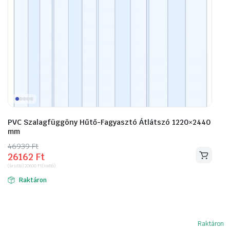
PVC Szalagfüggöny Hűtő-Fagyasztó Átlátszó 1220×2440
mm
46939
Original
Current
Ft
26162
Ft
price
price
(bruttó)
20600
Ft
(nettó)
was:
is:
Raktáron
46939 Ft.
26162 Ft.
Raktáron