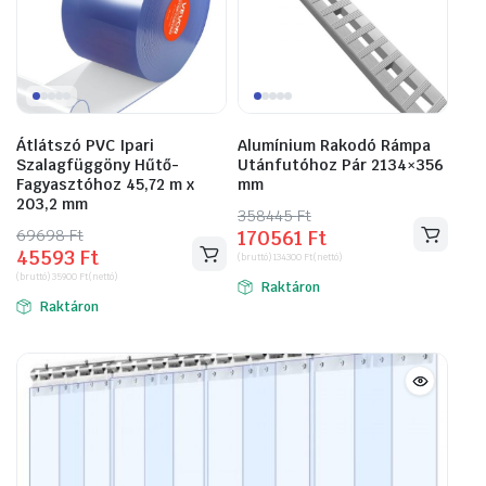
Átlátszó PVC Ipari
Alumínium Rakodó Rámpa
Szalagfüggöny Hűtő-
Utánfutóhoz Pár 2134×356
Fagyasztóhoz 45,72 m x
mm
203,2 mm
358445
Original
Current
Ft
69698
Original
Current
Ft
170561
Ft
price
price
45593
Ft
price
price
(bruttó)
134300
Ft
(nettó)
was:
is:
(bruttó)
35900
Ft
(nettó)
was:
is:
Raktáron
358445 Ft.
170561 Ft.
Raktáron
69698 Ft.
45593 Ft.