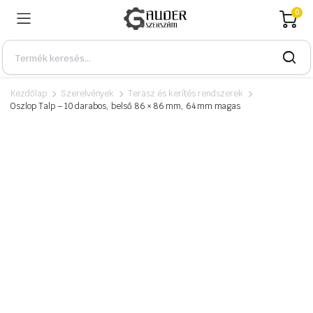
0
Kezdőlap
Szerelvények
Terasz és kerítés rendszerek
Oszlop Talp – 10 darabos, belső 86 × 86 mm, 64 mm magas