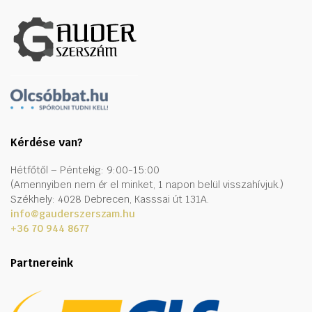
Kérdése van?
Hétfőtől – Péntekig: 9:00-15:00
(Amennyiben nem ér el minket, 1 napon belül visszahívjuk.)
Székhely: 4028 Debrecen, Kasssai út 131A.
info@gauderszerszam.hu
+36 70 944 8677
Partnereink