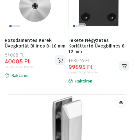
Rozsdamentes Kerek
Fekete Négyzetes
Üvegkorlát Bilincs 8–16 mm
Korláttartó Üvegbilincs 8-
12 mm
64008
Original
Current
Ft
163576
Original
Current
Ft
40005
Ft
price
price
99695
Ft
price
price
(bruttó)
31500
Ft
(nettó)
was:
is:
(bruttó)
78500
Ft
(nettó)
was:
is:
Raktáron
64008 Ft.
40005 Ft.
Raktáron
163576 Ft.
99695 Ft.