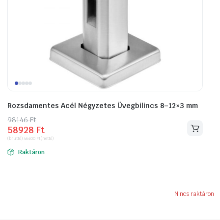
Rozsdamentes Acél Négyzetes Üvegbilincs 8–12×3 mm
98146
Original
Current
Ft
58928
Ft
price
price
(bruttó)
46400
Ft
(nettó)
was:
is:
Raktáron
98146 Ft.
58928 Ft.
Nincs raktáron