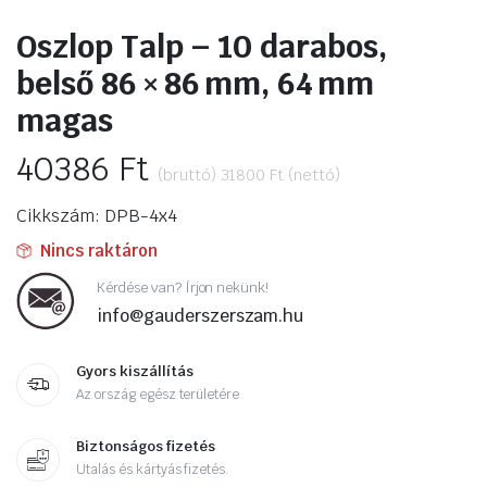
Oszlop Talp – 10 darabos,
belső 86 × 86 mm, 64 mm
magas
40386
Ft
(bruttó)
31800
Ft
(nettó)
Cikkszám: DPB-4x4
Nincs raktáron
Kérdése van? Írjon nekünk!
info@gauderszerszam.hu
Gyors kiszállítás
Az ország egész területére
Biztonságos fizetés
Utalás és kártyás fizetés.