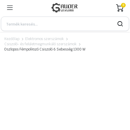
0
Kezdőlap
Elektromos szerszámok
Csiszoló- és felületmegmunkáló szerszámok
Oszlopos Fémpolírozó Csiszoló 6 Sebesség 1300 W