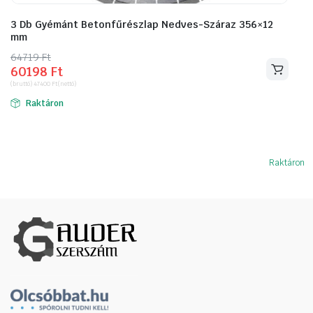
3 Db Gyémánt Betonfűrészlap Nedves-Száraz 356×12
mm
64719
Original
Current
Ft
60198
Ft
price
price
(bruttó)
47400
Ft
(nettó)
was:
is:
Raktáron
64719 Ft.
60198 Ft.
Raktáron