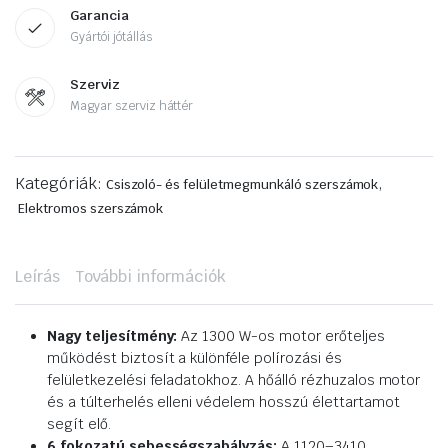
Garancia
Gyártói jótállás
Szerviz
Magyar szerviz háttér
Kategóriák:
,
Csiszoló- és felületmegmunkáló szerszámok
Elektromos szerszámok
Leírás
További információk
Nagy teljesítmény:
Az 1300 W-os motor erőteljes
működést biztosít a különféle polírozási és
felületkezelési feladatokhoz. A hőálló rézhuzalos motor
és a túlterhelés elleni védelem hosszú élettartamot
segít elő.
6 fokozatú sebességszabályzás:
A 1120–3410