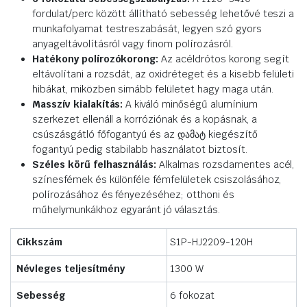
fordulat/perc között állítható sebesség lehetővé teszi a
munkafolyamat testreszabását, legyen szó gyors
anyageltávolításról vagy finom polírozásról.
Hatékony polírozókorong:
Az acéldrótos korong segít
eltávolítani a rozsdát, az oxidréteget és a kisebb felületi
hibákat, miközben simább felületet hagy maga után.
Masszív kialakítás:
A kiváló minőségű alumínium
szerkezet ellenáll a korróziónak és a kopásnak, a
csúszásgátló főfogantyú és az დამატ kiegészítő
fogantyú pedig stabilabb használatot biztosít.
Széles körű felhasználás:
Alkalmas rozsdamentes acél,
színesfémek és különféle fémfelületek csiszolásához,
polírozásához és fényezéséhez; otthoni és
műhelymunkákhoz egyaránt jó választás.
Cikkszám
S1P-HJ2209-120H
Névleges teljesítmény
1300 W
Sebesség
6 fokozat