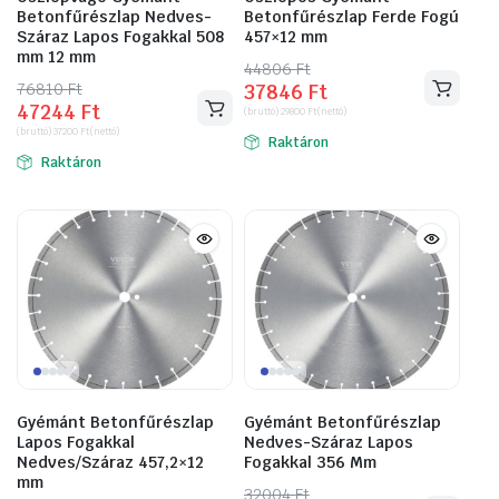
Betonfűrészlap Nedves-
Betonfűrészlap Ferde Fogú
Száraz Lapos Fogakkal 508
457×12 mm
mm 12 mm
44806
Original
Current
Ft
76810
Original
Current
Ft
37846
Ft
price
price
47244
Ft
price
price
(bruttó)
29800
Ft
(nettó)
was:
is:
(bruttó)
37200
Ft
(nettó)
was:
is:
Raktáron
44806 Ft.
37846 Ft.
Raktáron
76810 Ft.
47244 Ft.
Gyémánt Betonfűrészlap
Gyémánt Betonfűrészlap
Lapos Fogakkal
Nedves-Száraz Lapos
Nedves/Száraz 457,2×12
Fogakkal 356 Mm
mm
32004
Original
Current
Ft