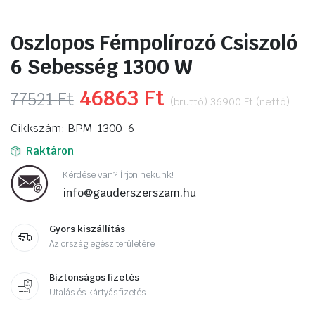
Oszlopos Fémpolírozó Csiszoló
6 Sebesség 1300 W
Original
46863
Ft
Current
77521
Ft
(bruttó)
36900
Ft
(nettó)
price
price
Cikkszám: BPM-1300-6
was:
is:
Raktáron
77521 Ft.
46863 Ft.
Kérdése van? Írjon nekünk!
info@gauderszerszam.hu
Gyors kiszállítás
Az ország egész területére
Biztonságos fizetés
Utalás és kártyás fizetés.