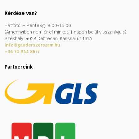
Kérdése van?
Hétfőtől – Péntekig: 9:00-15:00
(Amennyiben nem ér el minket, 1 napon belül visszahívjuk.)
Székhely: 4028 Debrecen, Kasssai út 131A.
info@gauderszerszam.hu
+36 70 944 8677
Partnereink