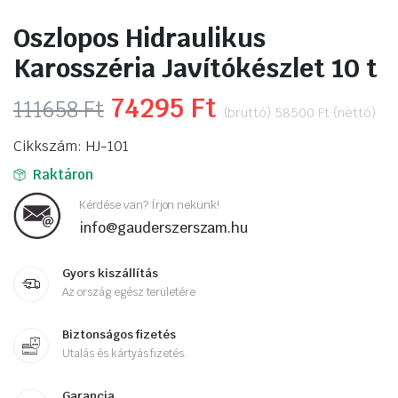
Oszlopos Hidraulikus
Karosszéria Javítókészlet 10 t
Original
74295
Ft
Current
111658
Ft
(bruttó)
58500
Ft
(nettó)
price
price
Cikkszám: HJ-101
was:
is:
Raktáron
111658 Ft.
74295 Ft.
Kérdése van? Írjon nekünk!
info@gauderszerszam.hu
Gyors kiszállítás
Az ország egész területére
Biztonságos fizetés
Utalás és kártyás fizetés.
Garancia