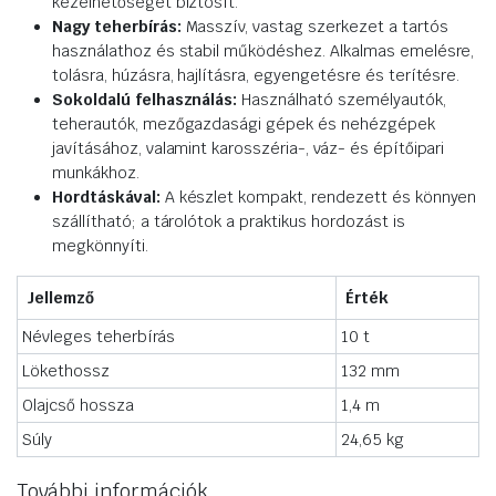
kezelhetőséget biztosít.
Nagy teherbírás:
Masszív, vastag szerkezet a tartós
használathoz és stabil működéshez. Alkalmas emelésre,
tolásra, húzásra, hajlításra, egyengetésre és terítésre.
Sokoldalú felhasználás:
Használható személyautók,
teherautók, mezőgazdasági gépek és nehézgépek
javításához, valamint karosszéria-, váz- és építőipari
munkákhoz.
Hordtáskával:
A készlet kompakt, rendezett és könnyen
szállítható; a tárolótok a praktikus hordozást is
megkönnyíti.
Jellemző
Érték
Névleges teherbírás
10 t
Lökethossz
132 mm
Olajcső hossza
1,4 m
Súly
24,65 kg
További információk