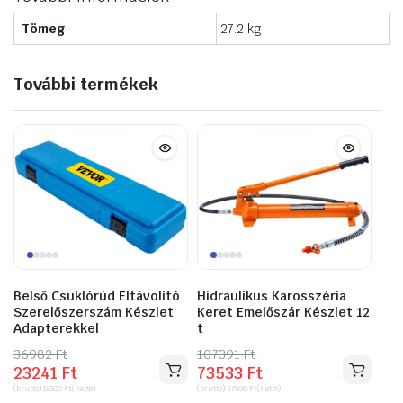
Tömeg
27.2 kg
További termékek
Belső Csuklórúd Eltávolító
Hidraulikus Karosszéria
Szerelőszerszám Készlet
Keret Emelőszár Készlet 12
Adapterekkel
t
36982
Original
Current
Ft
107391
Original
Current
Ft
23241
Ft
73533
Ft
price
price
price
price
(bruttó)
18300
Ft
(nettó)
(bruttó)
57900
Ft
(nettó)
was:
is:
was:
is: