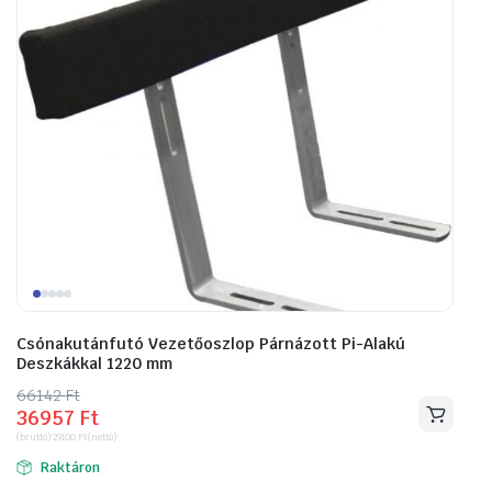
Csónakutánfutó Vezetőoszlop Párnázott Pi-Alakú
Deszkákkal 1220 mm
66142
Original
Current
Ft
36957
Ft
price
price
(bruttó)
29100
Ft
(nettó)
was:
is:
Raktáron
66142 Ft.
36957 Ft.