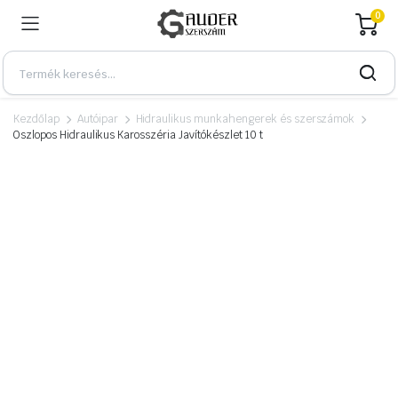
0
Kezdőlap
Autóipar
Hidraulikus munkahengerek és szerszámok
Oszlopos Hidraulikus Karosszéria Javítókészlet 10 t