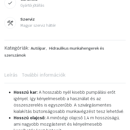
Gyártói jótállás
Szerviz
Magyar szerviz háttér
Kategóriák:
,
Autóipar
Hidraulikus munkahengerek és
szerszámok
Leírás
További információk
Hosszú kar:
A hosszabb nyél kisebb pumpálási erőt
igényel, így kényelmesebb a használat és az
összeszerelés is egyszerűbb. A szivárgásmentes
kialakítás biztonságosabb munkavégzést tesz lehetővé.
Hosszú olajcső:
A minőségi olajcső 1,4 m hosszúságú,
ami nagyobb mozgásteret és kényelmesebb