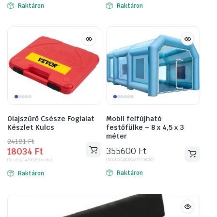
Raktáron
Raktáron
36982 Ft.
23241 Ft.
107391 Ft.
73533 Ft.
Olajszűrő Csésze Foglalat
Mobil felfújható
Készlet Kulcs
festőfülke – 8 x 4,5 x 3
méter
24181
Original
Current
Ft
355600
Ft
18034
Ft
price
price
(bruttó)
280000
Ft
(nettó)
(bruttó)
14200
Ft
(nettó)
was:
is:
Raktáron
Raktáron
24181 Ft.
18034 Ft.