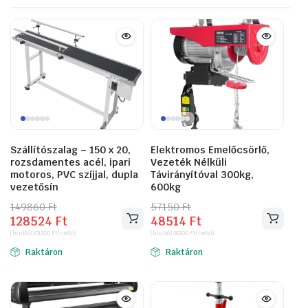
Szállítószalag – 150 x 20,
Elektromos Emelőcsörlő,
rozsdamentes acél, ipari
Vezeték Nélküli
motoros, PVC szíjjal, dupla
Távirányítóval 300kg,
vezetősín
600kg
149860
Original
Current
Ft
57150
Original
Current
Ft
128524
Ft
48514
Ft
price
price
price
price
(bruttó)
101200
Ft
(nettó)
(bruttó)
38200
Ft
(nettó)
was:
is:
was:
is:
Raktáron
Raktáron
149860 Ft.
128524 Ft.
57150 Ft.
48514 Ft.