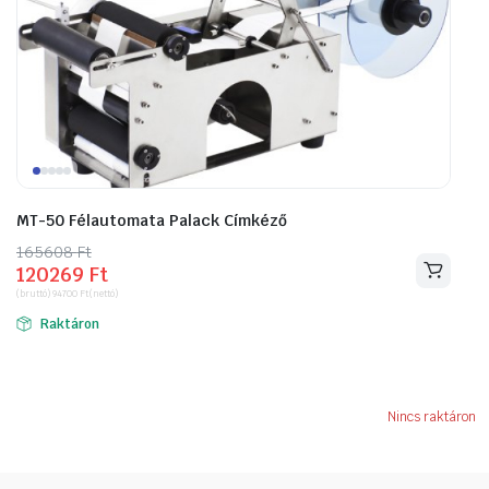
MT-50 Félautomata Palack Címkéző
165608
Original
Current
Ft
120269
Ft
price
price
(bruttó)
94700
Ft
(nettó)
was:
is:
Raktáron
165608 Ft.
120269 Ft.
Nincs raktáron