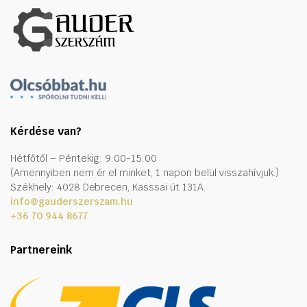
Kérdése van?
Hétfőtől – Péntekig: 9:00-15:00
(Amennyiben nem ér el minket, 1 napon belül visszahívjuk.)
Székhely: 4028 Debrecen, Kasssai út 131A.
info@gauderszerszam.hu
+36 70 944 8677
Partnereink