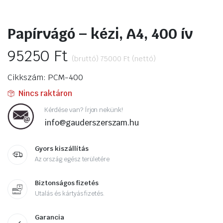
Papírvágó – kézi, A4, 400 ív
95250
Ft
(bruttó)
75000
Ft
(nettó)
Cikkszám: PCM-400
Nincs raktáron
Kérdése van? Írjon nekünk!
info@gauderszerszam.hu
Gyors kiszállítás
Az ország egész területére
Biztonságos fizetés
Utalás és kártyás fizetés.
Garancia