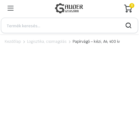
0
Kezdőlap
Logisztika, csomagolás
Papírvágó – kézi, A4, 400 ív