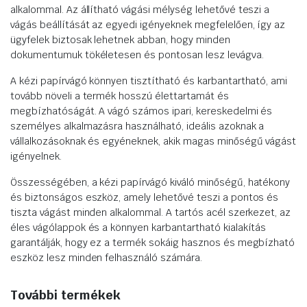
alkalommal. Az állítható vágási mélység lehetővé teszi a
vágás beállítását az egyedi igényeknek megfelelően, így az
ügyfelek biztosak lehetnek abban, hogy minden
dokumentumuk tökéletesen és pontosan lesz levágva.
A kézi papírvágó könnyen tisztítható és karbantartható, ami
tovább növeli a termék hosszú élettartamát és
megbízhatóságát. A vágó számos ipari, kereskedelmi és
személyes alkalmazásra használható, ideális azoknak a
vállalkozásoknak és egyéneknek, akik magas minőségű vágást
igényelnek.
Összességében, a kézi papírvágó kiváló minőségű, hatékony
és biztonságos eszköz, amely lehetővé teszi a pontos és
tiszta vágást minden alkalommal. A tartós acél szerkezet, az
éles vágólappok és a könnyen karbantartható kialakítás
garantálják, hogy ez a termék sokáig hasznos és megbízható
eszköz lesz minden felhasználó számára.
További termékek