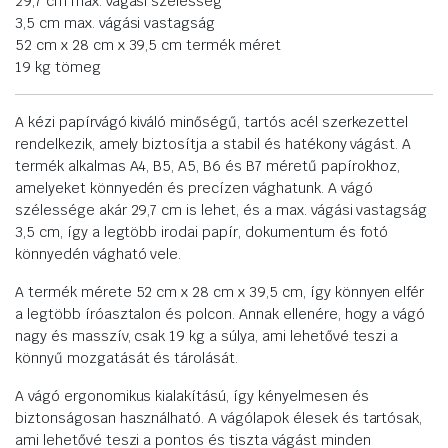
29,7 cm max. vágási szélesség
3,5 cm max. vágási vastagság
52 cm x 28 cm x 39,5 cm termék méret
19 kg tömeg
A kézi papírvágó kiváló minőségű, tartós acél szerkezettel
rendelkezik, amely biztosítja a stabil és hatékony vágást. A
termék alkalmas A4, B5, A5, B6 és B7 méretű papírokhoz,
amelyeket könnyedén és precízen vághatunk. A vágó
szélessége akár 29,7 cm is lehet, és a max. vágási vastagság
3,5 cm, így a legtöbb irodai papír, dokumentum és fotó
könnyedén vágható vele.
A termék mérete 52 cm x 28 cm x 39,5 cm, így könnyen elfér
a legtöbb íróasztalon és polcon. Annak ellenére, hogy a vágó
nagy és masszív, csak 19 kg a súlya, ami lehetővé teszi a
könnyű mozgatását és tárolását.
A vágó ergonomikus kialakítású, így kényelmesen és
biztonságosan használható. A vágólapok élesek és tartósak,
ami lehetővé teszi a pontos és tiszta vágást minden