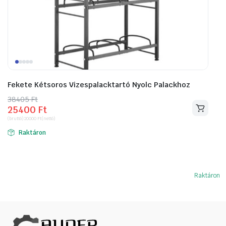
Fekete Kétsoros Vizespalacktartó Nyolc Palackhoz
38405
Original
Current
Ft
25400
Ft
price
price
(bruttó)
20000
Ft
(nettó)
was:
is:
Raktáron
38405 Ft.
25400 Ft.
Raktáron