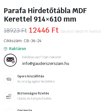
Parafa Hirdetőtábla MDF
Kerettel 914×610 mm
Original
12446
Ft
Current
18923
Ft
(bruttó)
9800
Ft
(nettó)
price
price
Cikkszám: CB-36-24
was:
is:
Raktáron
18923 Ft.
12446 Ft.
Kérdése van? Írjon nekünk!
info@gauderszerszam.hu
Gyors kiszállítás
Az ország egész területére
Biztonságos fizetés
Utalás és kártyás fizetés.
Garancia