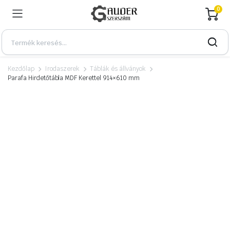
0
Kezdőlap
Irodaszerek
Táblák és állványok
Parafa Hirdetőtábla MDF Kerettel 914×610 mm