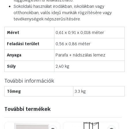
függőlegesen is felakasztható.
Sokoldalú használat irodákban, iskolákban vagy
otthonokban, valós idejű munkák rögzítésére vagy
tevékenységek népszerűsítésére.
Méret
0,61 x 0,91 x 0,018 méter
Feladási terület
0,56 x 0,86 méter
Anyaga
Parafa + nádszálas lemez
Súly
2,40 kg
További információk
Tömeg
3.3 kg
További termékek