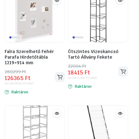
Falra Szerelhető Fehér
Ötszintes Vizeskancsó
Parafa Hirdetőtábla
Tartó Állvány Fekete
1219×914 mm
32004
Original
Current
Ft
260299
Original
Current
Ft
18415
Ft
price
price
126365
Ft
price
price
(bruttó)
14500
Ft
(nettó)
was:
is:
(bruttó)
99500
Ft
(nettó)
was:
is:
Raktáron
32004 Ft.
18415 Ft.
Raktáron
260299 Ft.
126365 Ft.