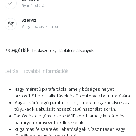
Gyártói jótállás
Szerviz
Magyar szerviz háttér
Kategóriák:
,
Irodaszerek
Táblák és állványok
Leírás
További információk
Nagy méretű parafa tábla, amely bőséges helyet
biztosít ötletek, alkotások és ütemtervek bemutatására.
Magas sűrűségű parafa felület, amely megakadályozza a
tűlyukak kialakulását hosszú távú használat során.
Tartós és elegáns fekete MDF keret, amely karcálló és
bármilyen környezetbe illeszkedik.
Rugalmas felszerelési lehetőségek, vízszintesen vagy