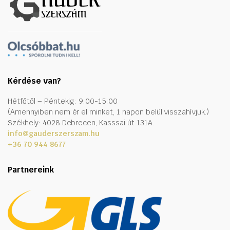
Kérdése van?
Hétfőtől – Péntekig: 9:00-15:00
(Amennyiben nem ér el minket, 1 napon belül visszahívjuk.)
Székhely: 4028 Debrecen, Kasssai út 131A.
info@gauderszerszam.hu
+36 70 944 8677
Partnereink