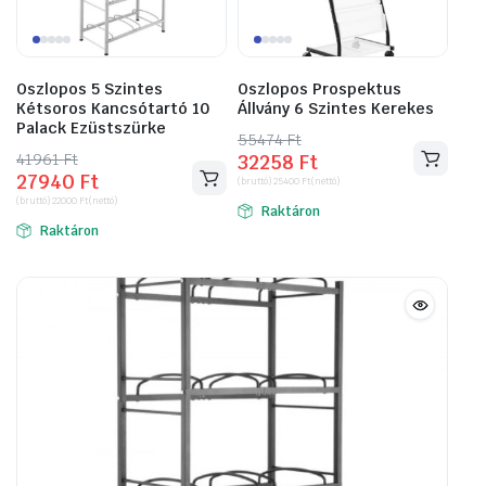
Oszlopos 5 Szintes
Oszlopos Prospektus
Kétsoros Kancsótartó 10
Állvány 6 Szintes Kerekes
Palack Ezüstszürke
55474
Original
Current
Ft
41961
Original
Current
Ft
32258
Ft
price
price
27940
Ft
price
price
(bruttó)
25400
Ft
(nettó)
was:
is:
(bruttó)
22000
Ft
(nettó)
was:
is:
Raktáron
55474 Ft.
32258 Ft.
Raktáron
41961 Ft.
27940 Ft.