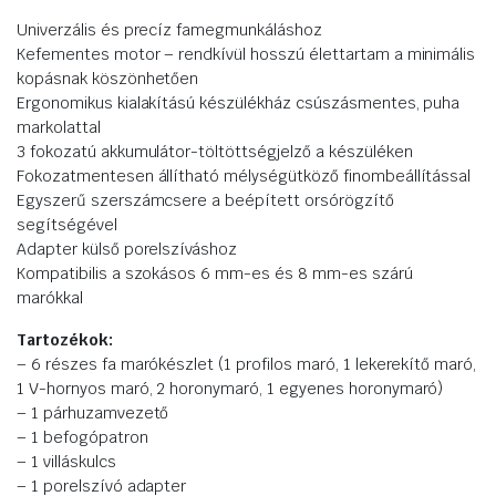
Univerzális és precíz famegmunkáláshoz
Kefementes motor – rendkívül hosszú élettartam a minimális
kopásnak köszönhetően
Ergonomikus kialakítású készülékház csúszásmentes, puha
markolattal
3 fokozatú akkumulátor-töltöttségjelző a készüléken
Fokozatmentesen állítható mélységütköző finombeállítással
Egyszerű szerszámcsere a beépített orsórögzítő
segítségével
Adapter külső porelszíváshoz
Kompatibilis a szokásos 6 mm-es és 8 mm-es szárú
marókkal
Tartozékok:
– 6 részes fa marókészlet (1 profilos maró, 1 lekerekítő maró,
1 V-hornyos maró, 2 horonymaró, 1 egyenes horonymaró)
– 1 párhuzamvezető
– 1 befogópatron
– 1 villáskulcs
– 1 porelszívó adapter