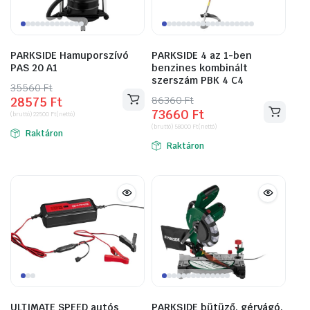
PARKSIDE Hamuporszívó
PARKSIDE 4 az 1-ben
PAS 20 A1
benzines kombinált
szerszám PBK 4 C4
35560
Original
Current
Ft
86360
Original
Current
Ft
28575
Ft
price
price
73660
Ft
price
price
(bruttó)
22500
Ft
(nettó)
was:
is:
(bruttó)
58000
Ft
(nettó)
was:
is:
Raktáron
35560 Ft.
28575 Ft.
Raktáron
86360 Ft.
73660 Ft.
ULTIMATE SPEED autós
PARKSIDE bütüző, gérvágó,