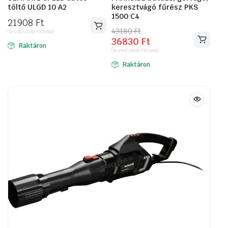
töltő ULGD 10 A2
keresztvágó fűrész PKS
1500 C4
21908
Ft
43180
Original
Current
Ft
(bruttó)
17250
Ft
(nettó)
36830
Ft
price
price
Raktáron
(bruttó)
29000
Ft
(nettó)
was:
is:
Raktáron
43180 Ft.
36830 Ft.