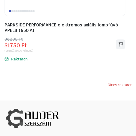
PARKSIDE PERFORMANCE elektromos axiális lombfúvó
PPELB 1650 A1
36830
Original
Current
Ft
31750
Ft
price
price
(bruttó)
25000
Ft
(nettó)
was:
is:
Raktáron
36830 Ft.
31750 Ft.
Nincs raktáron