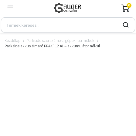
0
Kezdőlap
Parkside szerszámok, gépek, termékek
Parkside akkus élmaró PPAKF 12 A1 – akkumulátor nélkül