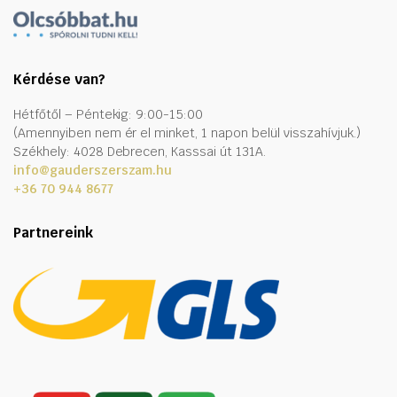
Kérdése van?
Hétfőtől – Péntekig: 9:00-15:00
(Amennyiben nem ér el minket, 1 napon belül visszahívjuk.)
Székhely: 4028 Debrecen, Kasssai út 131A.
info@gauderszerszam.hu
+36 70 944 8677
Partnereink