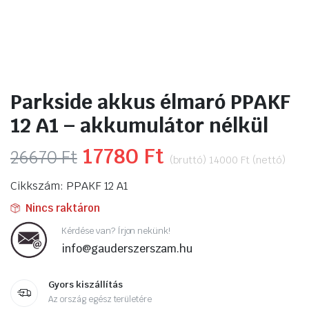
Parkside akkus élmaró PPAKF
12 A1 – akkumulátor nélkül
Original
17780
Ft
Current
26670
Ft
(bruttó)
14000
Ft
(nettó)
price
price
Cikkszám: PPAKF 12 A1
was:
is:
Nincs raktáron
26670 Ft.
17780 Ft.
Kérdése van? Írjon nekünk!
info@gauderszerszam.hu
Gyors kiszállítás
Az ország egész területére