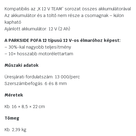
Kompatibilis az „X 12 V TEAM” sorozat összes akkumulátorával
Az akkumulátor és a töltő nem része a csomagnak – külön
kapható
Ajánlott akkumulátor: 12 V (2 Ah)
A PARKSIDE POFA 12 típusú 12 V-os élmaróhoz képest:
– 30%-kal nagyobb teljesítmény
– 10× hosszabb motorélettartam
Műszaki adatok
Üresjárati fordulatszám: 13 000/perc
Szerszámbefogás: 6 és 8 mm
Méretek
Kb. 16 × 8,5 × 22 cm
Tömeg
Kb. 2,39 kg