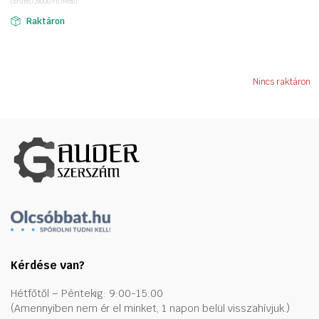
(bruttó)
29000
Ft
(nettó)
was:
is:
Raktáron
43180 Ft.
36830 Ft.
Nincs raktáron
Kérdése van?
Hétfőtől – Péntekig: 9:00-15:00
(Amennyiben nem ér el minket, 1 napon belül visszahívjuk.)