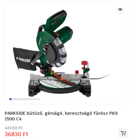
PARKSIDE bütüző, gérvágó, keresztvágó fűrész PKS
1500 C4
43180
Original
Current
Ft
36830
Ft
price
price