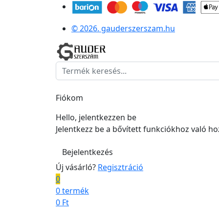
© 2026. gauderszerszam.hu
Fiókom
Hello, jelentkezzen be
Jelentkezz be a bővített funkciókhoz való h
Bejelentkezés
Új vásárló?
Regisztráció
0
0 termék
0
Ft