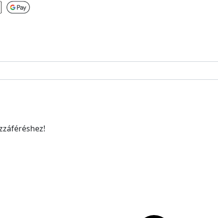
ozzáféréshez!