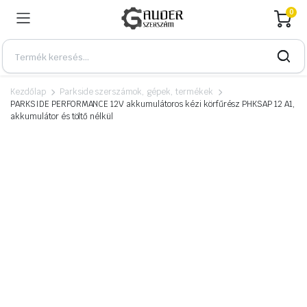
0
Kezdőlap
Parkside szerszámok, gépek, termékek
PARKSIDE PERFORMANCE 12V akkumulátoros kézi körfűrész PHKSAP 12 A1,
akkumulátor és töltő nélkül