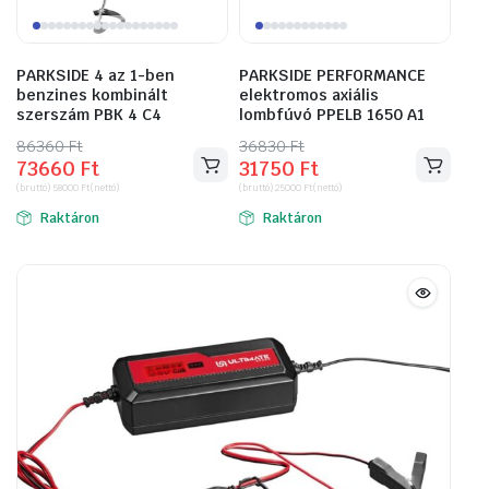
PARKSIDE 4 az 1-ben
PARKSIDE PERFORMANCE
benzines kombinált
elektromos axiális
szerszám PBK 4 C4
lombfúvó PPELB 1650 A1
86360
Original
Current
Ft
36830
Original
Current
Ft
73660
Ft
31750
Ft
price
price
price
price
(bruttó)
58000
Ft
(nettó)
(bruttó)
25000
Ft
(nettó)
was:
is:
was:
is:
Raktáron
Raktáron
86360 Ft.
73660 Ft.
36830 Ft.
31750 Ft.