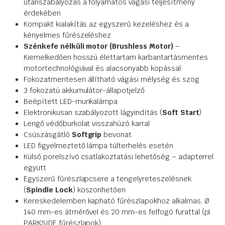
utánszabályozás a folyamatos vágási teljesítmény
érdekében
Kompakt kialakítás az egyszerű kezeléshez és a
kényelmes fűrészeléshez
Szénkefe nélküli motor (Brushless Motor)
–
Kiemelkedően hosszú élettartam karbantartásmentes
motortechnológiával és alacsonyabb kopással
Fokozatmentesen állítható vágási mélység és szög
3 fokozatú akkumulátor-állapotjelző
Beépített LED-munkalámpa
Elektronikusan szabályozott lágyindítás (
Soft Start
)
Lengő védőburkolat visszahúzó karral
Csúszásgátló
Softgrip
bevonat
LED figyelmeztető lámpa túlterhelés esetén
Külső porelszívó csatlakoztatási lehetőség – adapterrel
együtt
Egyszerű fűrészlapcsere a tengelyreteszelésnek
(
Spindle Lock
) köszönhetően
Kereskedelemben kapható fűrészlapokhoz alkalmas, Ø
140 mm-es átmérővel és 20 mm-es felfogó furattal (pl.
PARKSIDE fűrészlapok)