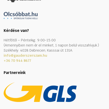
Kérdése van?
Hétfőtől – Péntekig: 9:00-15:00
(Amennyiben nem ér el minket, 1 napon belül visszahívjuk.)
Székhely: 4028 Debrecen, Kasssai út 131A.
info@gauderszerszam.hu
+36 70 944 8677
Partnereink