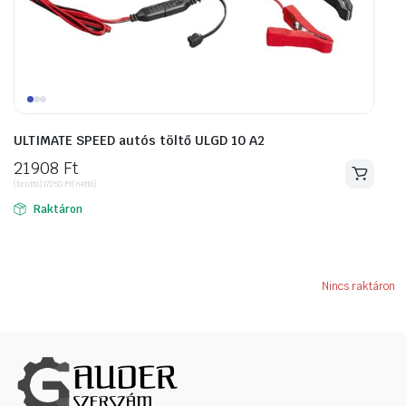
ULTIMATE SPEED autós töltő ULGD 10 A2
21908
Ft
(bruttó)
17250
Ft
(nettó)
Raktáron
Nincs raktáron