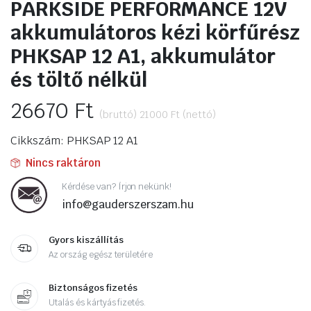
PARKSIDE PERFORMANCE 12V
akkumulátoros kézi körfűrész
PHKSAP 12 A1, akkumulátor
és töltő nélkül
26670
Ft
(bruttó)
21000
Ft
(nettó)
Cikkszám: PHKSAP 12 A1
Nincs raktáron
Kérdése van? Írjon nekünk!
info@gauderszerszam.hu
Gyors kiszállítás
Az ország egész területére
Biztonságos fizetés
Utalás és kártyás fizetés.