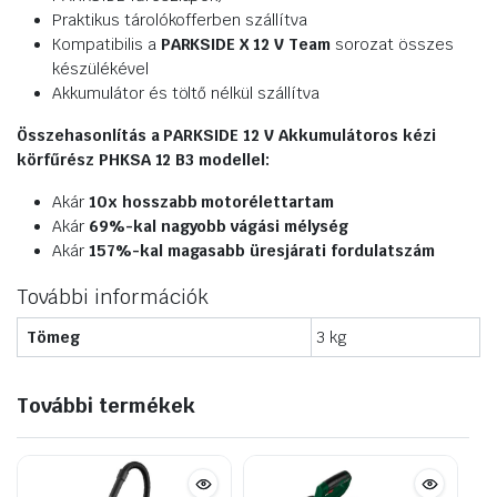
Praktikus tárolókofferben szállítva
Kompatibilis a
PARKSIDE X 12 V Team
sorozat összes
készülékével
Akkumulátor és töltő nélkül szállítva
Összehasonlítás a PARKSIDE 12 V Akkumulátoros kézi
körfűrész PHKSA 12 B3 modellel:
Akár
10x hosszabb motorélettartam
Akár
69%-kal nagyobb vágási mélység
Akár
157%-kal magasabb üresjárati fordulatszám
További információk
Tömeg
3 kg
További termékek