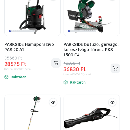
PARKSIDE Hamuporszívó
PARKSIDE bütüző, gérvágó,
PAS 20 A1
keresztvágó fűrész PKS
1500 C4
35560
Original
Current
Ft
43180
Original
Current
Ft
28575
Ft
price
price
36830
Ft
price
price
(bruttó)
22500
Ft
(nettó)
was:
is:
(bruttó)
29000
Ft
(nettó)
was:
is:
Raktáron
35560 Ft.
28575 Ft.
Raktáron
43180 Ft.
36830 Ft.