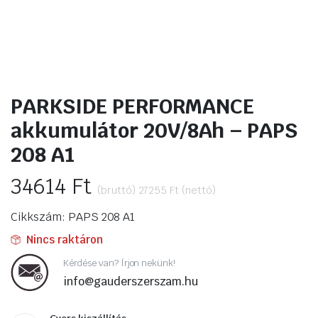
ító
PARKSIDE PERFORMANCE
akkumulátor 20V/8Ah – PAPS
208 A1
34614
Ft
(bruttó)
27255
Ft
(nettó)
Cikkszám: PAPS 208 A1
Nincs raktáron
Kérdése van? Írjon nekünk!
info@gauderszerszam.hu