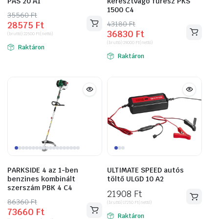
PAS 20 A1
keresztvágó fűrész PKS
1500 C4
35560
Original
Current
Ft
43180
Original
Current
Ft
28575
Ft
price
price
36830
Ft
price
price
(bruttó)
22500
Ft
(nettó)
was:
is:
(bruttó)
29000
Ft
(nettó)
was:
is:
Raktáron
35560 Ft.
28575 Ft.
Raktáron
43180 Ft.
36830 Ft.
PARKSIDE 4 az 1-ben
ULTIMATE SPEED autós
benzines kombinált
töltő ULGD 10 A2
szerszám PBK 4 C4
21908
Ft
86360
Original
Current
Ft
(bruttó)
17250
Ft
(nettó)
73660
Ft
price
price
Raktáron