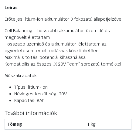
Leírás
Erőteljes lítium-ion akkumulátor 3 fokozatú állapotjelzővel
Cell Balancing – hosszabb akkumulátor-üzemidő és
megnövelt élettartam
Hosszabb üzemidő és akkumulátor-élettartam az
egyenletesen terhelt celláknak köszönhetően
Maximális töltési potenciál kihasználása
Kompatibilis az összes „X 20V Team” sorozatú termékkel
Műszaki adatok
Típus: lítium-ion
Névleges feszültség: 20V
Kapacitás: 8Ah
További információk
Tömeg
1 kg