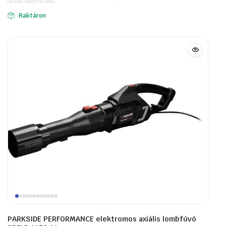
(bruttó)
58000
Ft
(nettó)
was:
is:
Raktáron
86360 Ft.
73660 Ft.
PARKSIDE PERFORMANCE elektromos axiális lombfúvó