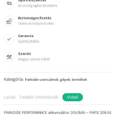
Gyors kiszállítás
Az ország egész területére
Biztonságos fizetés
Utalás és kártyás fizetés.
Garancia
Gyártói jótállás
Szerviz
Magyar szerviz háttér
Kategória:
Parkside szerszámok, gépek, termékek
Leírás
További információk
Videó
PARKSIDE PERFORMANCE akkumulátor 20V/8Ah – PAPS 208 A1