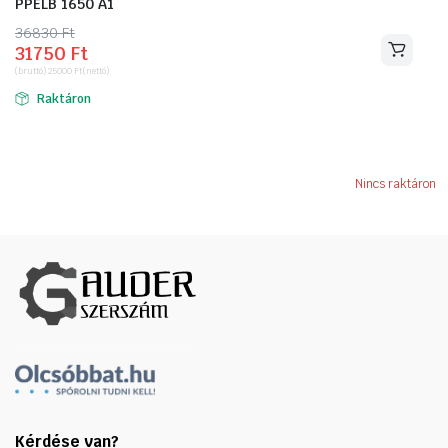
PPELB 1650 A1
36830
Original
Current
Ft
31750
Ft
price
price
(bruttó)
25000
Ft
(nettó)
was:
is:
Raktáron
36830 Ft.
31750 Ft.
Nincs raktáron
Kérdése van?