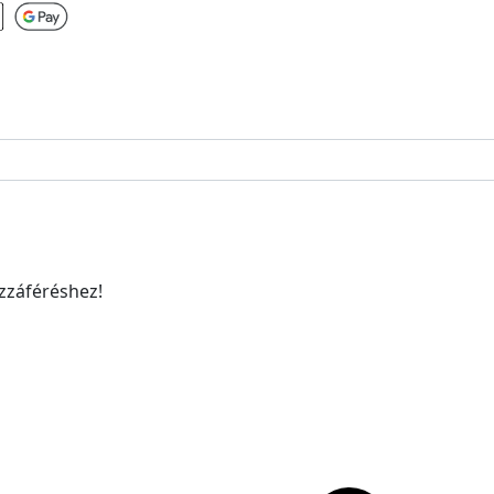
ozzáféréshez!