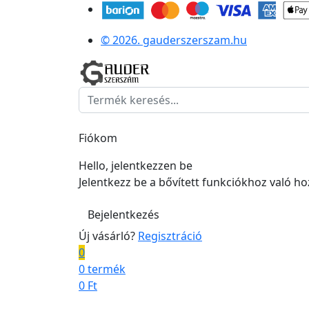
© 2026. gauderszerszam.hu
Fiókom
Hello, jelentkezzen be
Jelentkezz be a bővített funkciókhoz való h
Bejelentkezés
Új vásárló?
Regisztráció
0
0 termék
0
Ft