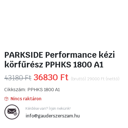
PARKSIDE Performance kézi
körfűrész PPHKS 1800 A1
Original
36830
Ft
Current
43180
Ft
(bruttó)
29000
Ft
(nettó)
price
price
Cikkszám: PPHKS 1800 A1
was:
is:
Nincs raktáron
43180 Ft.
36830 Ft.
Kérdése van? Írjon nekünk!
info@gauderszerszam.hu