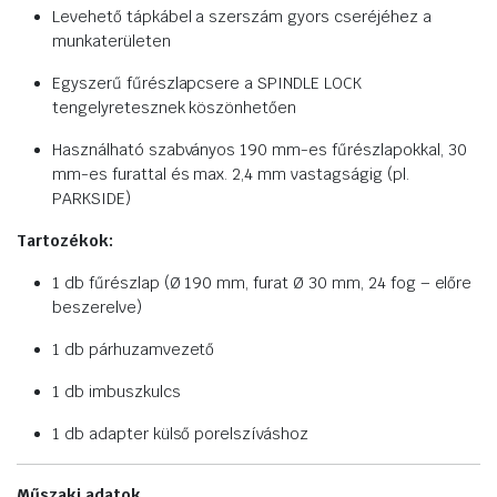
Levehető tápkábel a szerszám gyors cseréjéhez a
munkaterületen
Egyszerű fűrészlapcsere a SPINDLE LOCK
tengelyretesznek köszönhetően
Használható szabványos 190 mm-es fűrészlapokkal, 30
mm-es furattal és max. 2,4 mm vastagságig (pl.
PARKSIDE)
Tartozékok:
1 db fűrészlap (Ø 190 mm, furat Ø 30 mm, 24 fog – előre
beszerelve)
1 db párhuzamvezető
1 db imbuszkulcs
1 db adapter külső porelszíváshoz
Műszaki adatok