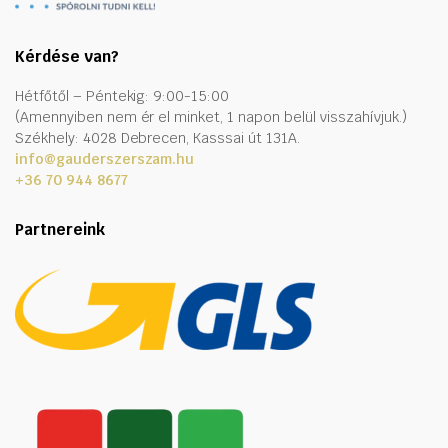
Kérdése van?
Hétfőtől – Péntekig: 9:00-15:00
(Amennyiben nem ér el minket, 1 napon belül visszahívjuk.)
Székhely: 4028 Debrecen, Kasssai út 131A.
info@gauderszerszam.hu
+36 70 944 8677
Partnereink