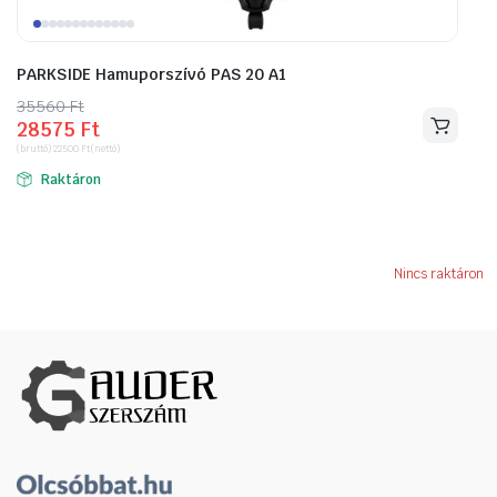
PARKSIDE Hamuporszívó PAS 20 A1
35560
Original
Current
Ft
28575
Ft
price
price
(bruttó)
22500
Ft
(nettó)
was:
is:
Raktáron
35560 Ft.
28575 Ft.
Nincs raktáron