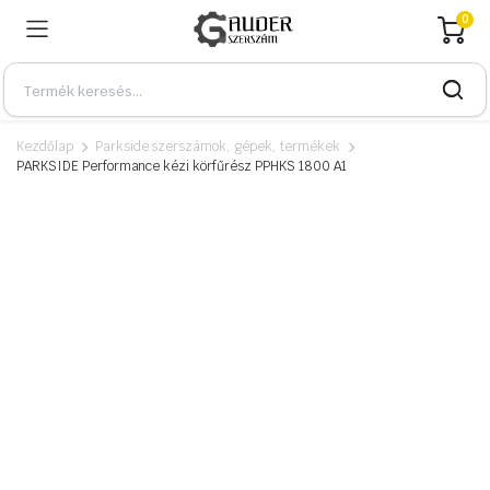
0
Kezdőlap
Parkside szerszámok, gépek, termékek
PARKSIDE Performance kézi körfűrész PPHKS 1800 A1