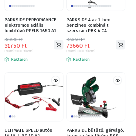
PARKSIDE PERFORMANCE
PARKSIDE 4 az 1-ben
elektromos axiális
benzines kombinált
lombfúvó PPELB 1650 A1
szerszám PBK 4 C4
36830
Original
Current
Ft
86360
Original
Current
Ft
31750
Ft
73660
Ft
price
price
price
price
(bruttó)
25000
Ft
(nettó)
(bruttó)
58000
Ft
(nettó)
was:
is:
was:
is:
Raktáron
Raktáron
36830 Ft.
31750 Ft.
86360 Ft.
73660 Ft.
ULTIMATE SPEED autós
PARKSIDE bütüző, gérvágó,
töltő ULGD 10 A2
keresztvágó fűrész PKS