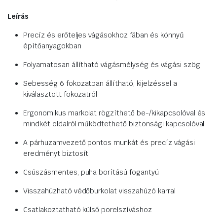
Leírás
Precíz és erőteljes vágásokhoz fában és könnyű
építőanyagokban
Folyamatosan állítható vágásmélység és vágási szög
Sebesség 6 fokozatban állítható, kijelzéssel a
kiválasztott fokozatról
Ergonomikus markolat rögzíthető be-/kikapcsolóval és
mindkét oldalról működtethető biztonsági kapcsolóval
A párhuzamvezető pontos munkát és precíz vágási
eredményt biztosít
Csúszásmentes, puha borítású fogantyú
Visszahúzható védőburkolat visszahúzó karral
Csatlakoztatható külső porelszíváshoz