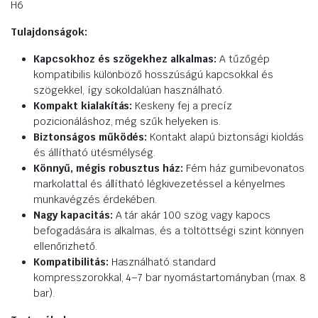
H6
Tulajdonságok:
Kapcsokhoz és szögekhez alkalmas:
A tűzőgép
kompatibilis különböző hosszúságú kapcsokkal és
szögekkel, így sokoldalúan használható.
Kompakt kialakítás:
Keskeny fej a precíz
pozicionáláshoz, még szűk helyeken is.
Biztonságos működés:
Kontakt alapú biztonsági kioldás
és állítható ütésmélység.
Könnyű, mégis robusztus ház:
Fém ház gumibevonatos
markolattal és állítható légkivezetéssel a kényelmes
munkavégzés érdekében.
Nagy kapacitás:
A tár akár 100 szög vagy kapocs
befogadására is alkalmas, és a töltöttségi szint könnyen
ellenőrizhető.
Kompatibilitás:
Használható standard
kompresszorokkal, 4–7 bar nyomástartományban (max. 8
bar).