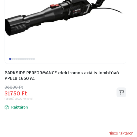
PARKSIDE PERFORMANCE elektromos axiális lombfúvó
PPELB 1650 A1
36830
Original
Current
Ft
31750
Ft
price
price
(bruttó)
25000
Ft
(nettó)
was:
is:
Raktáron
36830 Ft.
31750 Ft.
Nincs raktáron