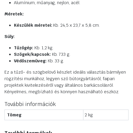
Alumínium, műanyag, nejlon, acél.
Méretek:
Készülék méretei:
Kb. 24,5 x 23,7 x 5,8 cm.
Súly:
Tűzőgép:
Kb. 1,2 kg.
Szögek/kapcsok:
Kb. 733 g.
Védőszemüveg:
Kb. 33 g.
Ez a tűző- és szögbelövő készlet ideális választás bármilyen
rögzítési munkához, legyen szó bútorgyártásról, faipari
projektek kivitelezéséről vagy általános barkácsolásról.
Kényelmes, megbízható és könnyen használható eszköz.
További információk
Tömeg
2 kg