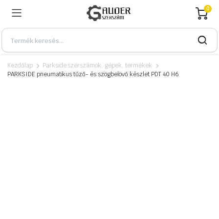
0
Kezdőlap
Parkside szerszámok, gépek, termékek
PARKSIDE pneumatikus tűző- és szögbelövő készlet PDT 40 H6