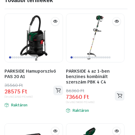
További termékek
PARKSIDE Hamuporszívó
PARKSIDE 4 az 1-ben
PAS 20 A1
benzines kombinált
szerszám PBK 4 C4
35560
Original
Current
Ft
86360
Original
Current
Ft
28575
Ft
price
price
73660
Ft
price
price
(bruttó)
22500
Ft
(nettó)
was:
is:
(bruttó)
58000
Ft
(nettó)
was:
is:
Raktáron
35560 Ft.
28575 Ft.
Raktáron
86360 Ft.
73660 Ft.