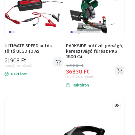
ULTIMATE SPEED autós
PARKSIDE bütüző, gérvágó,
töltő ULGD 10 A2
keresztvágó fűrész PKS
1500 C4
21908
Ft
43180
Original
Current
Ft
(bruttó)
17250
Ft
(nettó)
36830
Ft
price
price
Raktáron
(bruttó)
29000
Ft
(nettó)
was:
is:
Raktáron
43180 Ft.
36830 Ft.