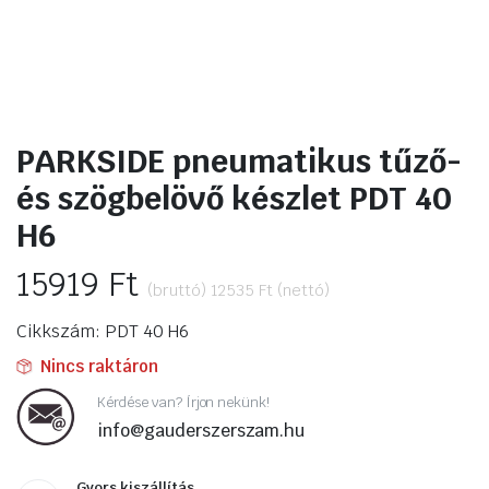
PARKSIDE pneumatikus tűző-
és szögbelövő készlet PDT 40
H6
15919
Ft
(bruttó)
12535
Ft
(nettó)
Cikkszám: PDT 40 H6
Nincs raktáron
Kérdése van? Írjon nekünk!
info@gauderszerszam.hu
Gyors kiszállítás