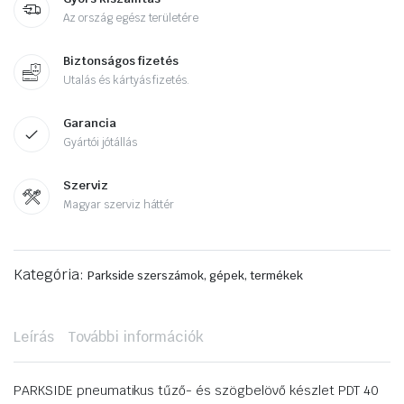
Az ország egész területére
Biztonságos fizetés
Utalás és kártyás fizetés.
Garancia
Gyártói jótállás
Szerviz
Magyar szerviz háttér
Kategória:
Parkside szerszámok, gépek, termékek
Leírás
További információk
PARKSIDE pneumatikus tűző- és szögbelövő készlet PDT 40