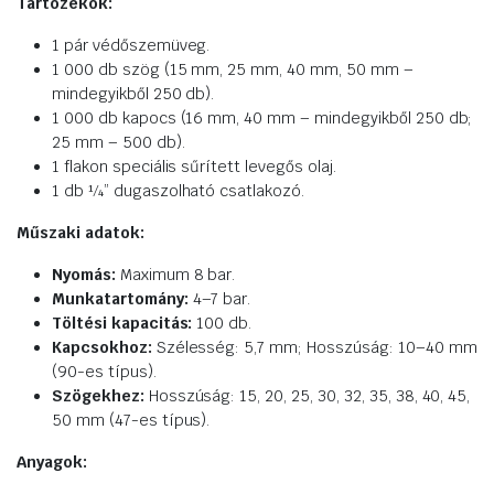
Tartozékok:
1 pár védőszemüveg.
1 000 db szög (15 mm, 25 mm, 40 mm, 50 mm –
mindegyikből 250 db).
1 000 db kapocs (16 mm, 40 mm – mindegyikből 250 db;
25 mm – 500 db).
1 flakon speciális sűrített levegős olaj.
1 db ¼” dugaszolható csatlakozó.
Műszaki adatok:
Nyomás:
Maximum 8 bar.
Munkatartomány:
4–7 bar.
Töltési kapacitás:
100 db.
Kapcsokhoz:
Szélesség: 5,7 mm; Hosszúság: 10–40 mm
(90-es típus).
Szögekhez:
Hosszúság: 15, 20, 25, 30, 32, 35, 38, 40, 45,
50 mm (47-es típus).
Anyagok: