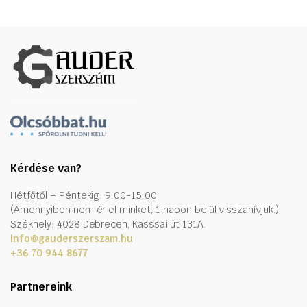
Kérdése van?
Hétfőtől – Péntekig: 9:00-15:00
(Amennyiben nem ér el minket, 1 napon belül visszahívjuk.)
Székhely: 4028 Debrecen, Kasssai út 131A.
info@gauderszerszam.hu
+36 70 944 8677
Partnereink