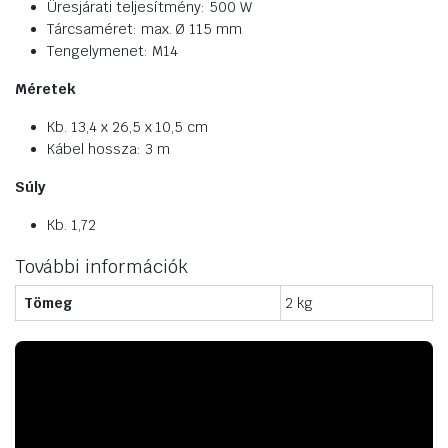
Üresjárati teljesítmény: 500 W
Tárcsaméret: max. Ø 115 mm
Tengelymenet: M14
Méretek
Kb. 13,4 x 26,5 x 10,5 cm
Kábel hossza: 3 m
Súly
Kb. 1,72
További információk
Tömeg
2 kg