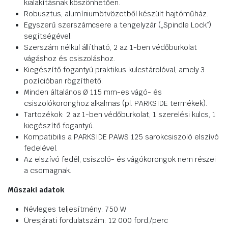
kialakításnak köszönhetően.
Robusztus, alumíniumötvözetből készült hajtóműház.
Egyszerű szerszámcsere a tengelyzár („Spindle Lock”)
segítségével.
Szerszám nélkül állítható, 2 az 1-ben védőburkolat
vágáshoz és csiszoláshoz.
Kiegészítő fogantyú praktikus kulcstárolóval, amely 3
pozícióban rögzíthető.
Minden általános Ø 115 mm-es vágó- és
csiszolókoronghoz alkalmas (pl. PARKSIDE termékek).
Tartozékok: 2 az 1-ben védőburkolat, 1 szerelési kulcs, 1
kiegészítő fogantyú.
Kompatibilis a PARKSIDE PAWS 125 sarokcsiszoló elszívó
fedelével.
Az elszívó fedél, csiszoló- és vágókorongok nem részei
a csomagnak.
Műszaki adatok
Névleges teljesítmény: 750 W
Üresjárati fordulatszám: 12 000 ford./perc