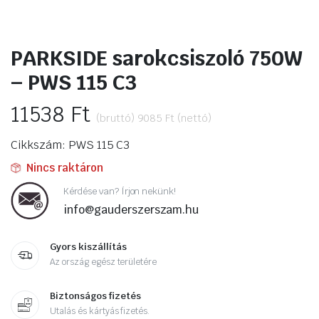
PARKSIDE sarokcsiszoló 750W
– PWS 115 C3
11538
Ft
(bruttó)
9085
Ft
(nettó)
Cikkszám: PWS 115 C3
Nincs raktáron
Kérdése van? Írjon nekünk!
info@gauderszerszam.hu
Gyors kiszállítás
Az ország egész területére
Biztonságos fizetés
Utalás és kártyás fizetés.