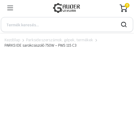
0
Kezdőlap
Parkside szerszámok, gépek, termékek
PARKSIDE sarokcsiszoló 750W – PWS 115 C3