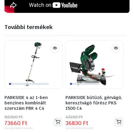
További termékek
PARKSIDE 4 az 1-ben
PARKSIDE bütüző, gérvágó,
benzines kombinált
keresztvágó fűrész PKS
szerszám PBK 4 C4
1500 C4
86360
Original
Current
Ft
43180
Original
Current
Ft
73660
Ft
36830
Ft
price
price
price
price
(bruttó)
58000
Ft
(nettó)
(bruttó)
29000
Ft
(nettó)
was:
is:
was:
is: