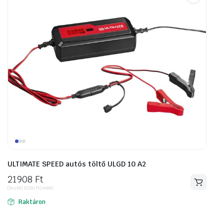
ULTIMATE SPEED autós töltő ULGD 10 A2
21908
Ft
(bruttó)
17250
Ft
(nettó)
Raktáron