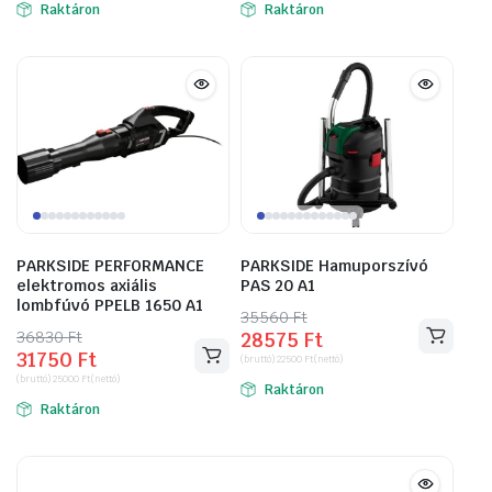
Raktáron
Raktáron
86360 Ft.
73660 Ft.
43180 Ft.
36830 Ft.
PARKSIDE PERFORMANCE
PARKSIDE Hamuporszívó
elektromos axiális
PAS 20 A1
lombfúvó PPELB 1650 A1
35560
Original
Current
Ft
36830
Original
Current
Ft
28575
Ft
price
price
31750
Ft
price
price
(bruttó)
22500
Ft
(nettó)
was:
is:
(bruttó)
25000
Ft
(nettó)
was:
is:
Raktáron
35560 Ft.
28575 Ft.
Raktáron
36830 Ft.
31750 Ft.