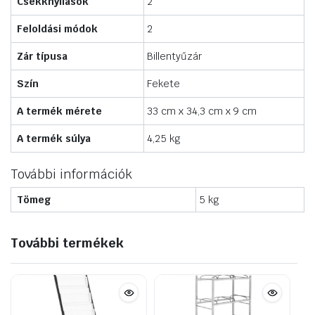
Csekknyílások
2
Feloldási módok
2
Zár típusa
Billentyűzár
Szín
Fekete
A termék mérete
33 cm x 34,3 cm x 9 cm
A termék súlya
4,25 kg
További információk
Tömeg
5 kg
További termékek