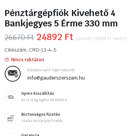
Pénztárgépfiók Kivehető 4
Bankjegyes 5 Érme 330 mm
Original
24892
Ft
Current
26670
Ft
(bruttó)
19600
Ft
(nettó)
price
price
Cikkszám: CRD-13-4-5
was:
is:
Nincs raktáron
26670 Ft.
24892 Ft.
Kérdése van? Írjon nekünk!
info@gauderszerszam.hu
Gyors kiszállítás
Az ország egész területére
Biztonságos fizetés
Utalás és kártyás fizetés.
Garancia