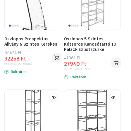
Oszlopos Prospektus
Oszlopos 5 Szintes
Állvány 6 Szintes Kerekes
Kétsoros Kancsótartó 10
Palack Ezüstszürke
55474
Original
Current
Ft
41961
Original
Current
Ft
32258
Ft
price
price
27940
Ft
price
price
(bruttó)
25400
Ft
(nettó)
was:
is:
(bruttó)
22000
Ft
(nettó)
was:
is:
Raktáron
55474 Ft.
32258 Ft.
Raktáron
41961 Ft.
27940 Ft.