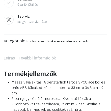
Gyártói jótállás
Szerviz
Magyar szerviz háttér
Kategóriák:
,
Irodaszerek
Kiskereskedelmi eszközök
Leírás
További információk
Termékjellemzők
Masszív kialakítás: A pénztárfiók tartós SPCC acélból és
erős ABS tálcákból készült, mérete 33 cm x 34,3 cm x 9
cm.
4 bankjegy- és 5 érmerekesz: Kivehető tálcák a
különböző valuták tárolására, valamint 2 csekknyílás a
nagyobb bankjegyek és csekkek számára.