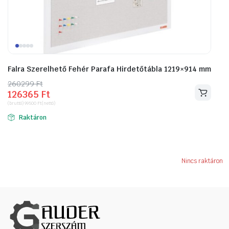
Falra Szerelhető Fehér Parafa Hirdetőtábla 1219×914 mm
260299
Original
Current
Ft
126365
Ft
price
price
(bruttó)
99500
Ft
(nettó)
was:
is:
Raktáron
260299 Ft.
126365 Ft.
Nincs raktáron