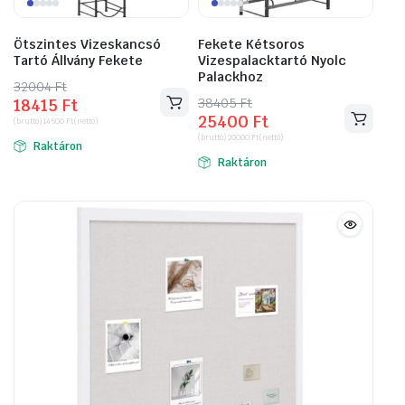
Ötszintes Vizeskancsó
Fekete Kétsoros
Tartó Állvány Fekete
Vizespalacktartó Nyolc
Palackhoz
32004
Original
Current
Ft
38405
Original
Current
Ft
18415
Ft
price
price
25400
Ft
price
price
(bruttó)
14500
Ft
(nettó)
was:
is:
(bruttó)
20000
Ft
(nettó)
was:
is:
Raktáron
32004 Ft.
18415 Ft.
Raktáron
38405 Ft.
25400 Ft.