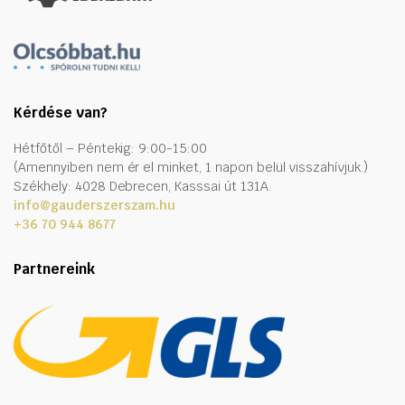
Kérdése van?
Hétfőtől – Péntekig: 9:00-15:00
(Amennyiben nem ér el minket, 1 napon belül visszahívjuk.)
Székhely: 4028 Debrecen, Kasssai út 131A.
info@gauderszerszam.hu
+36 70 944 8677
Partnereink