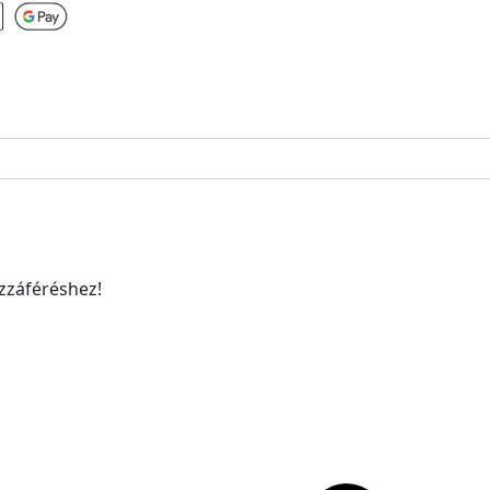
ozzáféréshez!