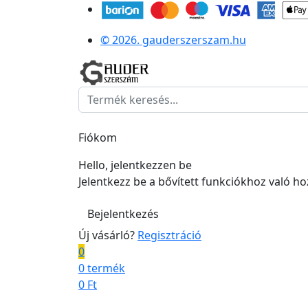
© 2026. gauderszerszam.hu
Fiókom
Hello, jelentkezzen be
Jelentkezz be a bővített funkciókhoz való h
Bejelentkezés
Új vásárló?
Regisztráció
0
0 termék
0
Ft