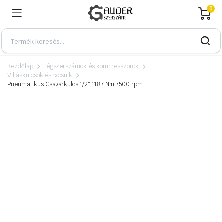
0
Kezdőlap
Légszerszámok és kompresszorok
Villáskulcsok és racsnik
Pneumatikus Csavarkulcs 1/2″ 1187 Nm 7500 rpm