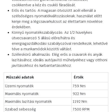
csökkentve a kéz és csukló fáradását.
Erős és tartós: A magasan ötvözött acél ellenáll a
szélsőséges nyomatékváltozásoknak; használat előtt
kenje meg a légcsavarkulcsot az élettartam növelése
érdekében.
Könnyű nyomatékszabályozás: Az 1/2 hüvelykes
ütvecsavarozó 5 állású előre/hátra és
energiagazdálkodási szabályozóval rendelkezik, lehetővé
téve a munkamódok közötti váltást.
Széleskörű alkalmazás: Elég erős a csavarok és anyák
lazításához, ideális autójavító műhelyekhez vagy otthoni
javításokhoz és karbantartásokhoz.
Műszaki adatok
Érték
Üzemi nyomaték
759 Nm
Maximális nyomaték
922 Nm
Maximális lazítási nyomaték
1192 Nm
Szabad sebesség
7500 RPM