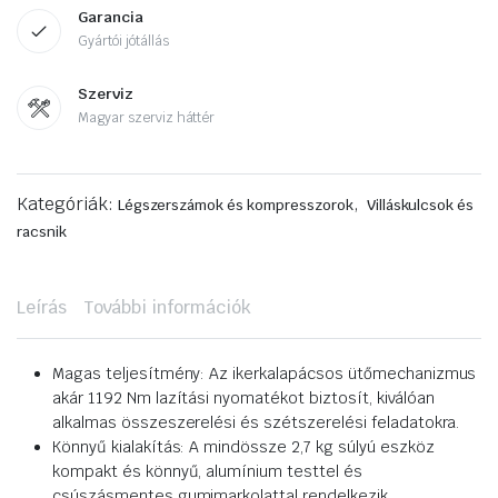
Garancia
Gyártói jótállás
Szerviz
Magyar szerviz háttér
Kategóriák:
,
Légszerszámok és kompresszorok
Villáskulcsok és
racsnik
Leírás
További információk
Magas teljesítmény: Az ikerkalapácsos ütőmechanizmus
akár 1192 Nm lazítási nyomatékot biztosít, kiválóan
alkalmas összeszerelési és szétszerelési feladatokra.
Könnyű kialakítás: A mindössze 2,7 kg súlyú eszköz
kompakt és könnyű, alumínium testtel és
csúszásmentes gumimarkolattal rendelkezik,