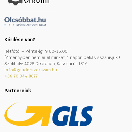
Kérdése van?
Hétfőtől – Péntekig: 9:00-15:00
(Amennyiben nem ér el minket, 1 napon belül visszahívjuk.)
Székhely: 4028 Debrecen, Kasssai út 131A.
info@gauderszerszam.hu
+36 70 944 8677
Partnereink