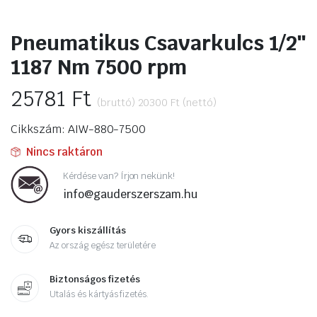
Pneumatikus Csavarkulcs 1/2″
1187 Nm 7500 rpm
25781
Ft
(bruttó)
20300
Ft
(nettó)
Cikkszám: AIW-880-7500
Nincs raktáron
Kérdése van? Írjon nekünk!
info@gauderszerszam.hu
Gyors kiszállítás
Az ország egész területére
Biztonságos fizetés
Utalás és kártyás fizetés.