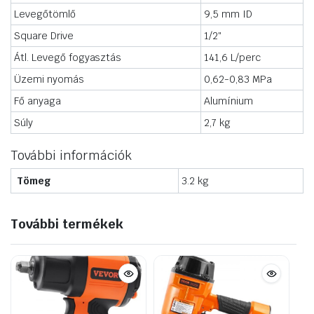
Levegőtömlő
9,5 mm ID
Square Drive
1/2″
Átl. Levegő fogyasztás
141,6 L/perc
Üzemi nyomás
0,62-0,83 MPa
Fő anyaga
Alumínium
Súly
2,7 kg
További információk
Tömeg
3.2 kg
További termékek