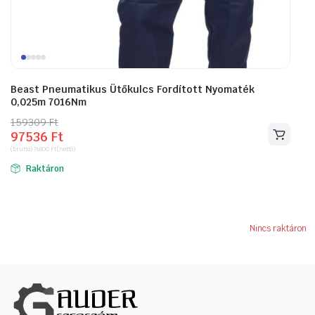
Beast Pneumatikus Ütőkulcs Fordított Nyomaték
0,025m 7016Nm
159309
Original
Current
Ft
97536
Ft
price
price
(bruttó)
76800
Ft
(nettó)
was:
is:
Raktáron
159309 Ft.
97536 Ft.
Nincs raktáron