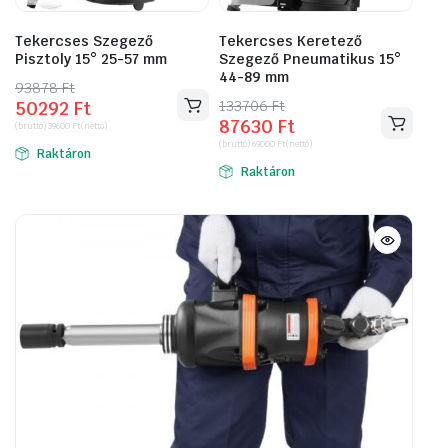
Tekercses Szegező
Tekercses Keretező
Pisztoly 15° 25-57 mm
Szegező Pneumatikus 15°
44-89 mm
93878
Original
Current
Ft
133706
Original
Current
Ft
50292
Ft
price
price
87630
Ft
price
price
(bruttó)
39600
Ft
(nettó)
was:
is:
(bruttó)
69000
Ft
(nettó)
was:
is:
Raktáron
93878 Ft.
50292 Ft.
Raktáron
133706 Ft.
87630 Ft.