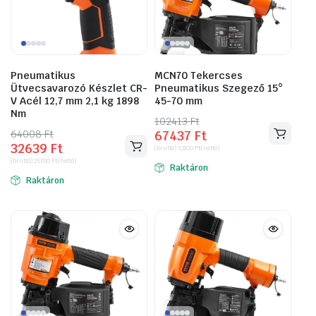
Pneumatikus
MCN70 Tekercses
Ütvecsavarozó Készlet CR-
Pneumatikus Szegező 15°
V Acél 12,7 mm 2,1 kg 1898
45-70 mm
Nm
102413
Original
Current
Ft
64008
Original
Current
Ft
67437
Ft
price
price
32639
Ft
price
price
(bruttó)
53100
Ft
(nettó)
was:
is:
(bruttó)
25700
Ft
(nettó)
was:
is:
Raktáron
102413 Ft.
67437 Ft.
Raktáron
64008 Ft.
32639 Ft.