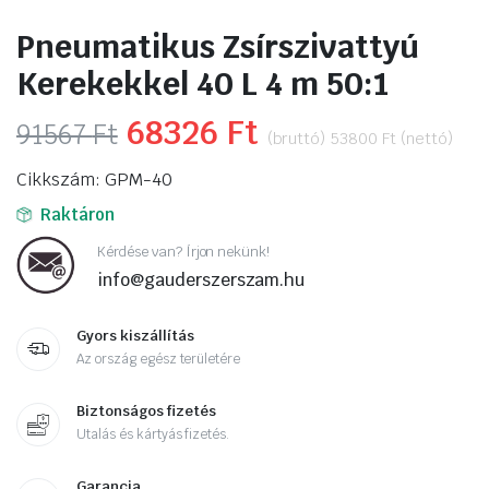
Pneumatikus Zsírszivattyú
Kerekekkel 40 L 4 m 50:1
Original
68326
Ft
Current
91567
Ft
(bruttó)
53800
Ft
(nettó)
price
price
Cikkszám: GPM-40
was:
is:
Raktáron
91567 Ft.
68326 Ft.
Kérdése van? Írjon nekünk!
info@gauderszerszam.hu
Gyors kiszállítás
Az ország egész területére
Biztonságos fizetés
Utalás és kártyás fizetés.
Garancia