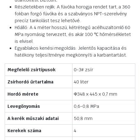
utántöltést biztosít.
Részletekben rejlik: A fúvóka horogja rendet tart, a 360
fokban forgó fúvóka és a szabványos NPT-szerelvény
precíz tankolást tesz lehetővé.
Hőálló: A 4 méter hosszú, kétrétegű acélhuzaltömlő 60
MPa nyomásig tervezett, és akár 100 ℃ hőmérsékletet
is elvisel.
Egyablakos kenési megoldás: Jelentős kapacitása és
hatékony teljesítménye megkönnyíti a karbantartást.
Megfelelő zsírtípusok
0-3# zsír
Zsírhordó űrtartalma
40 liter
Hordó mérete
Φ348 x 445 x 0,7 mm
Levegőnyomás
0,6-0,8 MPa
A kerék műszaki adatai
50,8 mm
Kerekek száma
4