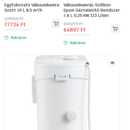
Egyfokozatú Vákuumkamra
Vákuumkamrás Szilikon
Szett 19 L 8,5 m³/h
Epoxi Gáztalanító Rendszer
7,6 L 0,25 kW 113 L/min
128016
Original
Current
Ft
100279
Original
Current
Ft
77724
Ft
price
price
64897
Ft
price
price
(bruttó)
61200
Ft
(nettó)
was:
is:
(bruttó)
51100
Ft
(nettó)
was:
is:
Raktáron
128016 Ft.
77724 Ft.
Raktáron
100279 Ft.
64897 Ft.