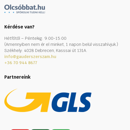
Kérdése van?
Hétfőtől – Péntekig: 9:00-15:00
(Amennyiben nem ér el minket, 1 napon belül visszahívjuk.)
Székhely: 4028 Debrecen, Kasssai út 131A.
info@gauderszerszam.hu
+36 70 944 8677
Partnereink