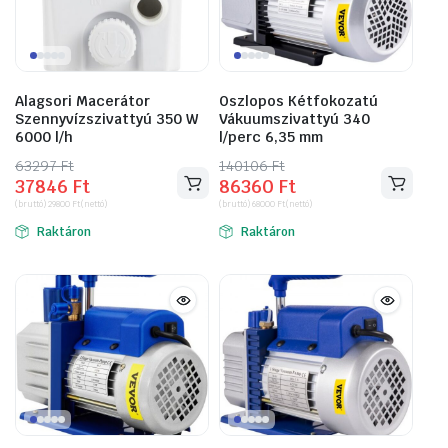
Alagsori Macerátor
Oszlopos Kétfokozatú
Szennyvízszivattyú 350 W
Vákuumszivattyú 340
6000 l/h
l/perc 6,35 mm
63297
Original
Current
Ft
140106
Original
Current
Ft
37846
Ft
86360
Ft
price
price
price
price
(bruttó)
29800
Ft
(nettó)
(bruttó)
68000
Ft
(nettó)
was:
is:
was:
is:
Raktáron
Raktáron
63297 Ft.
37846 Ft.
140106 Ft.
86360 Ft.