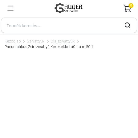
0
Kezdőlap
Szivattyúk
Olajszivattyúk
Pneumatikus Zsírszivattyú Kerekekkel 40 L 4 m 50:1