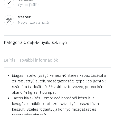
Gyártói jótállás
Szerviz
Magyar szerviz háttér
Kategóriák:
,
Olajszivattyúk
Szivattyúk
Leírás
További információk
Magas hatékonyságú kenés: 40 literes kapacitásával a
zsírszivattyú autók, mezőgazdasági gépek és jachtok
számára is ideális. 0-3# zsírhoz tervezve, percenként
akár 0,74 kg zsírt pumpál.
Tartós kialakítás: Tömör acélhordóból készült, a
levegővel működtetett zsírszivattyú hosszú távra
készült. Széles fogantyúja könnyű mozgatást és