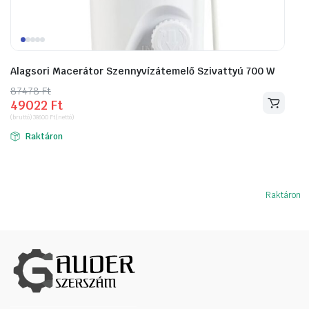
Alagsori Macerátor Szennyvízátemelő Szivattyú 700 W
87478
Original
Current
Ft
49022
Ft
price
price
(bruttó)
38600
Ft
(nettó)
was:
is:
Raktáron
87478 Ft.
49022 Ft.
Raktáron