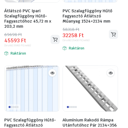
Átlátszó PVC Ipari
PVC Szalagfüggöny Hűtő
Szalagfüggöny Hűtő-
Fagyasztó Átlátszó
Fagyasztóhoz 45,72 m x
Műanyag 1524×2134 mm
203,2 mm
58318
Original
Current
Ft
69698
Original
Current
Ft
32258
Ft
price
price
45593
Ft
price
price
(bruttó)
25400
Ft
(nettó)
was:
is:
(bruttó)
35900
Ft
(nettó)
was:
is:
Raktáron
58318 Ft.
32258 Ft.
Raktáron
69698 Ft.
45593 Ft.
PVC Szalagfüggöny Hűtő-
Alumínium Rakodó Rámpa
Fagyasztó Átlátszó
Utánfutóhoz Pár 2134×356