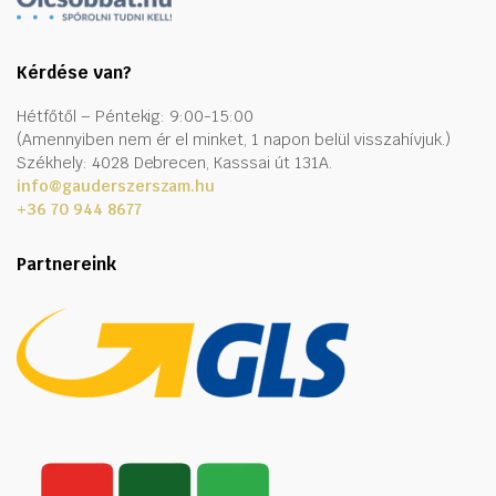
Kérdése van?
Hétfőtől – Péntekig: 9:00-15:00
(Amennyiben nem ér el minket, 1 napon belül visszahívjuk.)
Székhely: 4028 Debrecen, Kasssai út 131A.
info@gauderszerszam.hu
+36 70 944 8677
Partnereink