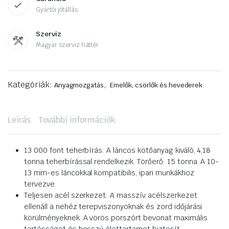
Gyártói jótállás
Szerviz
Magyar szerviz háttér
Kategóriák:
,
Anyagmozgatás
Emelők, csörlők és hevederek
Leírás
További információk
13 000 font teherbírás: A láncos kötőanyag kiváló, 4,18
tonna teherbírással rendelkezik. Törőerő: 15 tonna. A 10-
13 mm-es láncokkal kompatibilis, ipari munkákhoz
tervezve.
Teljesen acél szerkezet: A masszív acélszerkezet
ellenáll a nehéz terepviszonyoknak és zord időjárási
körülményeknek. A vörös porszórt bevonat maximális