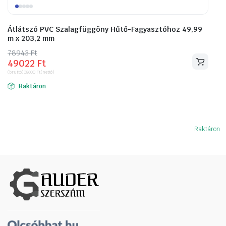
Átlátszó PVC Szalagfüggöny Hűtő-Fagyasztóhoz 49,99
m x 203,2 mm
78943
Original
Current
Ft
49022
Ft
price
price
(bruttó)
38600
Ft
(nettó)
was:
is:
Raktáron
78943 Ft.
49022 Ft.
Raktáron