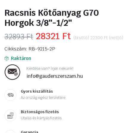
Racsnis Kötőanyag G70
Horgok 3/8″-1/2″
Original
28321
Ft
Current
32893
Ft
(bruttó)
22300
Ft
(nettó)
price
price
Cikkszám: RB-9215-2P
was:
is:
Raktáron
32893 Ft.
28321 Ft.
Kérdése van? Írjon nekünk!
info@gauderszerszam.hu
Gyors kiszállítás
Az ország egész területére
Biztonságos fizetés
Utalás és kártyás fizetés.
Garancia