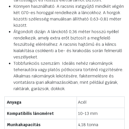
tartósságot és hosszú élettartamot biztosít.
Könnyen használható: A racsnis iratgyűjtő mindkét végén
két G70-es horoggal rendelkezik a láncokhoz. A horgok
közötti szélesség manuálisan állítható 0,63-0,81 méter
között.
Átgondolt dizájn: A lánckötő 0,36 méter hosszú nyéllel
rendelkezik, amely extra erőt biztosít a megfelelő
feszültség eléréséhez. A racsnis hajtómű és a kilincs
kialakítása csökkenti a be- és kirakodás során felmerülő
veszélyeket.
Többfunkciós szerszám: Ideális nehéz rakományok
teherautóra vagy platós pótkocsira történő rögzítésére.
Alkalmas rakományok lekötésére, fakitermelésre és
vontatásra ipari alkalmazásokban, mint például gyárak,
raktárak, garázsok, dokkok.
Anyaga
Acél
Kompatibilis láncméret
10-13 mm
Munkakapacitás
4,18 tonna