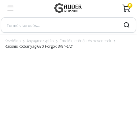
0
Kezdőlap
Anyagmozgatás
Emelők, csörlők és hevederek
Racsnis Kötőanyag G70 Horgok 3/8″-1/2″