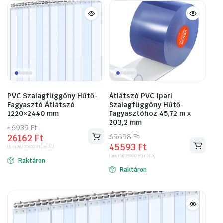
PVC Szalagfüggöny Hűtő-
Átlátszó PVC Ipari
Fagyasztó Átlátszó
Szalagfüggöny Hűtő-
1220×2440 mm
Fagyasztóhoz 45,72 m x
203,2 mm
46939
Original
Current
Ft
69698
Original
Current
Ft
26162
Ft
price
price
45593
Ft
price
price
(bruttó)
20600
Ft
(nettó)
was:
is:
(bruttó)
35900
Ft
(nettó)
was:
is:
Raktáron
46939 Ft.
26162 Ft.
Raktáron
69698 Ft.
45593 Ft.