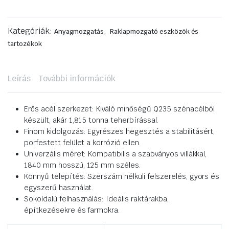
Kategóriák:
,
Anyagmozgatás
Raklapmozgató eszközök és
tartozékok
Leírás
További információk
Erős acél szerkezet: Kiváló minőségű Q235 szénacélból
készült, akár 1,815 tonna teherbírással.
Finom kidolgozás: Egyrészes hegesztés a stabilitásért,
porfestett felület a korrózió ellen.
Univerzális méret: Kompatibilis a szabványos villákkal,
1840 mm hosszú, 125 mm széles.
Könnyű telepítés: Szerszám nélküli felszerelés, gyors és
egyszerű használat.
Sokoldalú felhasználás: Ideális raktárakba,
építkezésekre és farmokra.