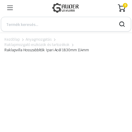
0
Kezdőlap
Anyagmozgatás
Raklapmozgató eszközök és tartozékok
Raklapvilla Hosszabbítók Ipari Acél 1830mm 114mm