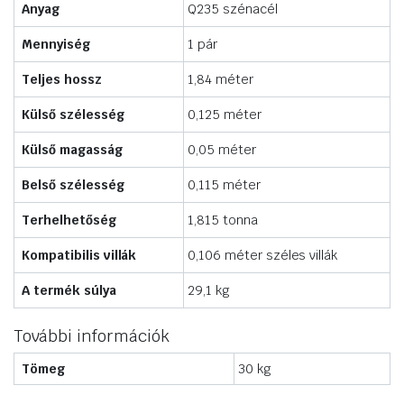
Anyag
Q235 szénacél
Mennyiség
1 pár
Teljes hossz
1,84 méter
Külső szélesség
0,125 méter
Külső magasság
0,05 méter
Belső szélesség
0,115 méter
Terhelhetőség
1,815 tonna
Kompatibilis villák
0,106 méter széles villák
A termék súlya
29,1 kg
További információk
Tömeg
30 kg