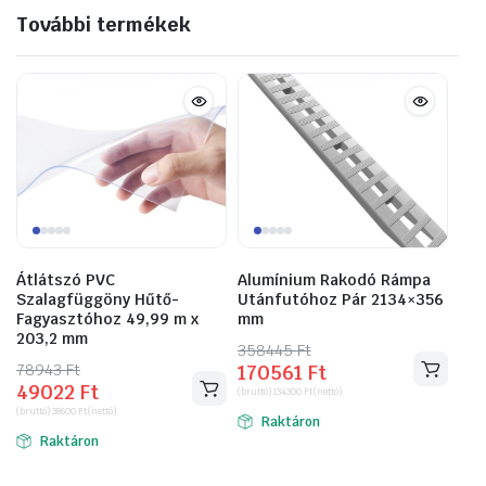
További termékek
Átlátszó PVC
Alumínium Rakodó Rámpa
Szalagfüggöny Hűtő-
Utánfutóhoz Pár 2134×356
Fagyasztóhoz 49,99 m x
mm
203,2 mm
358445
Original
Current
Ft
78943
Original
Current
Ft
170561
Ft
price
price
49022
Ft
price
price
(bruttó)
134300
Ft
(nettó)
was:
is:
(bruttó)
38600
Ft
(nettó)
was:
is:
Raktáron
358445 Ft.
170561 Ft.
Raktáron
78943 Ft.
49022 Ft.