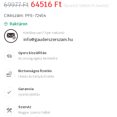
Original
64516
Ft
Current
69977
Ft
(bruttó)
50800
Ft
(nettó)
price
price
Cikkszám: PFE-72454
was:
is:
Raktáron
69977 Ft.
64516 Ft.
Kérdése van? Írjon nekünk!
info@gauderszerszam.hu
Gyors kiszállítás
Az ország egész területére
Biztonságos fizetés
Utalás és kártyás fizetés.
Garancia
Gyártói jótállás
Szerviz
Magyar szerviz háttér