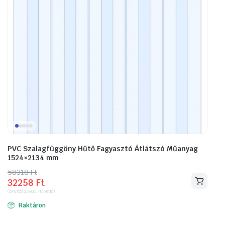
PVC Szalagfüggöny Hűtő Fagyasztó Átlátszó Műanyag
1524×2134 mm
58318
Original
Current
Ft
32258
Ft
price
price
(bruttó)
25400
Ft
(nettó)
was:
is:
Raktáron
58318 Ft.
32258 Ft.