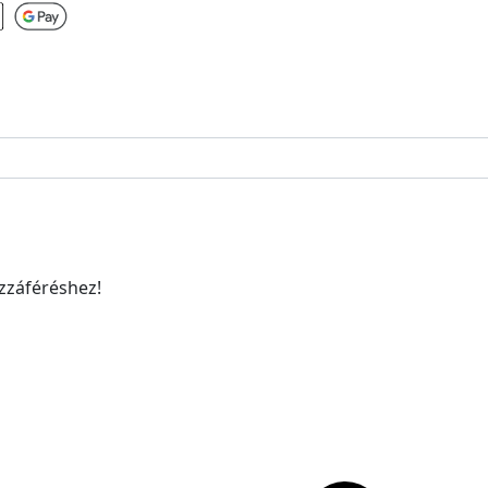
ozzáféréshez!