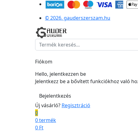
© 2026. gauderszerszam.hu
Fiókom
Hello, jelentkezzen be
Jelentkezz be a bővített funkciókhoz való h
Bejelentkezés
Új vásárló?
Regisztráció
0
0 termék
0
Ft