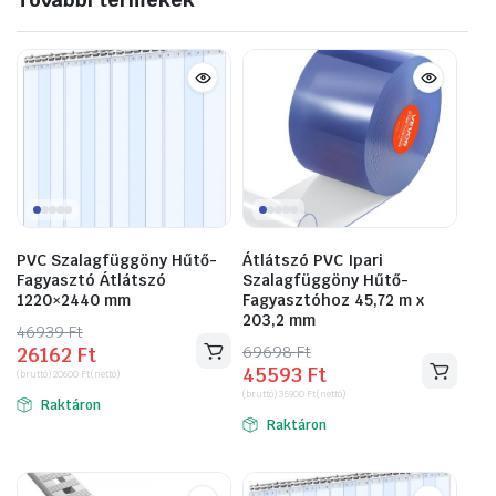
PVC Szalagfüggöny Hűtő-
Átlátszó PVC Ipari
Fagyasztó Átlátszó
Szalagfüggöny Hűtő-
1220×2440 mm
Fagyasztóhoz 45,72 m x
203,2 mm
46939
Original
Current
Ft
69698
Original
Current
Ft
26162
Ft
price
price
45593
Ft
price
price
(bruttó)
20600
Ft
(nettó)
was:
is:
(bruttó)
35900
Ft
(nettó)
was:
is:
Raktáron
46939 Ft.
26162 Ft.
Raktáron
69698 Ft.
45593 Ft.