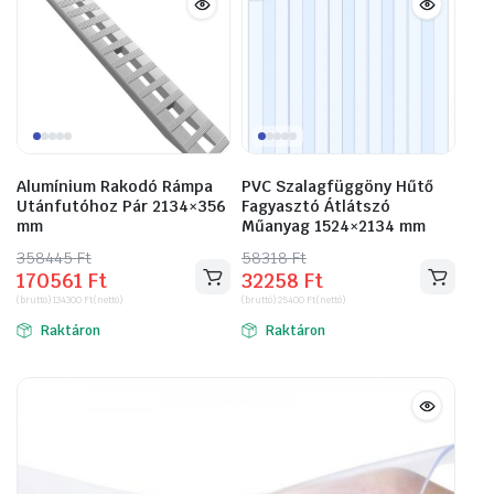
Alumínium Rakodó Rámpa
PVC Szalagfüggöny Hűtő
Utánfutóhoz Pár 2134×356
Fagyasztó Átlátszó
mm
Műanyag 1524×2134 mm
358445
Original
Current
Ft
58318
Original
Current
Ft
170561
Ft
32258
Ft
price
price
price
price
(bruttó)
134300
Ft
(nettó)
(bruttó)
25400
Ft
(nettó)
was:
is:
was:
is:
Raktáron
Raktáron
358445 Ft.
170561 Ft.
58318 Ft.
32258 Ft.