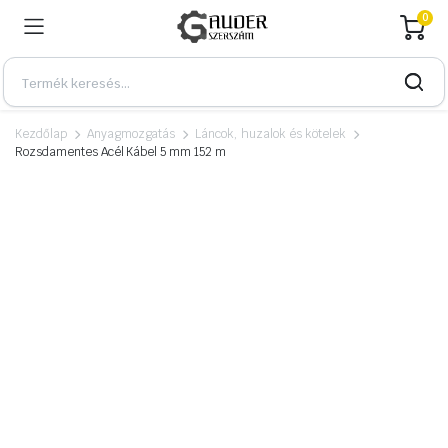
0
Kezdőlap
Anyagmozgatás
Láncok, huzalok és kötelek
Rozsdamentes Acél Kábel 5 mm 152 m