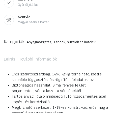
Gyártói jótállás
Szerviz
Magyar szerviz háttér
Kategóriák:
,
Anyagmozgatás
Láncok, huzalok és kötelek
Leírás
További információk
Erős szakítószilárdság: 1496 kg-ig terhelhető, ideális
különféle függesztési és rögzítési feladatokhoz.
Biztonságos használat: Sima, fényes felület,
sorjamentes, védi a kezet a sérülésektől.
Tartós anyag: Kiváló minőségű T316 rozsdamentes acél,
kopás- és korrózióálló.
Megbízható szerkezet: 1×19-es konstrukció, erős mag a