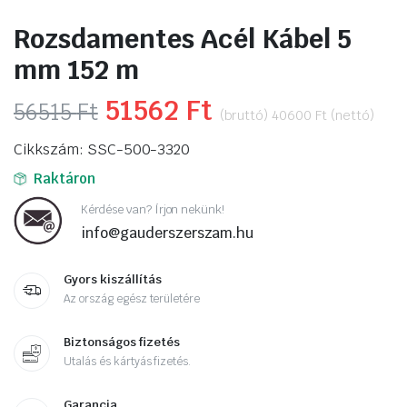
Rozsdamentes Acél Kábel 5
mm 152 m
Original
51562
Ft
Current
56515
Ft
(bruttó)
40600
Ft
(nettó)
price
price
Cikkszám: SSC-500-3320
was:
is:
Raktáron
56515 Ft.
51562 Ft.
Kérdése van? Írjon nekünk!
info@gauderszerszam.hu
Gyors kiszállítás
Az ország egész területére
Biztonságos fizetés
Utalás és kártyás fizetés.
Garancia