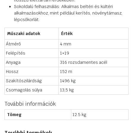
hosszú élettartam érdekében.
Sokoldalú felhasználás: Alkalmas beltéri és kültéri
alkalmazásokhoz, mint például kerítés, növénytámasz,
lépcsőkorlát.
Műszaki adatok
Érték
Átmérő
4 mm
Felépítés
1×19
Anyaga
316 rozsdamentes acél
Hossz
152 m
Szakítószilárdság
1496 kg
Csomagolás súlya
13,5 kg
További információk
Tömeg
12.5 kg
További termékek