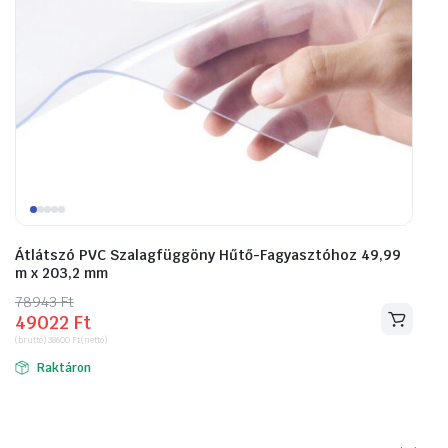
Átlátszó PVC Szalagfüggöny Hűtő-Fagyasztóhoz 49,99
m x 203,2 mm
78943
Original
Current
Ft
49022
Ft
price
price
(bruttó)
38600
Ft
(nettó)
was:
is:
Raktáron
78943 Ft.
49022 Ft.