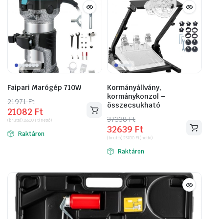
Faipari Marógép 710W
Kormányállvány,
kormánykonzol –
21971
Original
Current
Ft
összecsukható
21082
Ft
price
price
37338
Original
Current
Ft
(bruttó)
16600
Ft
(nettó)
was:
is:
32639
Ft
price
price
Raktáron
21971 Ft.
21082 Ft.
(bruttó)
25700
Ft
(nettó)
was:
is:
Raktáron
37338 Ft.
32639 Ft.