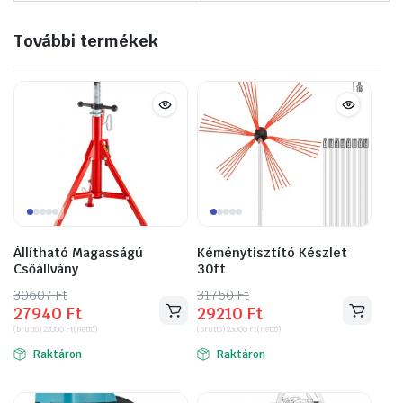
További termékek
Állítható Magasságú
Kéménytisztító Készlet
Csőállvány
30ft
30607
Original
Current
Ft
31750
Original
Current
Ft
27940
Ft
29210
Ft
price
price
price
price
(bruttó)
22000
Ft
(nettó)
(bruttó)
23000
Ft
(nettó)
was:
is:
was:
is:
Raktáron
Raktáron
30607 Ft.
27940 Ft.
31750 Ft.
29210 Ft.