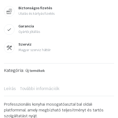
Biztonságos fizetés
Utalás és kártyás fizetés.
Garancia
Gyártói jótállás
Szerviz
Magyar szerviz háttér
Kategória:
Új termékek
Leírás
További információk
Professzionális konyhai mosogatóasztal bal oldali
platformmal, amely megbízható teljesítményt és tartós
szolgáltatást nyújt.