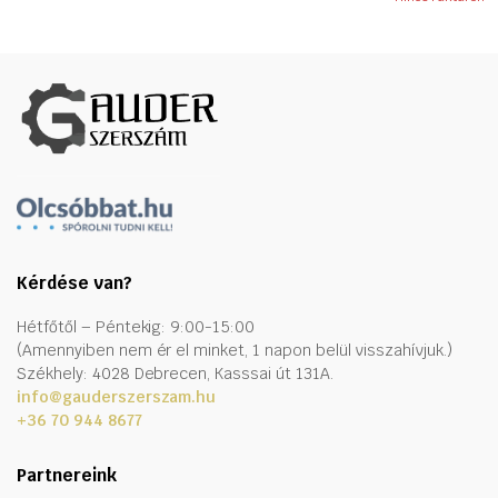
Kérdése van?
Hétfőtől – Péntekig: 9:00-15:00
(Amennyiben nem ér el minket, 1 napon belül visszahívjuk.)
Székhely: 4028 Debrecen, Kasssai út 131A.
info@gauderszerszam.hu
+36 70 944 8677
Partnereink