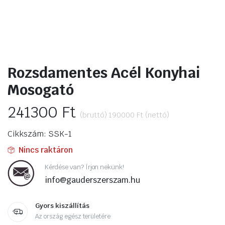
ító
Rozsdamentes Acél Konyhai
Mosogató
241300
Ft
(bruttó)
190000
Ft
(nettó)
Cikkszám: SSK-1
Nincs raktáron
Kérdése van? Írjon nekünk!
info@gauderszerszam.hu
Gyors kiszállítás
Az ország egész területére