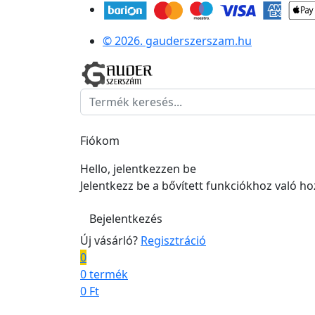
© 2026. gauderszerszam.hu
Fiókom
Hello, jelentkezzen be
Jelentkezz be a bővített funkciókhoz való h
Bejelentkezés
Új vásárló?
Regisztráció
0
0 termék
0
Ft