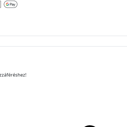
ozzáféréshez!