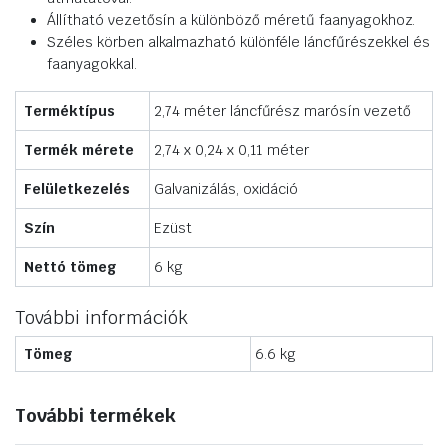
Állítható vezetősín a különböző méretű faanyagokhoz.
Széles körben alkalmazható különféle láncfűrészekkel és
faanyagokkal.
Terméktípus
2,74 méter láncfűrész marósín vezető
Termék mérete
2,74 x 0,24 x 0,11 méter
Felületkezelés
Galvanizálás, oxidáció
Szín
Ezüst
Nettó tömeg
6 kg
További információk
Tömeg
6.6 kg
További termékek