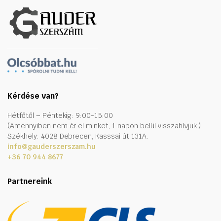
Kérdése van?
Hétfőtől – Péntekig: 9:00-15:00
(Amennyiben nem ér el minket, 1 napon belül visszahívjuk.)
Székhely: 4028 Debrecen, Kasssai út 131A.
info@gauderszerszam.hu
+36 70 944 8677
Partnereink