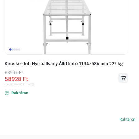
Kecske-Juh Nyíróállvány Állítható 1194×584 mm 227 kg
63297
Original
Current
Ft
58928
Ft
price
price
(bruttó)
46400
Ft
(nettó)
was:
is:
Raktáron
63297 Ft.
58928 Ft.
Raktáron