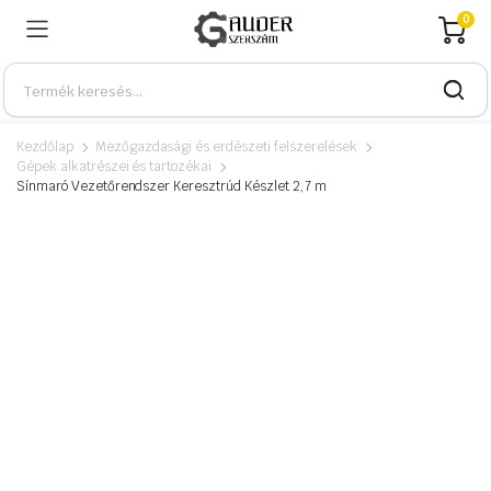
0
Kezdőlap
Mezőgazdasági és erdészeti felszerelések
Gépek alkatrészei és tartozékai
Sínmaró Vezetőrendszer Keresztrúd Készlet 2,7 m