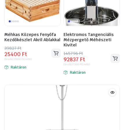
Méhkas Közepes Fenyőfa
Elektromos Tangenciális
Kezdőkészlet Akril Ablakkal
Mézpergető Méhészeti
Kivitel
39827
Original
Current
Ft
145796
Original
Current
Ft
25400
Ft
price
price
92837
Ft
price
price
(bruttó)
20000
Ft
(nettó)
was:
is:
(bruttó)
73100
Ft
(nettó)
was:
is:
Raktáron
39827 Ft.
25400 Ft.
Raktáron
145796 Ft.
92837 Ft.