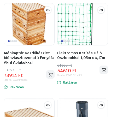
Méhkaptár Kezdőkészlet
Elektromos Kerítés Háló
Méhviaszbevonatú Fenyőfa
Oszlopokkal 1,05m x 4,17m
Akril Ablakokkal
61163
Original
Current
Ft
137973
Original
Current
Ft
54610
Ft
price
price
73914
Ft
price
price
(bruttó)
43000
Ft
(nettó)
was:
is:
(bruttó)
58200
Ft
(nettó)
was:
is:
Raktáron
61163 Ft.
54610 Ft.
Raktáron
137973 Ft.
73914 Ft.