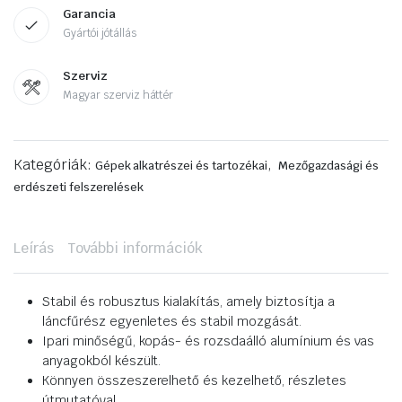
Garancia
Gyártói jótállás
Szerviz
Magyar szerviz háttér
Kategóriák:
,
Gépek alkatrészei és tartozékai
Mezőgazdasági és
erdészeti felszerelések
Leírás
További információk
Stabil és robusztus kialakítás, amely biztosítja a
láncfűrész egyenletes és stabil mozgását.
Ipari minőségű, kopás- és rozsdaálló alumínium és vas
anyagokból készült.
Könnyen összeszerelhető és kezelhető, részletes
útmutatóval.