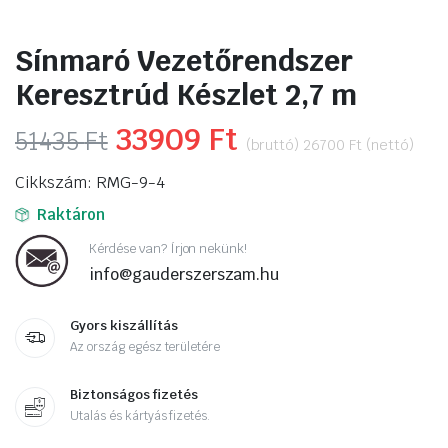
Sínmaró Vezetőrendszer
Keresztrúd Készlet 2,7 m
Original
33909
Ft
Current
51435
Ft
(bruttó)
26700
Ft
(nettó)
price
price
Cikkszám: RMG-9-4
was:
is:
Raktáron
51435 Ft.
33909 Ft.
Kérdése van? Írjon nekünk!
info@gauderszerszam.hu
Gyors kiszállítás
Az ország egész területére
Biztonságos fizetés
Utalás és kártyás fizetés.