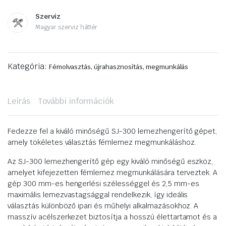
Szerviz
Magyar szerviz háttér
Kategória:
Fémolvasztás, újrahasznosítás, megmunkálás
Leírás
További információk
Fedezze fel a kiváló minőségű SJ-300 lemezhengerítő gépet,
amely tökéletes választás fémlemez megmunkáláshoz.
Az SJ-300 lemezhengerítő gép egy kiváló minőségű eszköz,
amelyet kifejezetten fémlemez megmunkálására terveztek. A
gép 300 mm-es hengerlési szélességgel és 2,5 mm-es
maximális lemezvastagsággal rendelkezik, így ideális
választás különböző ipari és műhelyi alkalmazásokhoz. A
masszív acélszerkezet biztosítja a hosszú élettartamot és a