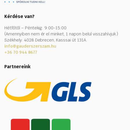
Kérdése van?
Hétfőtől – Péntekig: 9:00-15:00
(Amennyiben nem ér el minket, 1 napon belül visszahívjuk.)
Székhely: 4028 Debrecen, Kasssai út 131A.
info@gauderszerszam.hu
+36 70 944 8677
Partnereink