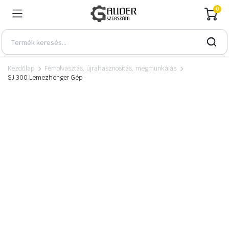
0
Kezdőlap
Fémolvasztás, újrahasznosítás, megmunkálás
SJ 300 Lemezhenger Gép