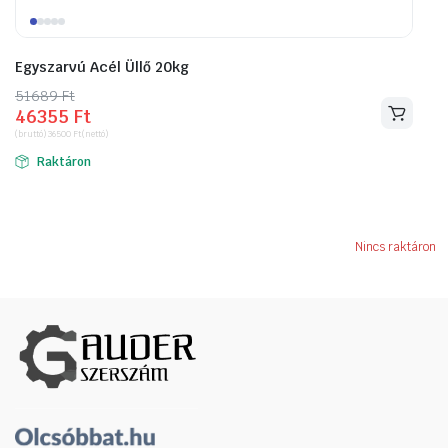
Egyszarvú Acél Üllő 20kg
51689
Original
Current
Ft
46355
Ft
price
price
(bruttó)
36500
Ft
(nettó)
was:
is:
Raktáron
51689 Ft.
46355 Ft.
Nincs raktáron