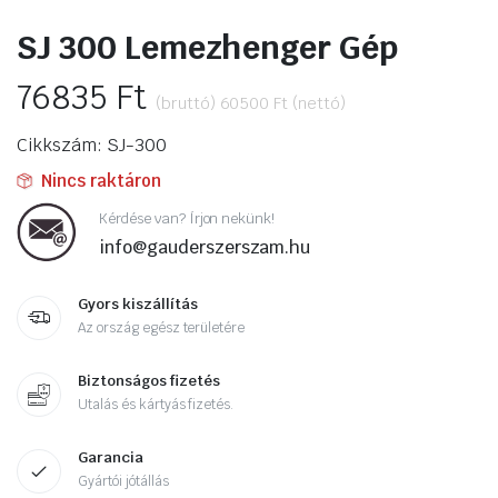
SJ 300 Lemezhenger Gép
76835
Ft
(bruttó)
60500
Ft
(nettó)
Cikkszám: SJ-300
Nincs raktáron
Kérdése van? Írjon nekünk!
info@gauderszerszam.hu
Gyors kiszállítás
Az ország egész területére
Biztonságos fizetés
Utalás és kártyás fizetés.
Garancia
Gyártói jótállás