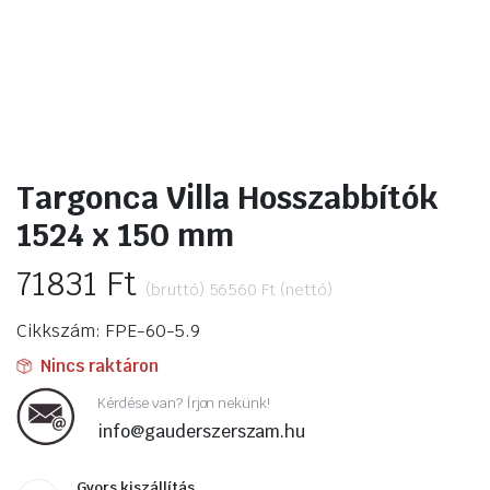
ító
Targonca Villa Hosszabbítók
1524 x 150 mm
71831
Ft
(bruttó)
56560
Ft
(nettó)
Cikkszám: FPE-60-5.9
Nincs raktáron
Kérdése van? Írjon nekünk!
info@gauderszerszam.hu
Gyors kiszállítás