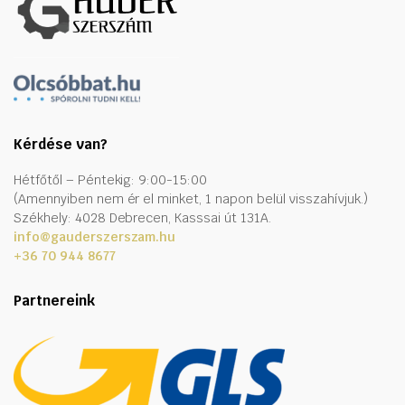
Kérdése van?
Hétfőtől – Péntekig: 9:00-15:00
(Amennyiben nem ér el minket, 1 napon belül visszahívjuk.)
Székhely: 4028 Debrecen, Kasssai út 131A.
info@gauderszerszam.hu
+36 70 944 8677
Partnereink