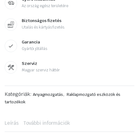
Az ország egész területére
Biztonságos fizetés
Utalás és kártyás fizetés.
Garancia
Gyártói jótállás
Szerviz
Magyar szerviz háttér
Kategóriák:
,
Anyagmozgatás
Raklapmozgató eszközök és
tartozékok
Leírás
További információk