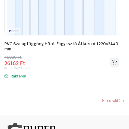
PVC Szalagfüggöny Hűtő-Fagyasztó Átlátszó 1220×2440
mm
46939
Original
Current
Ft
26162
Ft
price
price
(bruttó)
20600
Ft
(nettó)
was:
is:
Raktáron
46939 Ft.
26162 Ft.
Nincs raktáron