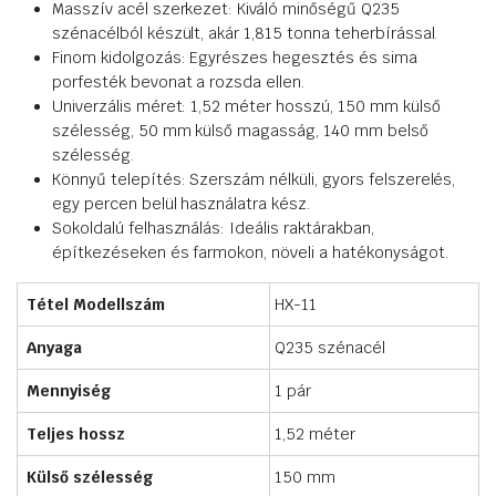
Masszív acél szerkezet: Kiváló minőségű Q235
szénacélból készült, akár 1,815 tonna teherbírással.
Finom kidolgozás: Egyrészes hegesztés és sima
porfesték bevonat a rozsda ellen.
Univerzális méret: 1,52 méter hosszú, 150 mm külső
szélesség, 50 mm külső magasság, 140 mm belső
szélesség.
Könnyű telepítés: Szerszám nélküli, gyors felszerelés,
egy percen belül használatra kész.
Sokoldalú felhasználás: Ideális raktárakban,
építkezéseken és farmokon, növeli a hatékonyságot.
Tétel Modellszám
HX-11
Anyaga
Q235 szénacél
Mennyiség
1 pár
Teljes hossz
1,52 méter
Külső szélesség
150 mm