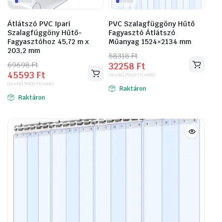
Átlátszó PVC Ipari
PVC Szalagfüggöny Hűtő
Szalagfüggöny Hűtő-
Fagyasztó Átlátszó
Fagyasztóhoz 45,72 m x
Műanyag 1524×2134 mm
203,2 mm
58318
Original
Current
Ft
69698
Original
Current
Ft
32258
Ft
price
price
45593
Ft
price
price
(bruttó)
25400
Ft
(nettó)
was:
is:
(bruttó)
35900
Ft
(nettó)
was:
is:
Raktáron
58318 Ft.
32258 Ft.
Raktáron
69698 Ft.
45593 Ft.