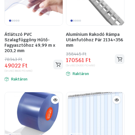
Átlátszó PVC
Alumínium Rakodó Rámpa
Szalagfüggöny Hűtő-
Utánfutóhoz Pár 2134×356
Fagyasztóhoz 49,99 m x
mm
203,2 mm
358445
Original
Current
Ft
78943
Original
Current
Ft
170561
Ft
price
price
49022
Ft
price
price
(bruttó)
134300
Ft
(nettó)
was:
is:
(bruttó)
38600
Ft
(nettó)
was:
is:
Raktáron
358445 Ft.
170561 Ft.
Raktáron
78943 Ft.
49022 Ft.