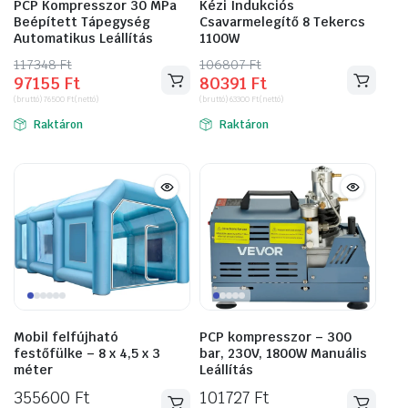
PCP Kompresszor 30 MPa
Kézi Indukciós
Beépített Tápegység
Csavarmelegítő 8 Tekercs
Automatikus Leállítás
1100W
117348
Original
Current
Ft
106807
Original
Current
Ft
97155
Ft
80391
Ft
price
price
price
price
(bruttó)
76500
Ft
(nettó)
(bruttó)
63300
Ft
(nettó)
was:
is:
was:
is:
Raktáron
Raktáron
117348 Ft.
97155 Ft.
106807 Ft.
80391 Ft.
Mobil felfújható
PCP kompresszor – 300
festőfülke – 8 x 4,5 x 3
bar, 230V, 1800W Manuális
méter
Leállítás
355600
Ft
101727
Ft