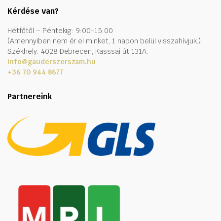
Kérdése van?
Hétfőtől – Péntekig: 9:00-15:00
(Amennyiben nem ér el minket, 1 napon belül visszahívjuk.)
Székhely: 4028 Debrecen, Kasssai út 131A.
info@gauderszerszam.hu
+36 70 944 8677
Partnereink