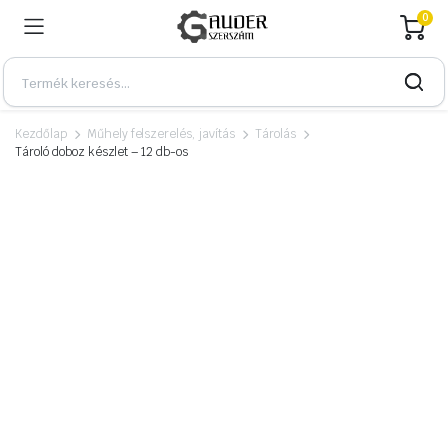
0
Kezdőlap
Műhely felszerelés, javítás
Tárolás
Tároló doboz készlet – 12 db-os