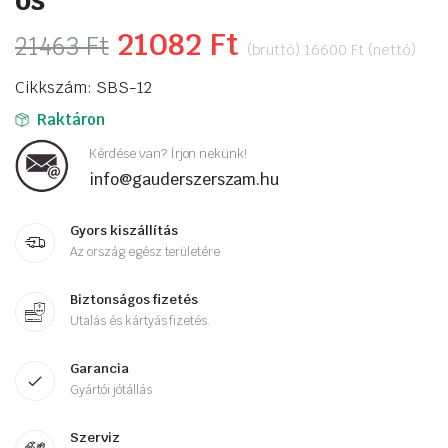
Original
21082
Ft
Current
21463
Ft
(bruttó)
16600
Ft
(nettó)
price
price
Cikkszám: SBS-12
was:
is:
Raktáron
21463 Ft.
21082 Ft.
Kérdése van? Írjon nekünk!
info@gauderszerszam.hu
Gyors kiszállítás
Az ország egész területére
Biztonságos fizetés
Utalás és kártyás fizetés.
Garancia
Gyártói jótállás
Szerviz