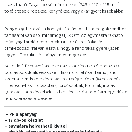
akasztható. Tágas belső méreteikkel (245 x 110 x 115 mm)
tökéletesek irodákba, konyhákba vagy akár gyerekszobákba
is.
Rengeteg tartozék a könnyű tároláshoz: ha a dolgok rendben
tartásáról van szó, mi támogatjuk Önt. Az egymásra rakható
műanyag tároló doboz praktikus elválasztókkal és
címkézőpapírral van ellátva, hogy a rendrakás gyerekjáték
legyen. Praktikus és kényelmes megoldás!
Sokoldalú felhasználás: ezek az alkatrésztároló dobozok a
tárolás sokoldalú eszközei. Használja fel őket bárhol, ahol
azonnali rendszerezésre van szüksége. Kézműves szobák,
mosókonyhák, hálószobák, fürdőszobák, konyhák, irodák,
garázsok, játszószobák – stabil és tartós tárolási megoldás a
rendszerezés érdekében.
– PP alapanyag
– 12 db-os készlet
– egymásra helyezhető kivitel