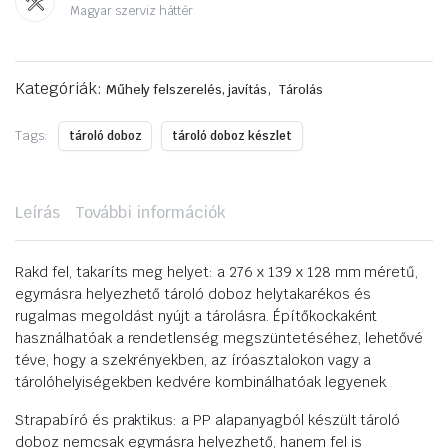
Magyar szerviz háttér
Kategóriák:
,
Műhely felszerelés, javítás
Tárolás
Tags:
tároló doboz
tároló doboz készlet
Leírás
További információk
Rakd fel, takaríts meg helyet: a 276 x 139 x 128 mm méretű,
egymásra helyezhető tároló doboz helytakarékos és
rugalmas megoldást nyújt a tárolásra. Építőkockaként
használhatóak a rendetlenség megszüntetéséhez, lehetővé
téve, hogy a szekrényekben, az íróasztalokon vagy a
tárolóhelyiségekben kedvére kombinálhatóak legyenek.
Strapabíró és praktikus: a PP alapanyagból készült tároló
doboz nemcsak egymásra helyezhető, hanem fel is