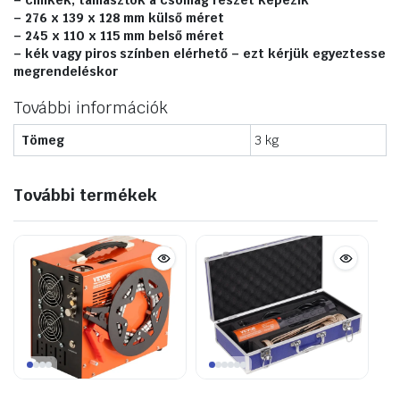
– címkék, támasztók a csomag részét képezik
– 276 x 139 x 128 mm külső méret
– 245 x 110 x 115 mm belső méret
– kék vagy piros színben elérhető – ezt kérjük egyeztesse
megrendeléskor
További információk
Tömeg
3 kg
További termékek