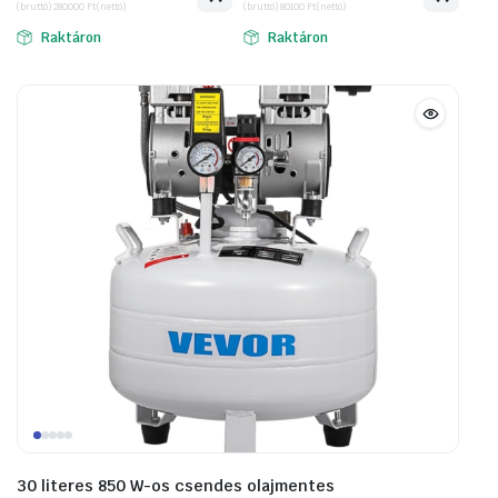
(bruttó)
280000
Ft
(nettó)
(bruttó)
80100
Ft
(nettó)
Raktáron
Raktáron
30 literes 850 W-os csendes olajmentes