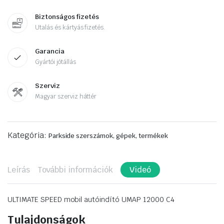
Biztonságos fizetés
Utalás és kártyás fizetés.
Garancia
Gyártói jótállás
Szerviz
Magyar szerviz háttér
Kategória:
Parkside szerszámok, gépek, termékek
Leírás
További információk
Videó
ULTIMATE SPEED mobil autóindító UMAP 12000 C4
Tulajdonságok