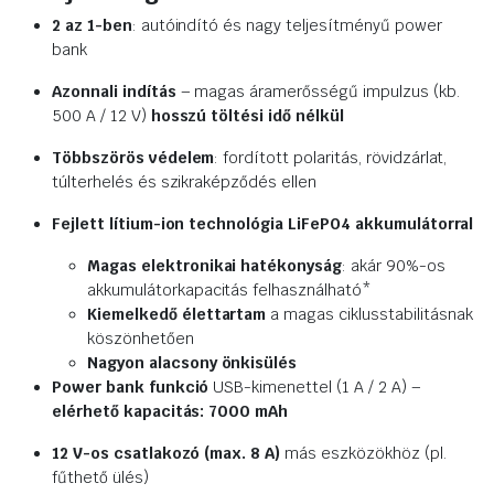
2 az 1-ben
: autóindító és nagy teljesítményű power
bank
Azonnali indítás
– magas áramerősségű impulzus (kb.
500 A / 12 V)
hosszú töltési idő nélkül
Többszörös védelem
: fordított polaritás, rövidzárlat,
túlterhelés és szikraképződés ellen
Fejlett lítium-ion technológia
LiFePO4 akkumulátorral
Magas elektronikai hatékonyság
: akár 90%-os
akkumulátorkapacitás felhasználható*
Kiemelkedő élettartam
a magas ciklusstabilitásnak
köszönhetően
Nagyon alacsony önkisülés
Power bank funkció
USB-kimenettel (1 A / 2 A) –
elérhető kapacitás: 7000 mAh
12 V-os csatlakozó (max. 8 A)
más eszközökhöz (pl.
fűthető ülés)