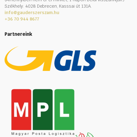
Székhely: 4028 Debrecen, Kasssai út 131A.
info@gauderszerszam.hu
+36 70 944 8677
Partnereink