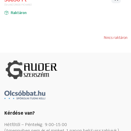
price
price
(bruttó)
29000
Ft
(nettó)
was:
is:
Raktáron
43180 Ft.
36830 Ft.
Nincs raktáron
Kérdése van?
Hétfőtől – Péntekig: 9:00-15:00
(Amennyiben nem ér el minket, 1 napon belül visszahívjuk.)