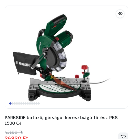
PARKSIDE bütüző, gérvágó, keresztvágó fűrész PKS
1500 C4
43180
Original
Current
Ft
36830
Ft