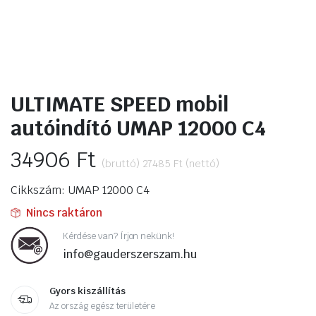
ULTIMATE SPEED mobil
autóindító UMAP 12000 C4
34906
Ft
(bruttó)
27485
Ft
(nettó)
Cikkszám: UMAP 12000 C4
Nincs raktáron
Kérdése van? Írjon nekünk!
info@gauderszerszam.hu
Gyors kiszállítás
Az ország egész területére