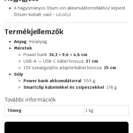
A hagyományos lítium-ion akkumulátorcellákhoz képest
(lítium-kobalt-oxid – LiCoO₂)
Termékjellemzők
Anyag
: műanyag
Méretek
:
Power bank:
16,2 × 9,6 × 4,6 cm
USB-A → USB-C kábel hossza:
27 cm
12V szivargyújtós adapterkábel hossza:
15 cm
Súly
:
Power bank akkumulátorral
: 555 g
Smartclip kábelekkel és csipeszekkel
: 178 g
További információk
Tömeg
1 kg