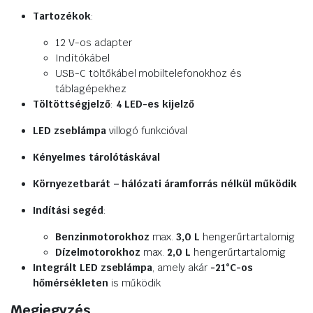
Tartozékok
:
12 V-os adapter
Indítókábel
USB-C töltőkábel mobiltelefonokhoz és
táblagépekhez
Töltöttségjelző
:
4 LED-es kijelző
LED zseblámpa
villogó funkcióval
Kényelmes tárolótáskával
Környezetbarát – hálózati áramforrás nélkül működik
Indítási segéd
:
Benzinmotorokhoz
max.
3,0 L
hengerűrtartalomig
Dízelmotorokhoz
max.
2,0 L
hengerűrtartalomig
Integrált LED zseblámpa
, amely akár
-21°C-os
hőmérsékleten
is működik
Megjegyzés