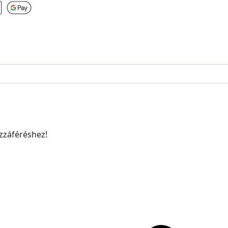
ozzáféréshez!