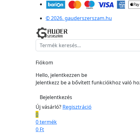
© 2026. gauderszerszam.hu
Fiókom
Hello, jelentkezzen be
Jelentkezz be a bővített funkciókhoz való h
Bejelentkezés
Új vásárló?
Regisztráció
0
0 termék
0
Ft