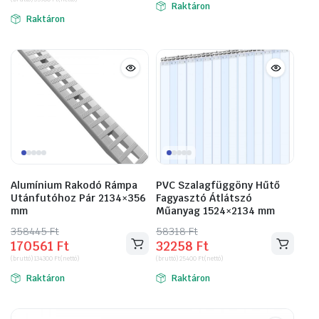
was:
is:
Raktáron
46939 Ft.
26162 Ft.
Raktáron
69698 Ft.
45593 Ft.
Alumínium Rakodó Rámpa
PVC Szalagfüggöny Hűtő
Utánfutóhoz Pár 2134×356
Fagyasztó Átlátszó
mm
Műanyag 1524×2134 mm
358445
Original
Current
Ft
58318
Original
Current
Ft
170561
Ft
32258
Ft
price
price
price
price
(bruttó)
134300
Ft
(nettó)
(bruttó)
25400
Ft
(nettó)
was:
is:
was:
is:
Raktáron
Raktáron
358445 Ft.
170561 Ft.
58318 Ft.
32258 Ft.