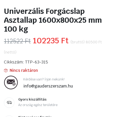
Univerzális Forgácslap
Asztallap 1600x800x25 mm
100 kg
Original
102235
Ft
Current
112522
Ft
(bruttó)
80500
Ft
price
price
(nettó)
was:
is:
Cikkszám: TTP-63-315
112522 Ft.
102235 Ft.
Nincs raktáron
Kérdése van? Írjon nekünk!
info@gauderszerszam.hu
Gyors kiszállítás
Az ország egész területére