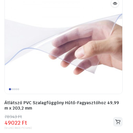
Átlátszó PVC Szalagfüggöny Hűtő-Fagyasztóhoz 49,99
m x 203,2 mm
78943
Original
Current
Ft
49022
Ft
price
price
(bruttó)
38600
Ft
(nettó)
was:
is: