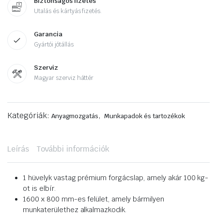
Biztonságos fizetés
Utalás és kártyás fizetés.
Garancia
Gyártói jótállás
Szerviz
Magyar szerviz háttér
Kategóriák:
,
Anyagmozgatás
Munkapadok és tartozékok
Leírás
További információk
1 hüvelyk vastag prémium forgácslap, amely akár 100 kg-
ot is elbír.
1600 x 800 mm-es felület, amely bármilyen
munkaterülethez alkalmazkodik.