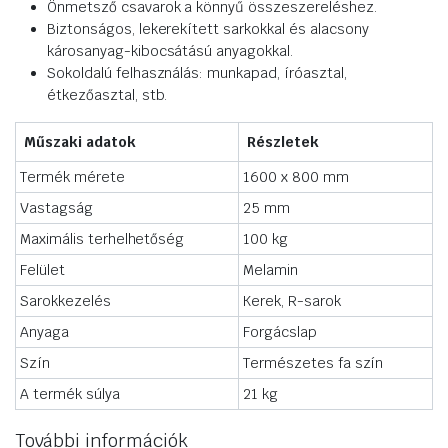
Önmetsző csavarok a könnyű összeszereléshez.
Biztonságos, lekerekített sarkokkal és alacsony
károsanyag-kibocsátású anyagokkal.
Sokoldalú felhasználás: munkapad, íróasztal,
étkezőasztal, stb.
Műszaki adatok
Részletek
Termék mérete
1600 x 800 mm
Vastagság
25 mm
Maximális terhelhetőség
100 kg
Felület
Melamin
Sarokkezelés
Kerek, R-sarok
Anyaga
Forgácslap
Szín
Természetes fa szín
A termék súlya
21 kg
További információk