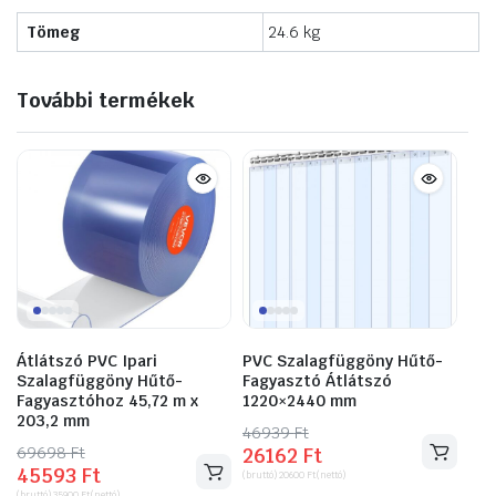
Tömeg
24.6 kg
További termékek
Átlátszó PVC Ipari
PVC Szalagfüggöny Hűtő-
Szalagfüggöny Hűtő-
Fagyasztó Átlátszó
Fagyasztóhoz 45,72 m x
1220×2440 mm
203,2 mm
46939
Original
Current
Ft
69698
Original
Current
Ft
26162
Ft
price
price
45593
Ft
price
price
(bruttó)
20600
Ft
(nettó)
was:
is:
(bruttó)
35900
Ft
(nettó)