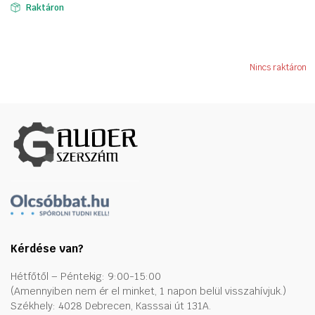
Raktáron
78943 Ft.
49022 Ft.
Nincs raktáron
Kérdése van?
Hétfőtől – Péntekig: 9:00-15:00
(Amennyiben nem ér el minket, 1 napon belül visszahívjuk.)
Székhely: 4028 Debrecen, Kasssai út 131A.