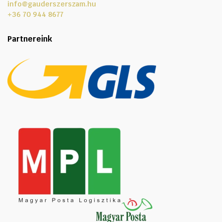
info@gauderszerszam.hu
+36 70 944 8677
Partnereink