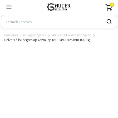
0
Kezdőlap
Anyagmozgatás
Munkapadok és tartozékok
Univerzális Forgácslap Asztallap 1600x800x25 mm 100 kg