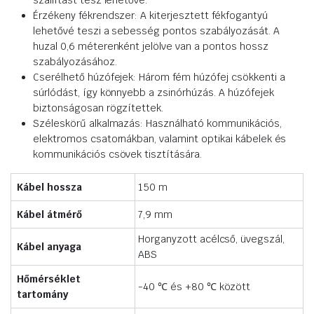
szállítást tesz lehetővé.
Érzékeny fékrendszer: A kiterjesztett fékfogantyú
lehetővé teszi a sebesség pontos szabályozását. A
huzal 0,6 méterenként jelölve van a pontos hossz
szabályozásához.
Cserélhető húzófejek: Három fém húzófej csökkenti a
súrlódást, így könnyebb a zsinórhúzás. A húzófejek
biztonságosan rögzítettek.
Széleskörű alkalmazás: Használható kommunikációs,
elektromos csatornákban, valamint optikai kábelek és
kommunikációs csövek tisztítására.
Kábel hossza
150 m
Kábel átmérő
7,9 mm
Horganyzott acélcső, üvegszál,
Kábel anyaga
ABS
Hőmérséklet
-40 ℃ és +80 ℃ között
tartomány