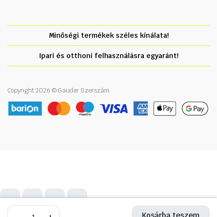
Minőségi termékek széles kínálata!
Ipari és otthoni felhasználásra egyaránt!
Copyright 2026 © Gauder Szerszám
Üvegszálas
Üvegszálas
Kosárba teszem
Kosárba teszem