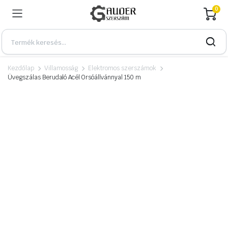
0
Kezdőlap
Villamosság
Elektromos szerszámok
Üvegszálas Berudaló Acél Orsóállvánnyal 150 m