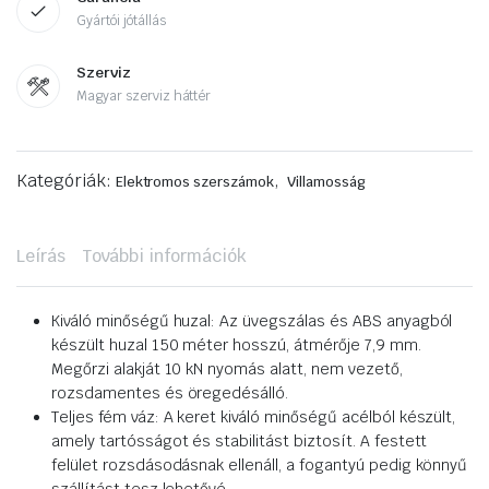
Gyártói jótállás
Szerviz
Magyar szerviz háttér
Kategóriák:
,
Elektromos szerszámok
Villamosság
Leírás
További információk
Kiváló minőségű huzal: Az üvegszálas és ABS anyagból
készült huzal 150 méter hosszú, átmérője 7,9 mm.
Megőrzi alakját 10 kN nyomás alatt, nem vezető,
rozsdamentes és öregedésálló.
Teljes fém váz: A keret kiváló minőségű acélból készült,
amely tartósságot és stabilitást biztosít. A festett
felület rozsdásodásnak ellenáll, a fogantyú pedig könnyű