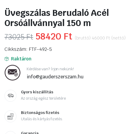
Üvegszálas Berudaló Acél
Orsóállvánnyal 150 m
Original
58420
Ft
Current
73025
Ft
(bruttó)
46000
Ft
(nettó)
price
price
Cikkszám: FTF-492-5
was:
is:
Raktáron
73025 Ft.
58420 Ft.
Kérdése van? Írjon nekünk!
info@gauderszerszam.hu
Gyors kiszállítás
Az ország egész területére
Biztonságos fizetés
Utalás és kártyás fizetés.
Garancia