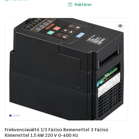
170688 Ft.
93726 Ft.
Raktáron
236830 Ft.
162052 Ft.
Frekvenciaváltó 1/3 Fázisú Bemenettel 3 Fázisú
Kimenettel 1,5 kW 220 V 0-400 Hz