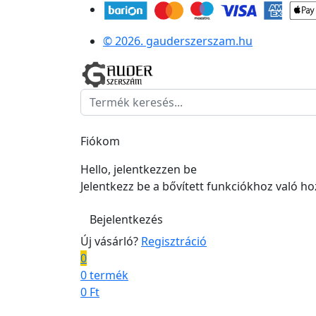
© 2026. gauderszerszam.hu
Fiókom
Hello, jelentkezzen be
Jelentkezz be a bővített funkciókhoz való h
Bejelentkezés
Új vásárló?
Regisztráció
0
0 termék
0
Ft