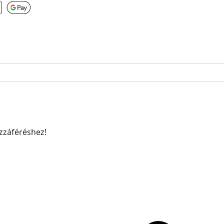
ozzáféréshez!