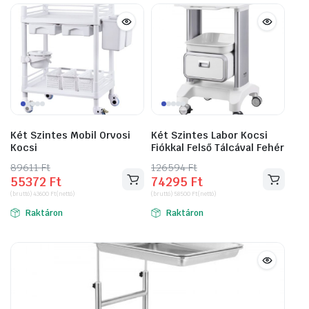
Két Szintes Mobil Orvosi
Két Szintes Labor Kocsi
Kocsi
Fiókkal Felső Tálcával Fehér
89611
Original
Current
Ft
126594
Original
Current
Ft
55372
Ft
74295
Ft
price
price
price
price
(bruttó)
43600
Ft
(nettó)
(bruttó)
58500
Ft
(nettó)
was:
is:
was:
is:
Raktáron
Raktáron
89611 Ft.
55372 Ft.
126594 Ft.
74295 Ft.