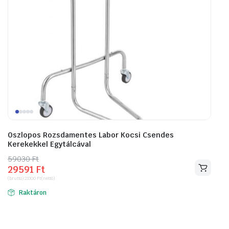
Oszlopos Rozsdamentes Labor Kocsi Csendes
Kerekekkel Egytálcával
59030
Original
Current
Ft
29591
Ft
price
price
(bruttó)
23300
Ft
(nettó)
was:
is:
Raktáron
59030 Ft.
29591 Ft.