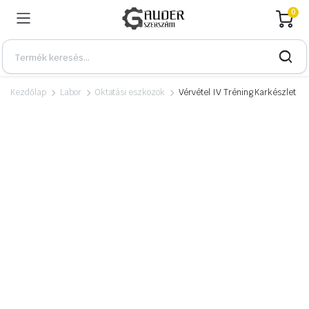
0
Kezdőlap
Labor
Oktatási eszközök
Vérvétel IV Tréning Karkészlet