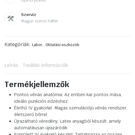
Gyártói jótállás
Szerviz
Magyar szerviz háttér
Kategóriák:
,
Labor
Oktatási eszközök
Leírás
További információk
Termékjellemzők
Pontos vénás anatómia: Az emberi kar pontos mása,
ideális punkciós edzéshez.
Élethű IV gyakorlat: Magas szimulációjú vénás rendszer,
életszerű bőrrel.
Újrazárható véredény: Latex anyagból készült, amely
automatikusan újrazáródik.
Komplett IV gyakorló készlet: Tartalmazza az összes