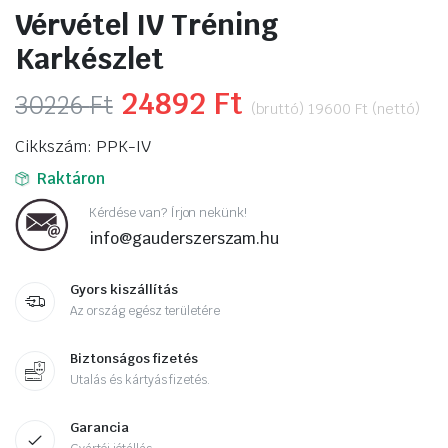
Vérvétel IV Tréning
Karkészlet
Original
24892
Ft
Current
30226
Ft
(bruttó)
19600
Ft
(nettó)
price
price
Cikkszám: PPK-IV
was:
is:
Raktáron
30226 Ft.
24892 Ft.
Kérdése van? Írjon nekünk!
info@gauderszerszam.hu
Gyors kiszállítás
Az ország egész területére
Biztonságos fizetés
Utalás és kártyás fizetés.
Garancia