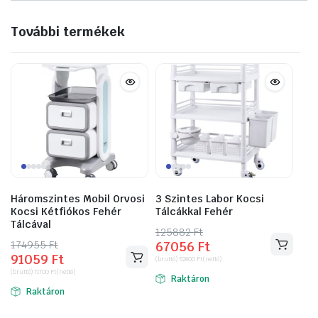
További termékek
Háromszintes Mobil Orvosi
3 Szintes Labor Kocsi
Kocsi Kétfiókos Fehér
Tálcákkal Fehér
Tálcával
125882
Original
Current
Ft
174955
Original
Current
Ft
67056
Ft
price
price
91059
Ft
price
price
(bruttó)
52800
Ft
(nettó)
was:
is:
(bruttó)
71700
Ft
(nettó)
was:
is:
Raktáron
125882 Ft.
67056 Ft.
Raktáron
174955 Ft.
91059 Ft.