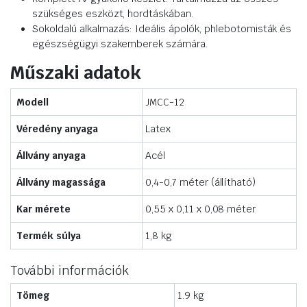
szükséges eszközt, hordtáskában.
Sokoldalú alkalmazás: Ideális ápolók, phlebotomisták és
egészségügyi szakemberek számára.
Műszaki adatok
Modell
JMCC-12
Véredény anyaga
Latex
Állvány anyaga
Acél
Állvány magassága
0,4-0,7 méter (állítható)
Kar mérete
0,55 x 0,11 x 0,08 méter
Termék súlya
1,8 kg
További információk
Tömeg
1.9 kg