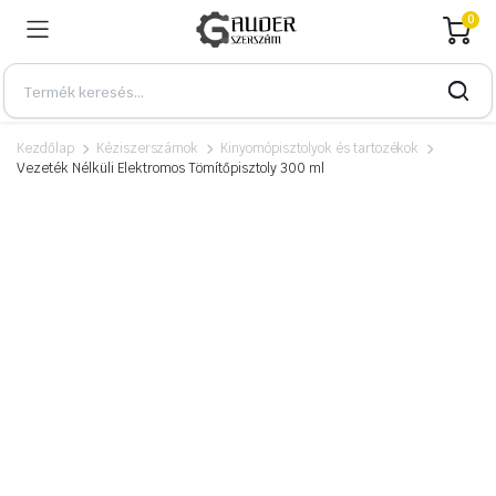
0
Kezdőlap
Kéziszerszámok
Kinyomópisztolyok és tartozékok
Vezeték Nélküli Elektromos Tömítőpisztoly 300 ml