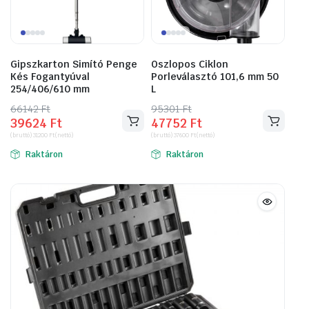
Gipszkarton Simító Penge
Oszlopos Ciklon
Kés Fogantyúval
Porleválasztó 101,6 mm 50
254/406/610 mm
L
66142
Original
Current
Ft
95301
Original
Current
Ft
39624
Ft
47752
Ft
price
price
price
price
(bruttó)
31200
Ft
(nettó)
(bruttó)
37600
Ft
(nettó)
was:
is:
was:
is:
Raktáron
Raktáron
66142 Ft.
39624 Ft.
95301 Ft.
47752 Ft.