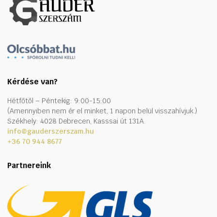
Kérdése van?
Hétfőtől – Péntekig: 9:00-15:00
(Amennyiben nem ér el minket, 1 napon belül visszahívjuk.)
Székhely: 4028 Debrecen, Kasssai út 131A.
info@gauderszerszam.hu
+36 70 944 8677
Partnereink