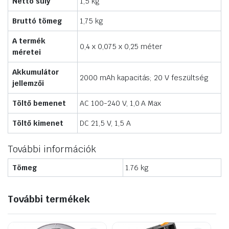
Nettó súly
1,5 kg
Bruttó tömeg
1,75 kg
A termék
0,4 x 0,075 x 0,25 méter
méretei
Akkumulátor
2000 mAh kapacitás; 20 V feszültség
jellemzői
Töltő bemenet
AC 100-240 V, 1,0 A Max
Töltő kimenet
DC 21,5 V, 1,5 A
További információk
Tömeg
1.76 kg
További termékek