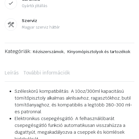
Gyártói jótállás
Szerviz
Magyar szerviz háttér
Kategóriák:
,
Kéziszerszámok
Kinyomópisztolyok és tartozékok
Leírás
További információk
Széleskörű kompatibilitás: A 10oz/300ml kapacitású
tömítőpisztoly alkalmas akrilsavhoz, ragasztókhoz, butil
tömítőanyaghoz, és kompatibilis a legtöbb 280-300 ml-
es patronnal.
Elektronikus csepegésgátló: A felhasználóbarát
csepegésgátló funkció automatikusan visszahúzza a
dugattyút, megakadályozva a cseppek és kiömlések