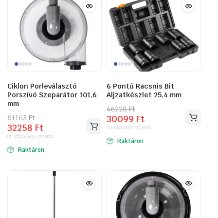
Ciklon Porleválasztó
6 Pontú Racsnis Bit
Porszívó Szeparátor 101,6
Aljzatkészlet 25,4 mm
mm
46228
Original
Current
Ft
61163
Original
Current
Ft
30099
Ft
price
price
32258
Ft
price
price
(bruttó)
23700
Ft
(nettó)
was:
is:
(bruttó)
25400
Ft
(nettó)
was:
is:
Raktáron
46228 Ft.
30099 Ft.
Raktáron
61163 Ft.
32258 Ft.