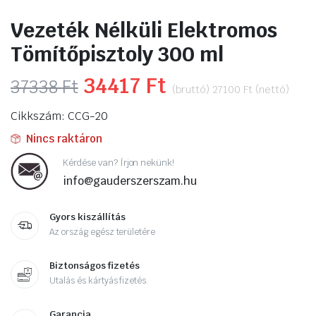
Vezeték Nélküli Elektromos
Tömítőpisztoly 300 ml
Original
34417
Ft
Current
37338
Ft
(bruttó)
27100
Ft
(nettó)
price
price
Cikkszám: CCG-20
was:
is:
Nincs raktáron
37338 Ft.
34417 Ft.
Kérdése van? Írjon nekünk!
info@gauderszerszam.hu
Gyors kiszállítás
Az ország egész területére
Biztonságos fizetés
Utalás és kártyás fizetés.
Garancia