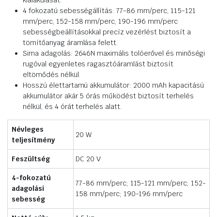
kialakulását.
4 fokozatú sebességállítás: 77-86 mm/perc, 115-121
mm/perc, 152-158 mm/perc, 190-196 mm/perc
sebességbeállításokkal precíz vezérlést biztosít a
tömítőanyag áramlása felett.
Sima adagolás: 2646N maximális tolóerővel és minőségi
rugóval egyenletes ragasztóáramlást biztosít
eltömődés nélkül.
Hosszú élettartamú akkumulátor: 2000 mAh kapacitású
akkumulátor akár 5 órás működést biztosít terhelés
nélkül, és 4 órát terhelés alatt.
Névleges
20 W
teljesítmény
Feszültség
DC 20 V
4-fokozatú
77-86 mm/perc; 115-121 mm/perc; 152-
adagolási
158 mm/perc; 190-196 mm/perc
sebesség