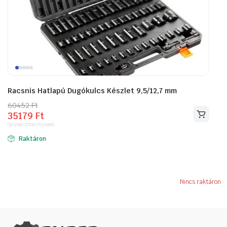
Racsnis Hatlapú Dugókulcs Készlet 9,5/12,7 mm
60452
Original
Current
Ft
35179
Ft
price
price
(bruttó)
27700
Ft
(nettó)
was:
is:
Raktáron
60452 Ft.
35179 Ft.
Nincs raktáron