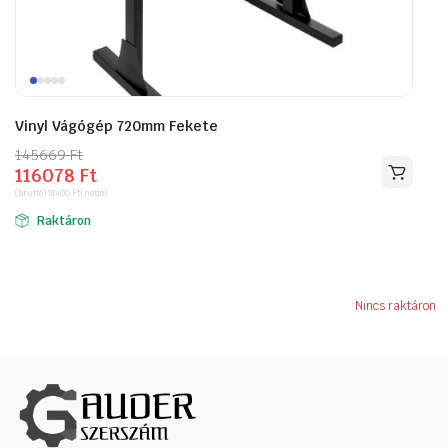
Vinyl Vágógép 720mm Fekete
145669
Original
Current
Ft
116078
Ft
price
price
(bruttó)
91400
Ft
(nettó)
was:
is:
Raktáron
145669 Ft.
116078 Ft.
Nincs raktáron