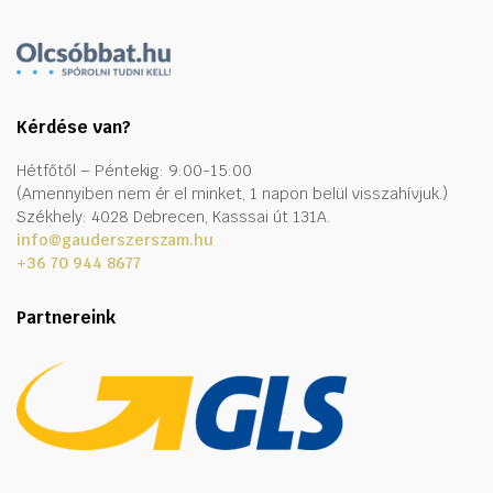
Kérdése van?
Hétfőtől – Péntekig: 9:00-15:00
(Amennyiben nem ér el minket, 1 napon belül visszahívjuk.)
Székhely: 4028 Debrecen, Kasssai út 131A.
info@gauderszerszam.hu
+36 70 944 8677
Partnereink