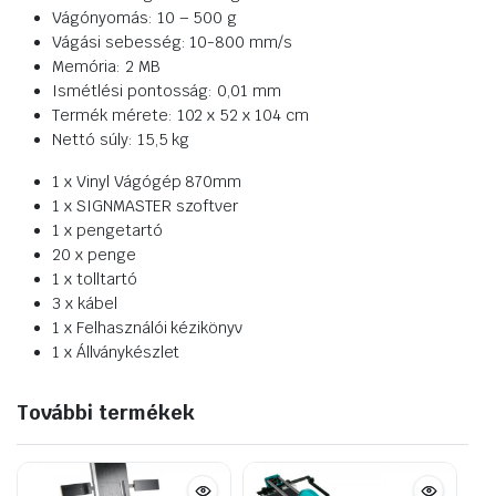
Vágónyomás: 10 – 500 g
Vágási sebesség: 10-800 mm/s
Memória: 2 MB
Ismétlési pontosság: 0,01 mm
Termék mérete: 102 x 52 x 104 cm
Nettó súly: 15,5 kg
1 x Vinyl Vágógép 870mm
1 x SIGNMASTER szoftver
1 x pengetartó
20 x penge
1 x tolltartó
3 x kábel
1 x Felhasználói kézikönyv
1 x Állványkészlet
További termékek