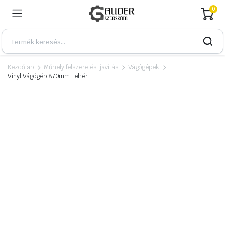
0
Kezdőlap
Műhely felszerelés, javítás
Vágógépek
Vinyl Vágógép 870mm Fehér