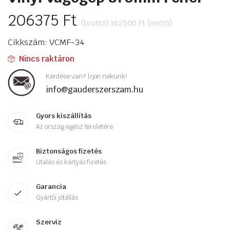
206375
Ft
(bruttó)
162500
Ft
(nettó)
Cikkszám: VCMF-34
Nincs raktáron
Kérdése van? Írjon nekünk!
info@gauderszerszam.hu
Gyors kiszállítás
Az ország egész területére
Biztonságos fizetés
Utalás és kártyás fizetés.
Garancia
Gyártói jótállás
Szerviz