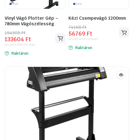
Vinyl Vágó Plotter Gép –
Kézi Csempevágó 1200mm
780mm Vágószélesség
74168
Original
Current
Ft
154305
Original
Current
Ft
56769
Ft
price
price
133604
Ft
price
price
(bruttó)
44700
Ft
(nettó)
was:
is:
(bruttó)
105200
Ft
(nettó)
was:
is:
Raktáron
74168 Ft.
56769 Ft.
Raktáron
154305 Ft.
133604 Ft.