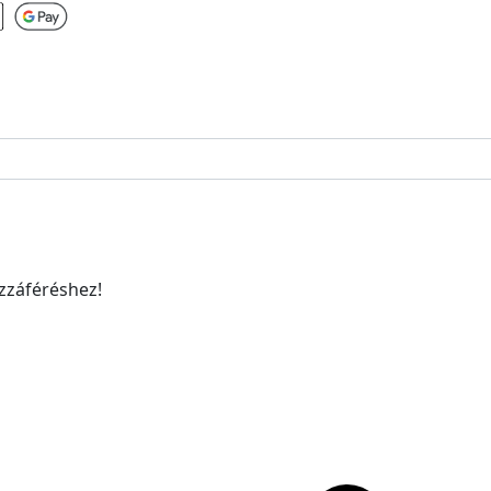
ozzáféréshez!