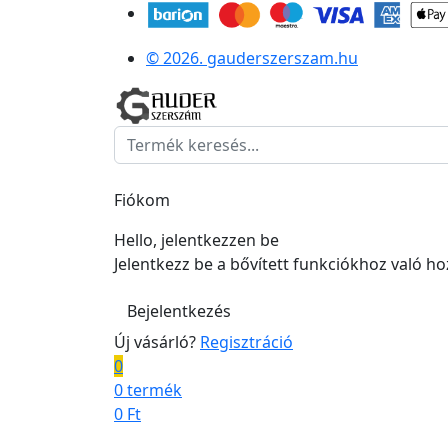
© 2026. gauderszerszam.hu
Fiókom
Hello, jelentkezzen be
Jelentkezz be a bővített funkciókhoz való h
Bejelentkezés
Új vásárló?
Regisztráció
0
0 termék
0
Ft