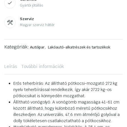
Gyártói jótállás
Szerviz
Magyar szerviz háttér
Kategóriák:
,
Autóipar
Lakóautó-alkatrészek és tartozékok
Leírás
További információk
Erős teherbírás: Az állítható pótkocsi-mozgató 272 kg
nyelv teherbírással rendelkezik, így akár 2722 kg-os
pótkocsikat is könnyedén mozgathat.
Állítható vonógolyó: A vonógömb magassága 41-61 cm
között állítható, hogy különböző méretű pótkocsikhoz
illeszkedjen. Az univerzális, 47,6 mm átmérőjű golyóval a
dolly tökéletesen csatlakoztatható a pótkocsikhoz.