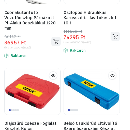
Csónakutánfutó
Oszlopos Hidraulikus
Vezetőoszlop Párnázott
Karosszéria Javítókészlet
Pi-Alakú Deszkákkal 1220
10 t
mm
111658
Original
Current
Ft
66142
Original
Current
Ft
74295
Ft
price
price
36957
Ft
price
price
(bruttó)
58500
Ft
(nettó)
was:
is:
(bruttó)
29100
Ft
(nettó)
was:
is:
Raktáron
111658 Ft.
74295 Ft.
Raktáron
66142 Ft.
36957 Ft.
Olajszűrő Csésze Foglalat
Belső Csuklórúd Eltávolító
Készlet Kulcs
Szerelőszerszám Készlet