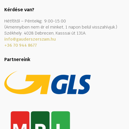
Kérdése van?
Hétfőtől – Péntekig: 9:00-15:00
(Amennyiben nem ér el minket, 1 napon belül visszahívjuk.)
Székhely: 4028 Debrecen, Kasssai út 131A.
info@gauderszerszam.hu
+36 70 944 8677
Partnereink