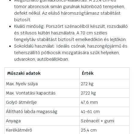
Megbízható gumiabroncs-kialakítás: A 25,4 cm-es
tömör abroncsok simán gurulnak különböző terepeken,
defekt nélkül. Az elülső háromszögtámasz stabilitást
biztosít.
Kiváló minőség: Porszórt szénacélból készült, rozsdaálló
és stílusos kültéri használatra. A 70 cm széles
tengelytáv stabilitást biztosít emelkedőkön és lejtőkön.
Sokoldalú használat: Ideális csónak, haszongépjármű és
teherszállító pótkocsik mozgatására szűk helyeken,
udvarokon, autóbeállókban.
Műszaki adatok
Érték
Max. Nyelv súlya
272 kg
Max. Vontatási kapacitás
2722 kg
Golyó átmérője
47,6 mm
Állítható labda magasság
41-61 cm
Anyaga
Szénacél + gumi
Kerékátmérő
25,4 cm