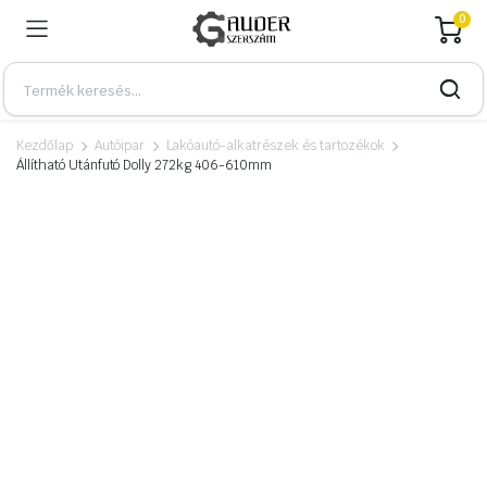
0
Kezdőlap
Autóipar
Lakóautó-alkatrészek és tartozékok
Állítható Utánfutó Dolly 272kg 406-610mm