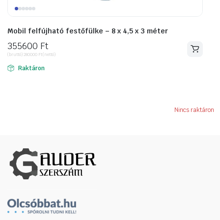
Mobil felfújható festőfülke – 8 x 4,5 x 3 méter
355600
Ft
(bruttó)
280000
Ft
(nettó)
Raktáron
Nincs raktáron