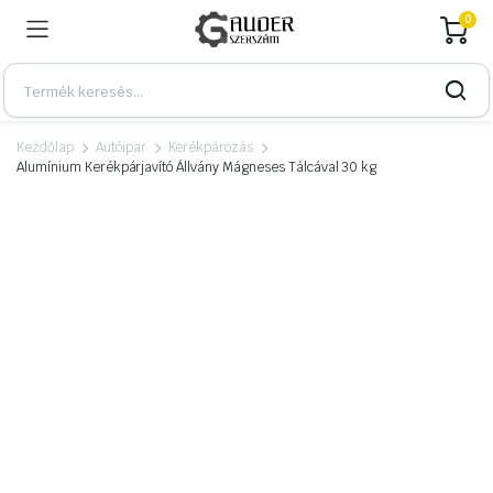
0
Kezdőlap
Autóipar
Kerékpározás
Alumínium Kerékpárjavító Állvány Mágneses Tálcával 30 kg