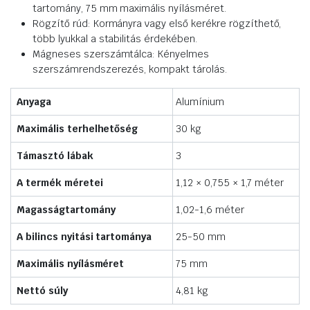
tartomány, 75 mm maximális nyílásméret.
Rögzítő rúd: Kormányra vagy első kerékre rögzíthető,
több lyukkal a stabilitás érdekében.
Mágneses szerszámtálca: Kényelmes
szerszámrendszerezés, kompakt tárolás.
Anyaga
Alumínium
Maximális terhelhetőség
30 kg
Támasztó lábak
3
A termék méretei
1,12 × 0,755 × 1,7 méter
Magasságtartomány
1,02-1,6 méter
A bilincs nyitási tartománya
25-50 mm
Maximális nyílásméret
75 mm
Nettó súly
4,81 kg