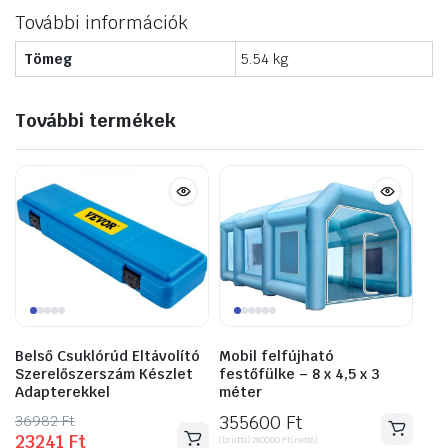
További információk
Tömeg
5.54 kg
További termékek
Belső Csuklórúd Eltávolító
Mobil felfújható
Szerelőszerszám Készlet
festőfülke – 8 x 4,5 x 3
Adapterekkel
méter
36982
Original
Current
Ft
355600
Ft
23241
Ft
price
price
(bruttó)
280000
Ft
(nettó)