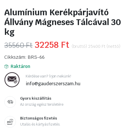
Alumínium Kerékpárjavító
Állvány Mágneses Tálcával 30
kg
Original
32258
Ft
Current
35560
Ft
(bruttó)
25400
Ft
(nettó)
price
price
Cikkszám: BRS-66
was:
is:
Raktáron
35560 Ft.
32258 Ft.
Kérdése van? Írjon nekünk!
info@gauderszerszam.hu
Gyors kiszállítás
Az ország egész területére
Biztonságos fizetés
Utalás és kártyás fizetés.