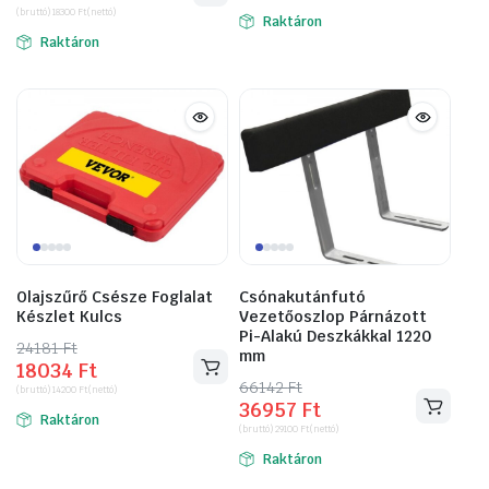
(bruttó)
18300
Ft
(nettó)
was:
is:
Raktáron
Raktáron
36982 Ft.
23241 Ft.
Olajszűrő Csésze Foglalat
Csónakutánfutó
Készlet Kulcs
Vezetőoszlop Párnázott
Pi-Alakú Deszkákkal 1220
24181
Original
Current
Ft
mm
18034
Ft
price
price
66142
Original
Current
Ft
(bruttó)
14200
Ft
(nettó)
was:
is:
36957
Ft
price
price
Raktáron
24181 Ft.
18034 Ft.
(bruttó)
29100
Ft
(nettó)
was:
is:
Raktáron
66142 Ft.
36957 Ft.