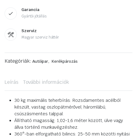
Garancia
Gyártói jótállás
Szerviz
Magyar szerviz háttér
Kategóriák:
,
Autóipar
Kerékpározás
Leírás
További információk
30 kg maximális teherbírás: Rozsdamentes acélból
készült, vastag oszlopátmérővel, háromlábú,
csúszásmentes talppal.
Állítható magasság: 1,02-1,6 méter között, ülve vagy
állva történő munkavégzéshez.
360°-ban elforgatható bilincs: 25-50 mm közötti nyitási