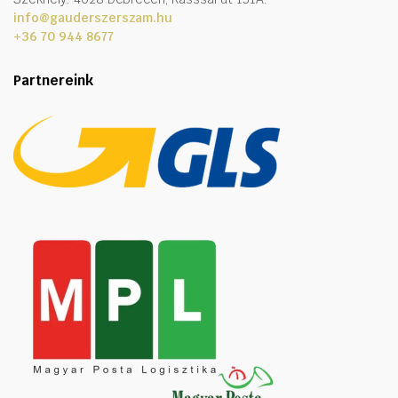
info@gauderszerszam.hu
+36 70 944 8677
Partnereink