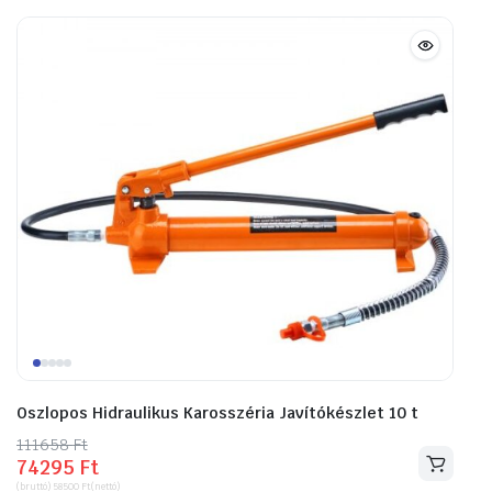
Oszlopos Hidraulikus Karosszéria Javítókészlet 10 t
111658
Original
Current
Ft
74295
Ft
price
price
(bruttó)
58500
Ft
(nettó)