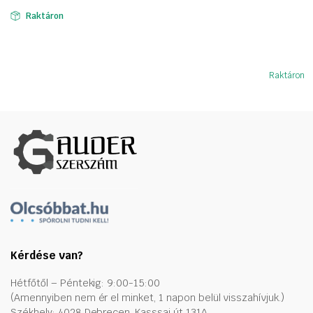
was:
is:
Raktáron
111658 Ft.
74295 Ft.
Raktáron
Kérdése van?
Hétfőtől – Péntekig: 9:00-15:00
(Amennyiben nem ér el minket, 1 napon belül visszahívjuk.)
Székhely: 4028 Debrecen, Kasssai út 131A.