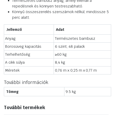
Természetes bambusz anyag, amely ellenáll a
repedésnek és könnyen testreszabható.
Könnyű összeszerelés szerszámok nélkül, mindössze 5
perc alatt.
Jellemző
Adat
Anyag
Természetes bambusz
Borosüveg kapacitás
6 szint, 48 palack
Terhelhetőség
≥60 kg
A cikk súlya
8,4 kg
Méretek
0,76 m x 0,25 m x 0,77 m
További információk
Tömeg
9.5 kg
További termékek