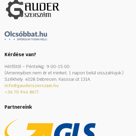
Kérdése van?
Hétfőtől – Péntekig: 9:00-15:00
(Amennyiben nem ér el minket, 1 napon belül visszahívjuk.)
Székhely: 4028 Debrecen, Kasssai út 131A.
info@gauderszerszam.hu
+36 70 944 8677
Partnereink