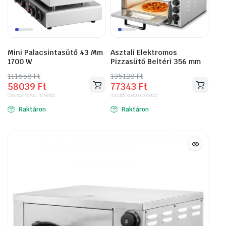
Mini Palacsintasütő 43 Mm
Asztali Elektromos
1700 W
Pizzasütő Beltéri 356 mm
111658
Original
Current
Ft
135128
Original
Current
Ft
58039
Ft
77343
Ft
price
price
price
price
(bruttó)
45700
Ft
(nettó)
(bruttó)
60900
Ft
(nettó)
was:
is:
was:
is:
Raktáron
Raktáron
111658 Ft.
58039 Ft.
135128 Ft.
77343 Ft.