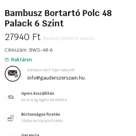
Bambusz Bortartó Polc 48
Palack 6 Szint
27940
Ft
(bruttó)
22000
Ft
(nettó)
Cikkszám: BWS-48-6
Raktáron
Kérdése van? Írjon nekünk!
info@gauderszerszam.hu
Gyors kiszállítás
Az ország egész területére
Biztonságos fizetés
Utalás és kártyás fizetés.
Garancia