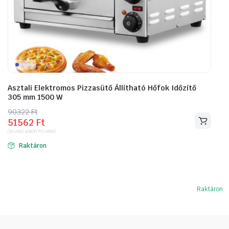
Asztali Elektromos Pizzasütő Állítható Hőfok Időzítő
305 mm 1500 W
90322
Original
Current
Ft
51562
Ft
price
price
(bruttó)
40600
Ft
(nettó)
was:
is:
Raktáron
90322 Ft.
51562 Ft.
Raktáron