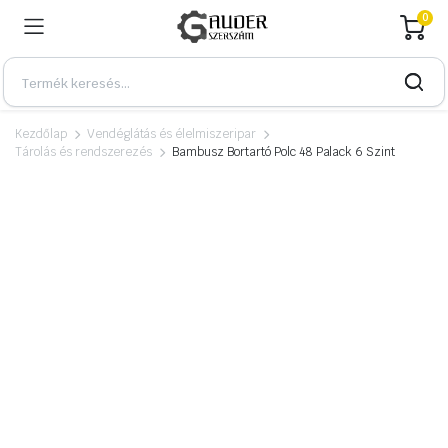
0
Kezdőlap
Vendéglátás és élelmiszeripar
Tárolás és rendszerezés
Bambusz Bortartó Polc 48 Palack 6 Szint