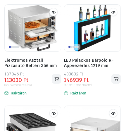
Elektromos Asztali
LED Palackos Bárpolc RF
Pizzasütő Beltéri 356 mm
Appvezérlés 1219 mm
187046
Original
Current
Ft
433832
Original
Current
Ft
113030
Ft
146939
Ft
price
price
price
price
(bruttó)
89000
Ft
(nettó)
(bruttó)
115700
Ft
(nettó)
was:
is:
was:
is:
Raktáron
Raktáron
187046 Ft.
113030 Ft.
433832 Ft.
146939 Ft.