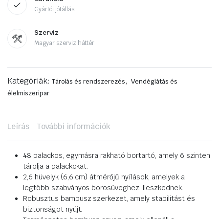
Gyártói jótállás
Szerviz
Magyar szerviz háttér
Kategóriák:
,
Tárolás és rendszerezés
Vendéglátás és
élelmiszeripar
Leírás
További információk
48 palackos, egymásra rakható bortartó, amely 6 szinten
tárolja a palackokat.
2,6 hüvelyk (6,6 cm) átmérőjű nyílások, amelyek a
legtöbb szabványos borosüveghez illeszkednek.
Robusztus bambusz szerkezet, amely stabilitást és
biztonságot nyújt.